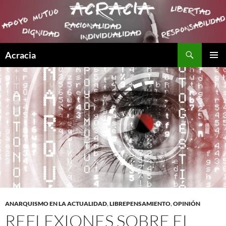
Buscar
Acracia
SALTAR
MENÚ
AL
PRINCI
CONTENIDO
ANARQUISMO EN LA ACTUALIDAD
,
LIBREPENSAMIENTO
,
OPINIÓN
REFLEXIONES SOBRE EL