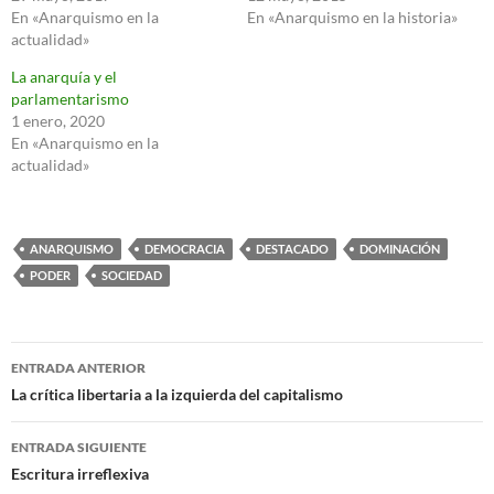
En «Anarquismo en la
En «Anarquismo en la historia»
actualidad»
La anarquía y el
parlamentarismo
1 enero, 2020
En «Anarquismo en la
actualidad»
ANARQUISMO
DEMOCRACIA
DESTACADO
DOMINACIÓN
PODER
SOCIEDAD
Navegación
ENTRADA ANTERIOR
de
La crítica libertaria a la izquierda del capitalismo
entradas
ENTRADA SIGUIENTE
Escritura irreflexiva