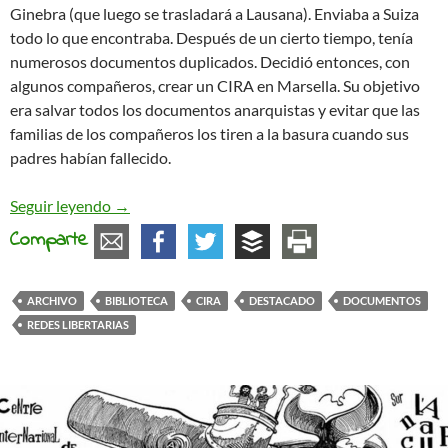
Ginebra (que luego se trasladará a Lausana). Enviaba a Suiza
todo lo que encontraba. Después de un cierto tiempo, tenía
numerosos documentos duplicados. Decidió entonces, con
algunos compañeros, crear un CIRA en Marsella. Su objetivo
era salvar todos los documentos anarquistas y evitar que las
familias de los compañeros los tiren a la basura cuando sus
padres habían fallecido.
Redes Libertarias entrevista al CIRA de Marsella
Seguir leyendo
→
Comparte
ARCHIVO
BIBLIOTECA
CIRA
DESTACADO
DOCUMENTOS
REDES LIBERTARIAS