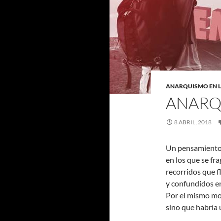
ANARQUISMO EN 
ANARQ
8 ABRIL, 2018
Un pensamiento 
en los que se fra
recorridos que f
y confundidos en
Por el mismo mo
sino que habría