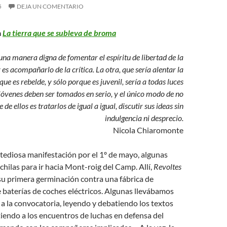
5
DEJA UN COMENTARIO
a
La tierra que se subleva de broma
una manera digna de fomentar el espíritu de libertad de la
 es acompañarlo de la crítica. La otra, que sería alentar la
que es rebelde, y sólo porque es juvenil, sería a todas luces
 jóvenes deben ser tomados en serio, y el único modo de no
 de ellos es tratarlos de igual a igual, discutir sus ideas sin
indulgencia ni desprecio.
Nicola Chiaromonte
tediosa manifestación por el 1º de mayo, algunas
hilas para ir hacia Mont-roig del Camp. Allí,
Revoltes
su primera germinación contra una fábrica de
baterías de coches eléctricos. Algunas llevábamos
a la convocatoria, leyendo y debatiendo los textos
tiendo a los encuentros de luchas en defensa del