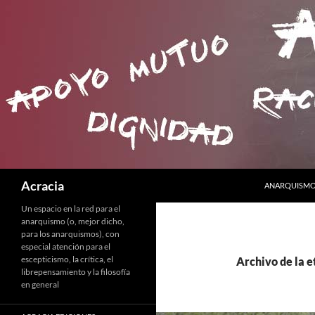
SALTAR AL C
Buscar
Acracia
ANARQUISMO 
Un espacio en la red para el
anarquismo (o, mejor dicho,
para los anarquismos), con
especial atención para el
escepticismo, la crítica, el
Archivo de la e
librepensamiento y la filosofía
en general