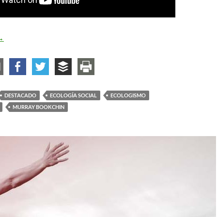
urray Bookchin y la ecología social
→
DESTACADO
ECOLOGÍA SOCIAL
ECOLOGISMO
MURRAY BOOKCHIN