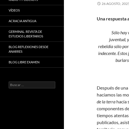
26 AGOSTO, 202
VÍDEOS
Una respuesta 
ACRACIA ANTIGUA
GERMINAL. REVISTA DE
Sólo hay 
ESTUDIOS LIBERTARIOS
juventud, y
rebeldía sólo por
BLOG REFLEXIONES DESDE
ANARRES
indecente. Estos
burlarse
BLOG LIBRE EXAMEN
Buscar:
Después de una 
hacíamos las moc
de la terra
hacía 
componentes de 
tiempos atentas 
publicados, asis