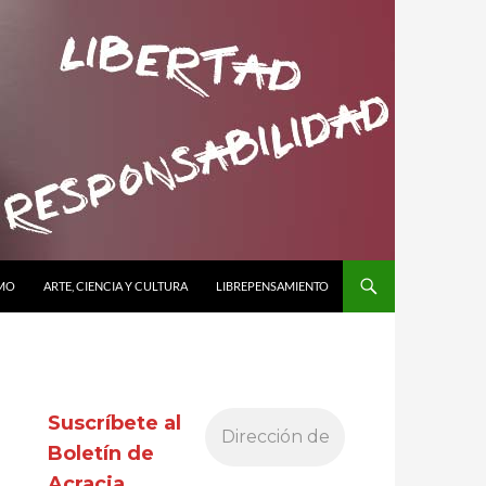
SMO
ARTE, CIENCIA Y CULTURA
LIBREPENSAMIENTO
Suscríbete al
Boletín de
Acracia