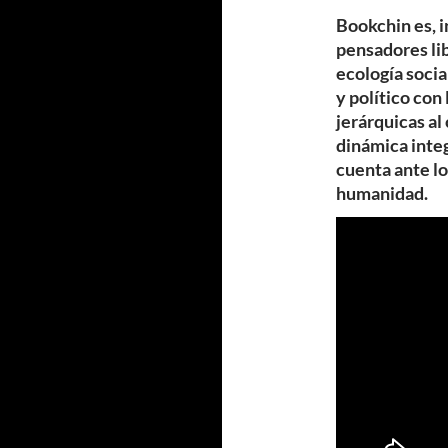
Bookchin es, 
pensadores li
ecología socia
y político con
jerárquicas al
dinámica integ
cuenta ante lo
humanidad.