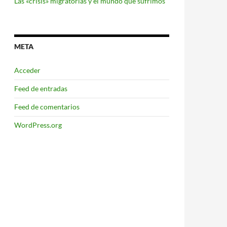
Las «crisis» migratorias y el mundo que sufrimos
META
Acceder
Feed de entradas
Feed de comentarios
WordPress.org