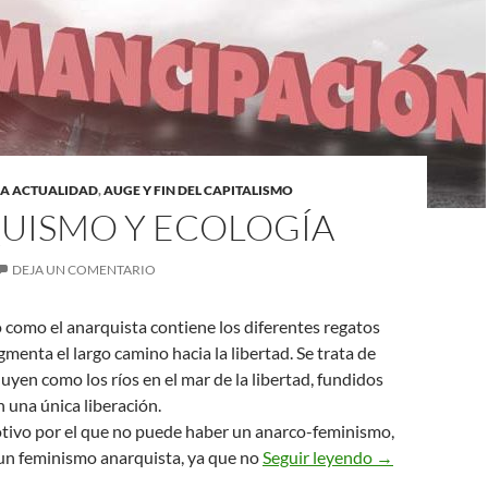
LA ACTUALIDAD
,
AUGE Y FIN DEL CAPITALISMO
UISMO Y ECOLOGÍA
DEJA UN COMENTARIO
como el anarquista contiene los diferentes regatos
gmenta el largo camino hacia la libertad. Se trata de
luyen como los ríos en el mar de la libertad, fundidos
 una única liberación.
tivo por el que no puede haber un anarco-feminismo,
Anarquismo y e
 un feminismo anarquista, ya que no
Seguir leyendo
→