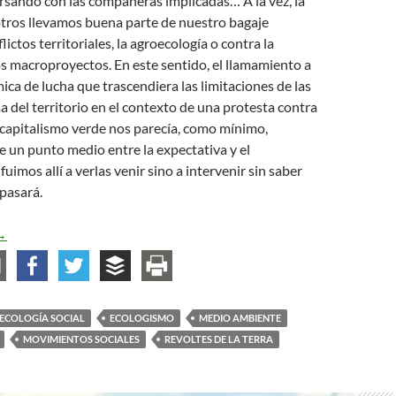
ersando con las compañeras implicadas… A la vez, la
tros llevamos buena parte de nuestro bagaje
lictos territoriales, la agroecología o contra la
los macroproyectos. En este sentido, el llamamiento a
mica de lucha que trascendiera las limitaciones de las
a del territorio en el contexto de una protesta contra
l capitalismo verde nos parecía, como mínimo,
 un punto medio entre la expectativa y el
imos allí a verlas venir sino a intervenir sin saber
pasará.
a teoría que critica de broma
→
ECOLOGÍA SOCIAL
ECOLOGISMO
MEDIO AMBIENTE
MOVIMIENTOS SOCIALES
REVOLTES DE LA TERRA