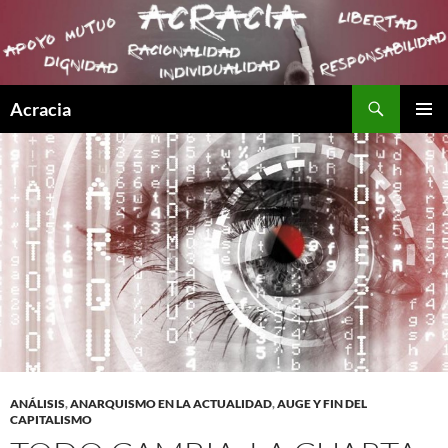
Buscar
Acracia
SALTAR
MENÚ
AL
PRINCI
CONTENIDO
ANÁLISIS
,
ANARQUISMO EN LA ACTUALIDAD
,
AUGE Y FIN DEL
CAPITALISMO