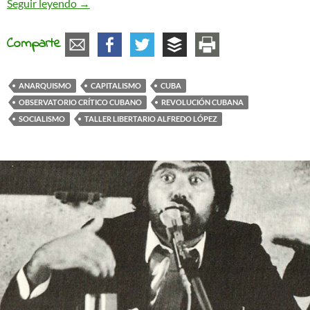
¡Lucha tu yuca, taíno! Entrevista a dos libertario
Seguir leyendo
→
Comparte
ANARQUISMO
CAPITALISMO
CUBA
OBSERVATORIO CRÍTICO CUBANO
REVOLUCIÓN CUBANA
SOCIALISMO
TALLER LIBERTARIO ALFREDO LÓPEZ