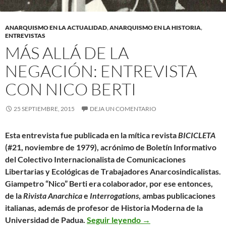
ANARQUISMO EN LA ACTUALIDAD
,
ANARQUISMO EN LA HISTORIA
,
ENTREVISTAS
MÁS ALLÁ DE LA
NEGACIÓN: ENTREVISTA
CON NICO BERTI
25 SEPTIEMBRE, 2015
DEJA UN COMENTARIO
Esta entrevista fue publicada en la mítica revista
BICICLETA
(#21, noviembre de 1979), acrónimo de Boletín Informativo
del Colectivo Internacionalista de Comunicaciones
Libertarias y Ecológicas de Trabajadores Anarcosindicalistas.
Giampetro “Nico” Berti era colaborador, por ese entonces,
de la
Rivista Anarchica
e
Interrogations
, ambas publicaciones
italianas, además de profesor de Historia Moderna de la
Más allá de la negación:
Universidad de Padua.
Seguir leyendo
→