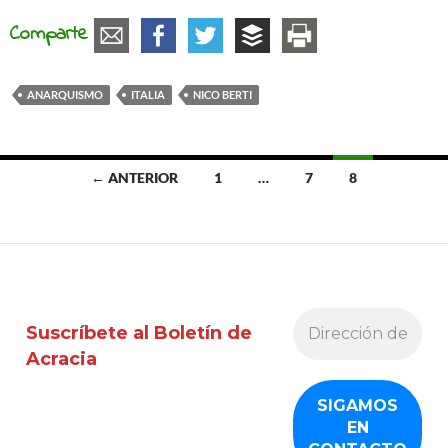
Comparte
ANARQUISMO
ITALIA
NICO BERTI
Ir
← ANTERIOR
1
…
7
8
a
las
entradas
Suscríbete al Boletín de
Acracia