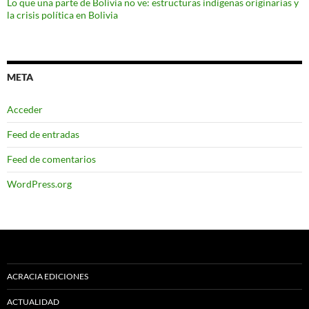
Lo que una parte de Bolivia no ve: estructuras indígenas originarias y
la crisis política en Bolivia
META
Acceder
Feed de entradas
Feed de comentarios
WordPress.org
ACRACIA EDICIONES
ACTUALIDAD