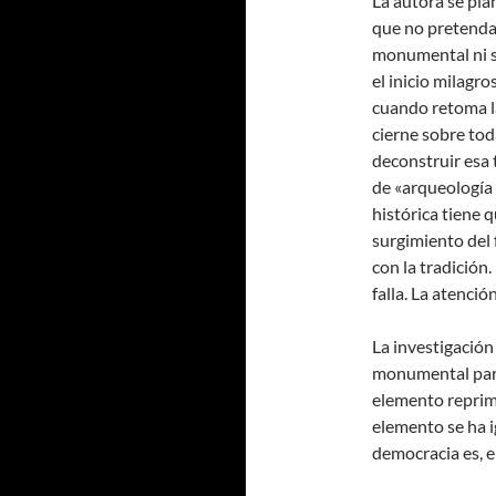
La autora se pla
que no pretenda n
monumental ni se
el inicio milagr
cuando retoma la
cierne sobre tod
deconstruir esa
de «arqueología 
histórica tiene 
surgimiento del
con la tradición.
falla. La atenció
La investigación
monumental para 
elemento reprimi
elemento se ha i
democracia es, e