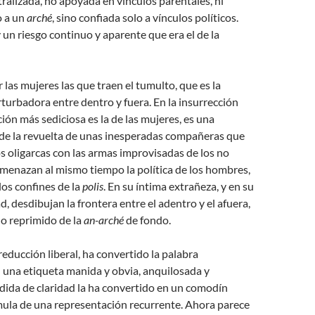
tralizada, no apoyada en vínculos parentales, ni
o a un
arché
, sino confiada solo a vínculos políticos.
un riesgo continuo y aparente que era el de la
 las mujeres las que traen el tumulto, que es la
rturbadora entre dentro y fuera. En la insurrección
ción más sediciosa es la de las mujeres, es una
 de la revuelta de unas inesperadas compañeras que
os oligarcas con las armas improvisadas de los no
menazan al mismo tiempo la política de los hombres,
os confines de la
polis
. En su íntima extrañeza, y en su
d, desdibujan la frontera entre el adentro y el afuera,
lo reprimido de la
an-arché
de fondo.
educción liberal, ha convertido la palabra
 una etiqueta manida y obvia, anquilosada y
dida de claridad la ha convertido en un comodín
mula de una representación recurrente. Ahora parece