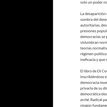
solo un poder n
La desaparición 
sombra del dese
autoritarias, de
presiones populi
democracias se p
vislumbran norm
teorías normati
régimen político
ineficacia y que 
El libro de Di C
inscribiéndose e
democracia muer
privarla de su d
democrática des
arché
. Radical p
ningún fundamen