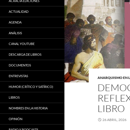
ACRACIA EDICIONES
ACTUALIDAD
AGENDA
ANÁLISIS
CANAL YOUTUBE
DESCARGA DE LIBROS
DOCUMENTOS
ENTREVISTAS
ANARQUISMO EN L
DEMOC
HUMOR (CRÍTICO Y SATÍRICO)
REFLE
LIBROS
LIBRO
NOMBRES EN LA HISTORIA
OPINIÓN
26 ABRIL, 2026
RADIO Y PODCASTS