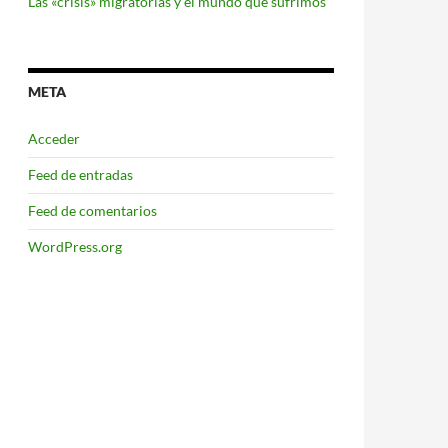
Las «crisis» migratorias y el mundo que sufrimos
META
Acceder
Feed de entradas
Feed de comentarios
WordPress.org