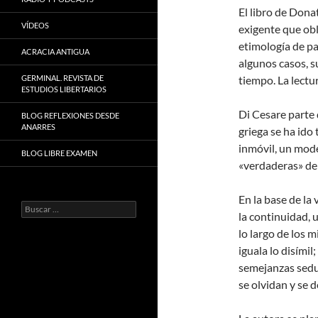
El libro de Dona
VÍDEOS
exigente que obli
etimología de pa
ACRACIA ANTIGUA
algunos casos, s
GERMINAL. REVISTA DE
tiempo. La lectur
ESTUDIOS LIBERTARIOS
Di Cesare parte 
BLOG REFLEXIONES DESDE
ANARRES
griega se ha id
inmóvil, un mode
BLOG LIBRE EXAMEN
«verdaderas» de
En la base de la
Buscar:
la continuidad,
lo largo de los 
iguala lo disímil
semejanzas sedu
se olvidan y se 