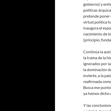
gobierno) y enti
políticas árquic
pretende poner 
virtud política h
inaugura el espa
nacimiento de lo
(principio, fun
Continúa la auto
la trama de la h
ignorados por la
la dominación de
invierte, a la p
reafirmada como 
Busca ese punto 
ya hemos dicho e
Y las conclusione