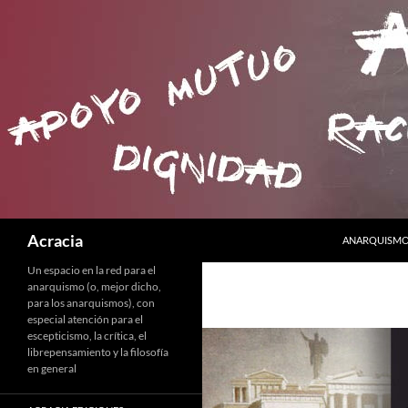
SALTAR AL C
Buscar
Acracia
ANARQUISMO 
Un espacio en la red para el
anarquismo (o, mejor dicho,
para los anarquismos), con
especial atención para el
escepticismo, la crítica, el
librepensamiento y la filosofía
en general