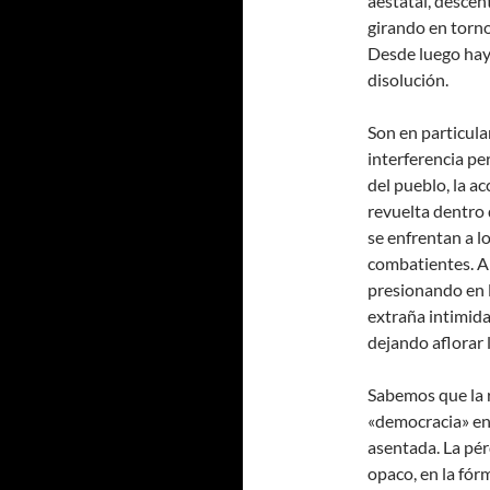
aestatal, descen
girando en torn
Desde luego hay 
disolución.
Son en particular
interferencia pe
del pueblo, la ac
revuelta dentro
se enfrentan a l
combatientes. A
presionando en l
extraña intimida
dejando aflorar 
Sabemos que la r
«democracia» en
asentada. La pér
opaco, en la fór