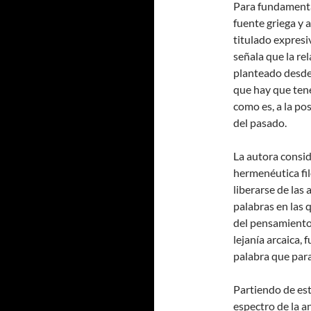
Para fundamentar
fuente griega y a
titulado expresi
señala que la rel
planteado desde 
que hay que tene
como es, a la pos
del pasado.
La autora consid
hermenéutica fil
liberarse de las
palabras en las 
del pensamiento.
lejanía arcaica, 
palabra que para
Partiendo de est
espectro de la a