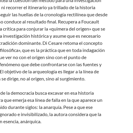
ntea la cuestión del método para una investigación
i recorrer el itinerario ya trillado de la historia
guir las huellas de la cronología rectilínea que desde
oso conduce al resultado final. Recupera a Foucault
 crítica para conjurar la «quimera del origen» que se
a investigación histórica y asume que es necesario
 tradición dominante. Di Cesare retoma el concepto
filosófica», que es la práctica que en toda indagación
que ver no con el origen sino con el punto de
 fenómeno que debe confrontarse con las fuentes y
 El objetivo de la arqueología es llegar a la línea de
n se dirige, no al origen, sino al surgimiento.
 de la democracia busca excavar en esa historia
que emerja esa línea de falla en la que aparece un
do durante siglos: la anarquía. Pese a que ese
gnorado e invisibilizado, la autora considera que la
n esencia, anárquica.