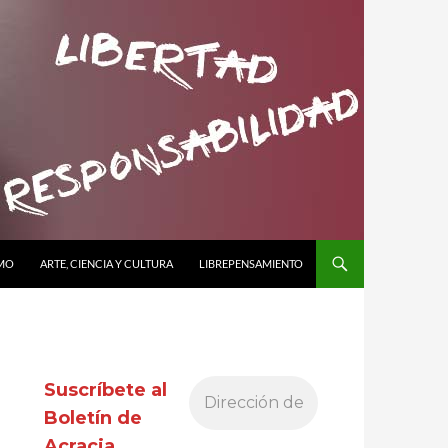
SMO
ARTE, CIENCIA Y CULTURA
LIBREPENSAMIENTO
Suscríbete al
Boletín de
Acracia