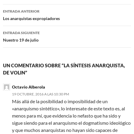
Navegación
ENTRADA ANTERIOR
de
Los anarquistas expropiadores
entradas
ENTRADA SIGUIENTE
Nuestro 19 de julio
UN COMENTARIO SOBRE “LA SÍNTESIS ANARQUISTA,
DE VOLIN”
Octavio Alberola
19 OCTUBRE, 2016 A LAS 10:30 PM
Más allá de la posibilidad o imposibilidad de un
«anarquismo sintético», lo interesate de este texto es, al
menos para mí, que evidencia lo nefasto que ha sido y
sigue siendo para el anarquismo el dogmatismo ideológico
y que muchos anarquistas no hayan sido capaces de