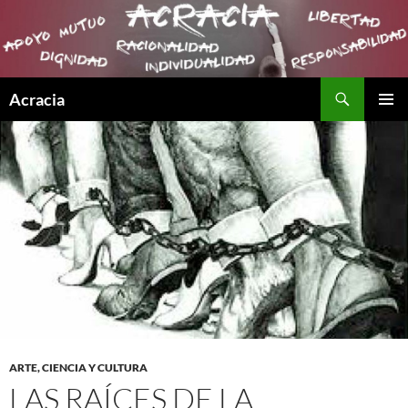
Buscar
Acracia
SALTAR
MENÚ
AL
PRINCI
CONTENIDO
ARTE, CIENCIA Y CULTURA
LAS RAÍCES DE LA