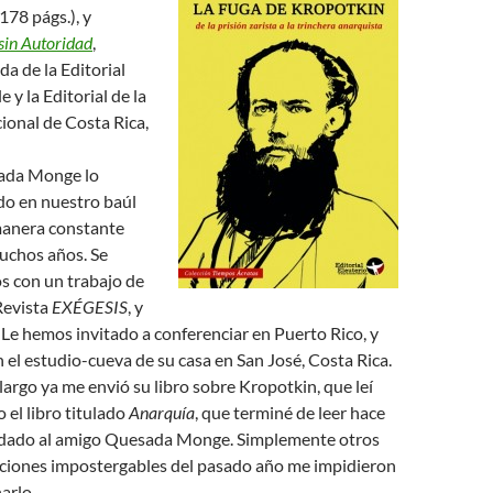
178 págs.), y
sin Autoridad
,
a de la Editorial
e y la Editorial de la
ional de Costa Rica,
ada Monge lo
o en nuestro baúl
manera constante
uchos años. Se
s con un trabajo de
 Revista
EXÉGESIS
, y
Le hemos invitado a conferenciar en Puerto Rico, y
el estudio-cueva de su casa en San José, Costa Rica.
argo ya me envió su libro sobre Kropotkin, que leí
 el libro titulado
Anarquía
, que terminé de leer hace
idado al amigo Quesada Monge. Simplemente otros
ciones impostergables del pasado año me impidieron
arlo.