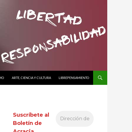
SMO
ARTE, CIENCIA Y CULTURA
LIBREPENSAMIENTO
Suscríbete al
Boletín de
Acracia