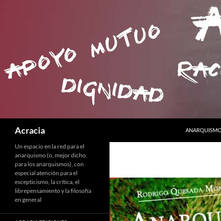
SALTAR AL C
Buscar
Acracia
ANARQUISMO 
Un espacio en la red para el
anarquismo (o, mejor dicho,
para los anarquismos), con
especial atención para el
escepticismo, la crítica, el
librepensamiento y la filosofía
en general