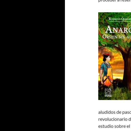
aludidos de paso
revolucionario d
estudio sobre el