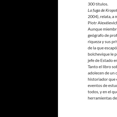
300 títulos.
La fuga de Kropo
2004), relata, a 
Piotr Alexéievic
Aunque miembro d
geógrafo de prof
riqueza y sus pri
de la que escapó
bolchevique le p
jefe de Estado e
Tanto el libro s
adolecen de un d
historiador que 
eventos de estu
todos, y en el q
herramientas de 