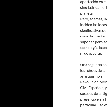
aportación en el 
sino latinoameri
planeta.
Pero, además, R
inciden las idea
significativas d
como la libertad,
suponer, pero ade
tecnología, la s
ni de esperar.
Una segunda par
los héroes del a
anarquismo en l
Revolución Mexi
Civil Española, 
sucesos de antig
presencia en la 
particular. Eso e