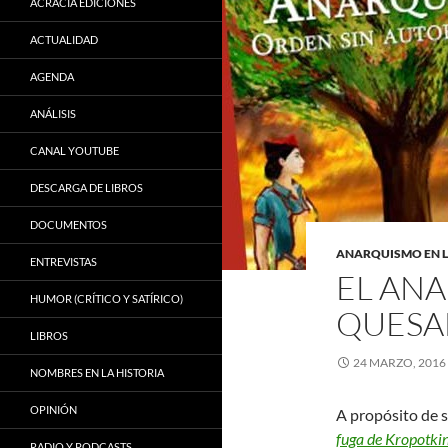
ACRACIA EDICIONES
ACTUALIDAD
AGENDA
ANÁLISIS
CANAL YOUTUBE
DESCARGA DE LIBROS
DOCUMENTOS
ANARQUISMO EN 
ENTREVISTAS
EL AN
HUMOR (CRÍTICO Y SATÍRICO)
QUESA
LIBROS
24 MARZO, 2016
NOMBRES EN LA HISTORIA
OPINIÓN
A propósito de s
fuga de Kropotki
RADIO Y PODCASTS