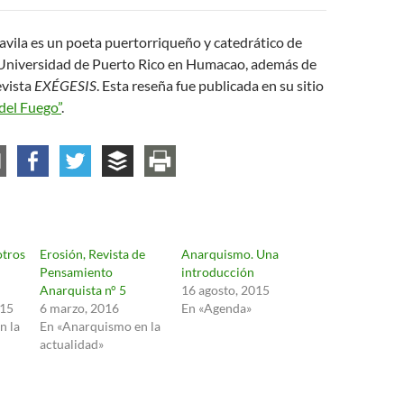
vila es un poeta puertorriqueño y catedrático de
a Universidad de Puerto Rico en Humacao, además de
evista
EXÉGESIS
. Esta reseña fue publicada en su sitio
 del Fuego”
.
otros
Erosión, Revista de
Anarquismo. Una
Pensamiento
introducción
Anarquista n° 5
16 agosto, 2015
015
6 marzo, 2016
En «Agenda»
n la
En «Anarquismo en la
actualidad»