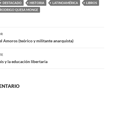
DESTACADO
HISTORIA
LATINOAMÉRICA
LIBROS
RODRIGO QUESA MONGE
ón
OR
l Amoros (teórico y militante anarquista)
TE
 y la educación libertaria
ENTARIO