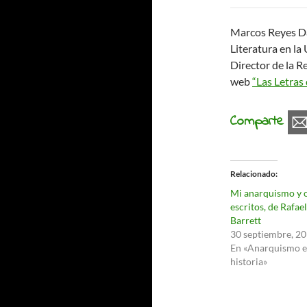
Marcos Reyes Da
Literatura en l
Director de la R
web
“Las Letras
Comparte
Relacionado
Mi anarquismo y 
escritos, de Rafael
Barrett
30 septiembre, 2
En «Anarquismo e
historia»