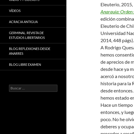
Eleuterio, 2015, 
VÍDEOS
Anarquía: Orden 
edición combinad
ACRACIA ANTIGUA
Eleuterio de Chil
Universidad Nac
GERMINAL. REVISTA DE
ESTUDIOS LIBERTARIOS
2014, 448 págs).
A Rodrigo Ques
BLOG REFLEXIONES DESDE
ANARRES
hemos consentid
de aprecios de 
BLOG LIBRE EXAMEN
desde hace ya m
acercó a nosotro
historia para la
Buscar:
desde entonces. 
hemos estado en 
Hace un tiempo l
entonces, y luego
poco. No he olv
deberes y ocupa
proceder a reseñ