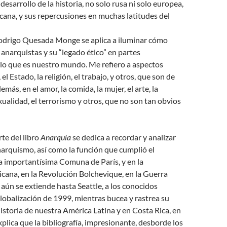
desarrollo de la historia, no solo rusa ni solo europea,
cana, y sus repercusiones en muchas latitudes del
odrigo Quesada Monge se aplica a iluminar cómo
s anarquistas y su “legado ético” en partes
e lo que es nuestro mundo. Me refiero a aspectos
 el Estado, la religión, el trabajo, y otros, que son de
más, en el amor, la comida, la mujer, el arte, la
exualidad, el terrorismo y otros, que no son tan obvios
te del libro
Anarquía
se dedica a recordar y analizar
narquismo, así como la función que cumplió el
a importantísima Comuna de París, y en la
cana, en la Revolución Bolchevique, en la Guerra
y aún se extiende hasta Seattle, a los conocidos
lobalización de 1999, mientras bucea y rastrea su
historia de nuestra América Latina y en Costa Rica, en
xplica que la bibliografía, impresionante, desborde los