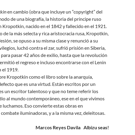
tkin
en cambio (obra que incluye un “copyright” del
modo de una biografía, la historia del príncipe ruso
h Kropotkin, nacido en el 1842 y fallecido en el 1921.
e la más selecta y rica aristocracia rusa, Kropotkin,
esión, se opuso a su misma clase y renunció a su
vilegios, luchó contra el zar, sufrió prisión en Siberia,
 para pasar 42 años de exilio, hasta que la revolución
ermitió el regreso e incluso encontrarse con el Lenin
n el 1919.
obre Kropotkin como el libro sobre la anarquía,
efecto que es una virtud. Están escritos por un
es un escritor talentoso y que no teme referir los
dio al mundo contemporáneo, ese en el que vivimos
ue luchamos. Eso convierte estas obras en
combate iluminadoras, y a la misma vez, deleitosas.
Marcos Reyes Davila Albizu seas!