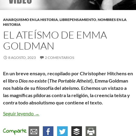
ANARQUISMO EN LA HISTORIA
,
LIBREPENSAMIENTO
,
NOMBRES EN LA
HISTORIA
EL ATEÍSMO DE EMMA
GOLDMAN
8 AGOSTO, 2023
2 COMENTARIOS
En un breve ensayo, recopilado por Christopher Hitchens en
el libro
Dios no existe
(
The Portable Atheist
), Emma Goldman
nos habla de su filosofía del ateísmo. Echemos un vistazo a
las magníficas píldoras contra la religión, la creencia teísta y
contra todo absolutismo que contiene el texto.
El ateísmo de Emma Goldman
Seguir leyendo
→
Comparte