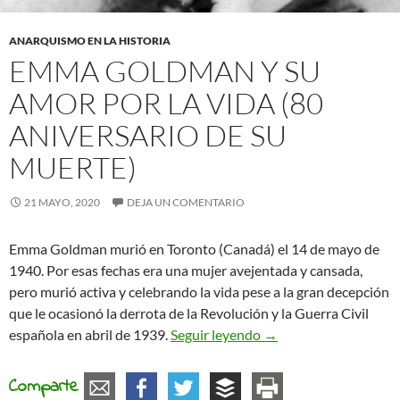
ANARQUISMO EN LA HISTORIA
EMMA GOLDMAN Y SU
AMOR POR LA VIDA (80
ANIVERSARIO DE SU
MUERTE)
21 MAYO, 2020
DEJA UN COMENTARIO
Emma Goldman murió en Toronto (Canadá) el 14 de mayo de
1940. Por esas fechas era una mujer avejentada y cansada,
pero murió activa y celebrando la vida pese a la gran decepción
que le ocasionó la derrota de la Revolución y la Guerra Civil
EMMA GOLDMAN Y SU 
española en abril de 1939.
Seguir leyendo
→
Comparte