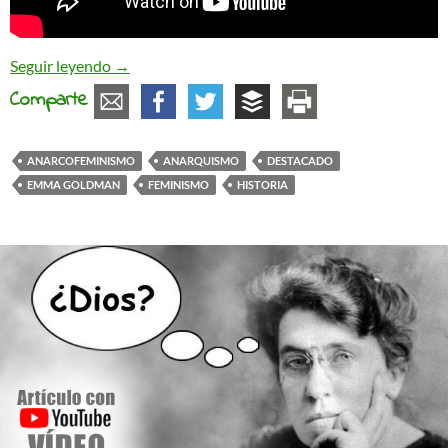
Emma Goldman, la mujer y la emancipación libert
Seguir leyendo
→
Comparte
ANARCOFEMINISMO
ANARQUISMO
DESTACADO
EMMA GOLDMAN
FEMINISMO
HISTORIA