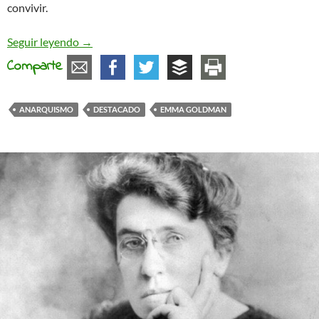
convivir.
Emma Goldman y el placer de vivir. 81 aniversari
Seguir leyendo
→
Comparte
ANARQUISMO
DESTACADO
EMMA GOLDMAN