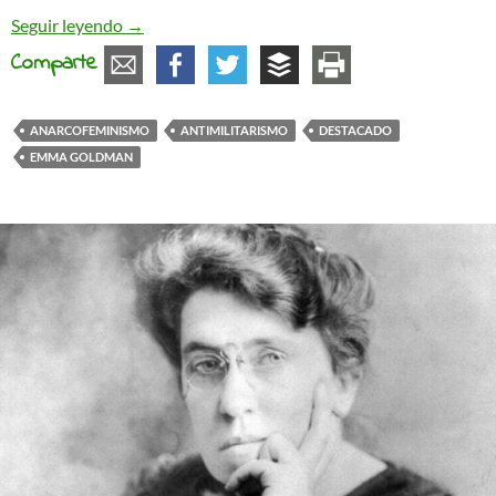
Emma Goldman: antimilitarismo y revolución
Seguir leyendo
→
Comparte
ANARCOFEMINISMO
ANTIMILITARISMO
DESTACADO
EMMA GOLDMAN