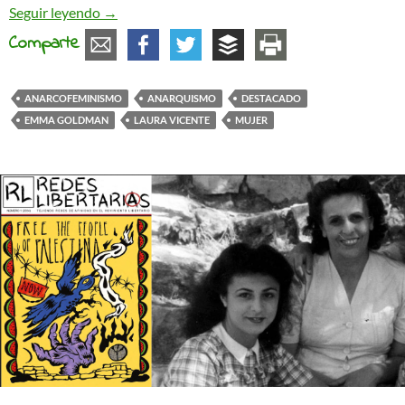
Emma Goldman del lado de la vida
Seguir leyendo
→
Comparte
ANARCOFEMINISMO
ANARQUISMO
DESTACADO
EMMA GOLDMAN
LAURA VICENTE
MUJER