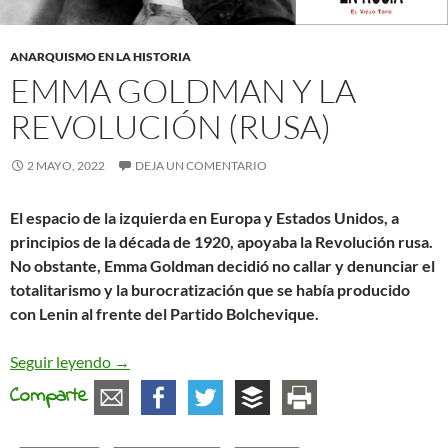
ANARQUISMO EN LA HISTORIA
EMMA GOLDMAN Y LA
REVOLUCIÓN (RUSA)
2 MAYO, 2022
DEJA UN COMENTARIO
El espacio de la izquierda en Europa y Estados Unidos, a
principios de la década de 1920, apoyaba la Revolución rusa.
No obstante, Emma Goldman decidió no callar y denunciar el
totalitarismo y la burocratización que se había producido
con Lenin al frente del Partido Bolchevique.
Emma Goldman y la Revolución (rusa)
Seguir leyendo
→
Comparte