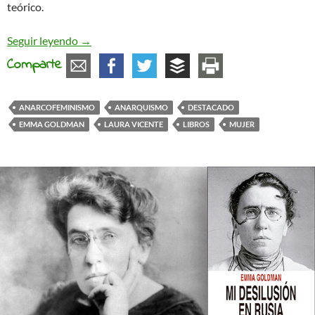
teórico.
EMMA GOLDMAN. LA UNIÓN APASIONADA DE P
Seguir leyendo
→
Comparte
ANARCOFEMINISMO
ANARQUISMO
DESTACADO
EMMA GOLDMAN
LAURA VICENTE
LIBROS
MUJER