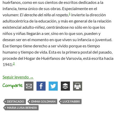
huérfanos, como en sus cientos de escritos dedicados a la
infancia, tema único de sus obras. Especialmente en el
1
volumen:
El derecho del niño al respeto
,
invierte la dirección
adultocéntrica de la educación, y más en general de la relación
existencial adulto‐niñez, centrándose no sólo en lo que los
niños y niñas llegarán a ser, sino en lo que son, pueden y
desean ser en el momento en que viven su infancia o juventud.
Ese tiempo tiene derecho a ser vivido porque es tiempo
humano y tiempo de vida. Esta es la primera postal del pasado,
procede del Hogar de Huérfanos de Varsovia, está escrita hacia
2
1941:
Mi abuela anarquista. Postales infantiles del pas
Seguir leyendo
→
Comparte
DESTACADO
EMMA GOLDMAN
LUCE FABBRI
MARIA LUISA BERNERI