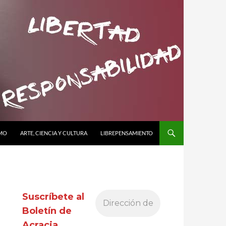
SMO
ARTE, CIENCIA Y CULTURA
LIBREPENSAMIENTO
Suscríbete al
Boletín de
Acracia