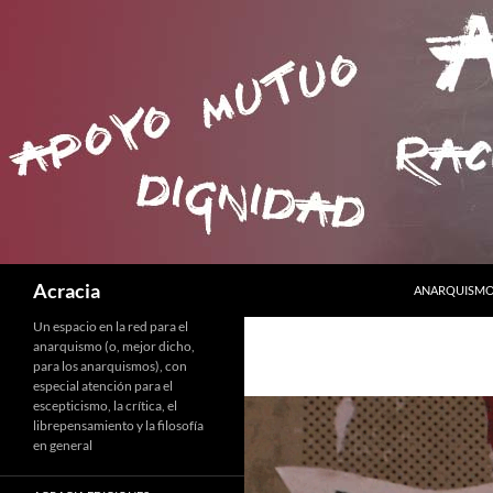
SALTAR AL C
Buscar
Acracia
ANARQUISMO 
Un espacio en la red para el
anarquismo (o, mejor dicho,
para los anarquismos), con
especial atención para el
escepticismo, la crítica, el
librepensamiento y la filosofía
en general