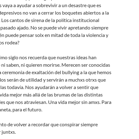
 vaya a ayudar a sobrevivir a un desastre que es
epresivos no van a cerrar los boquetes abiertos a la
 Los cantos de sirena de la política institucional
 pasado ajado. No se puede vivir apretando siempre
én puede pensar solx en mitad de toda la violencia y
os rodea?
timo siglo nos recuerda que nuestras ideas han
ni saben, ni quieren morirse. Merecen ser conocidas
 ceremonia de exaltación del bullying a la que hemos
Nos serán de utilidad y servirán a muchxs otrxs que
las todavía. Nos ayudarán a volver a sentir que
da mejor más allá de las brumas de las distintas
les que nos atraviesan. Una vida mejor sin amxs. Para
aneta, para el futuro.
to de volver a recordar que conspirar siempre
r juntxs.