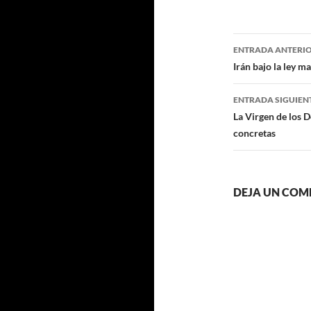
Navegaci
ENTRADA ANTERI
de
Irán bajo la ley ma
entradas
ENTRADA SIGUIEN
La Virgen de los 
concretas
DEJA UN COM