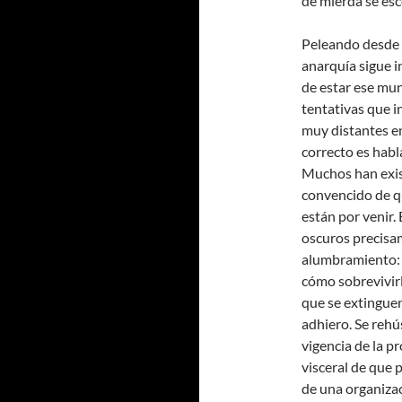
de mierda se esc
Peleando desde y
anarquía sigue 
de estar ese mun
tentativas que in
muy distantes ent
correcto es habl
Muchos han exis
convencido de 
están por venir.
oscuros precisa
alumbramiento: 
cómo sobrevivirl
que se extinguen
adhiero. Se rehú
vigencia de la pr
visceral de que 
de una organizac