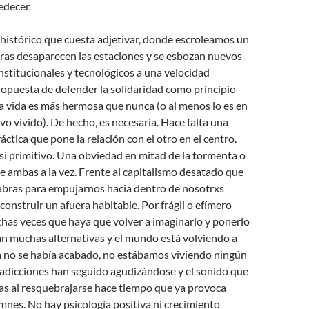
edecer.
istórico que cuesta adjetivar, donde escroleamos un
as desaparecen las estaciones y se esbozan nuevos
nstitucionales y tecnológicos a una velocidad
propuesta de defender la solidaridad como principio
a vida es más hermosa que nunca (o al menos lo es en
evo vivido). De hecho, es necesaria. Hace falta una
ráctica que pone la relación con el otro en el centro.
asi primitivo. Una obviedad en mitad de la tormenta o
 de ambas a la vez. Frente al capitalismo desatado que
labras para empujarnos hacia dentro de nosotrxs
onstruir un afuera habitable. Por frágil o efímero
has veces que haya que volver a imaginarlo y ponerlo
an muchas alternativas y el mundo está volviendo a
ia no se había acabado, no estábamos viviendo ningún
radicciones han seguido agudizándose y el sonido que
as al resquebrajarse hace tiempo que ya provoca
mnes. No hay psicología positiva ni crecimiento