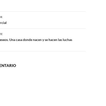
ón
OR
rcial
TE
Deseos. Una casa donde nacen y se hacen las luchas
ENTARIO