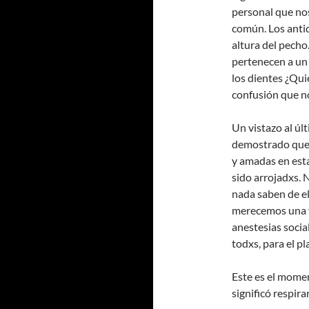
personal que nos
común. Los antid
altura del pecho.
pertenecen a un
los dientes ¿Qui
confusión que n
Un vistazo al úl
demostrado que 
y amadas en esta
sido arrojadxs. 
nada saben de el
merecemos una vi
anestesias socia
todxs, para el pl
Este es el momen
significó respira