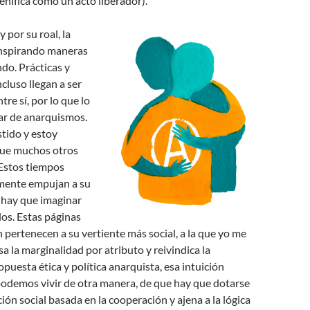
enifica como un acto liberador).
 por su roal, la
inspirando maneras
do. Prácticas y
cluso llegan a ser
re sí, por lo que lo
ar de anarquismos.
tido y estoy
que muchos otros
 Estos tiempos
mente empujan a su
hay que imaginar
os. Estas páginas
 pertenecen a su vertiente más social, a la que yo me
sa la marginalidad por atributo y reivindica la
opuesta ética y política anarquista, esa intuición
podemos vivir de otra manera, de que hay que dotarse
ión social basada en la cooperación y ajena a la lógica