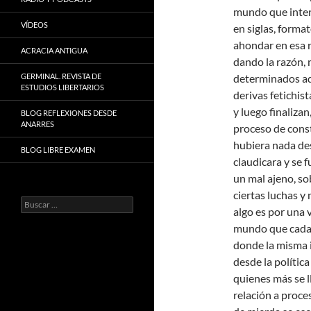
mundo que inten
VÍDEOS
en siglas, forma
ahondar en esa r
ACRACIA ANTIGUA
dando la razón, 
GERMINAL. REVISTA DE
determinados ad
ESTUDIOS LIBERTARIOS
derivas fetichist
y luego finaliza
BLOG REFLEXIONES DESDE
ANARRES
proceso de const
hubiera nada des
BLOG LIBRE EXAMEN
claudicara y se f
un mal ajeno, s
ciertas luchas y 
Buscar:
algo es por una 
mundo que cada 
donde la misma 
desde la política
quienes más se l
relación a proce