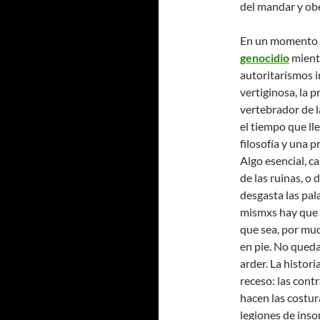
del mandar y ob
En un momento h
genocidio
mientr
autoritarismos i
vertiginosa, la 
vertebrador de l
el tiempo que ll
filosofía y una p
Algo esencial, c
de las ruinas, o
desgasta las pa
mismxs hay que c
que sea, por muc
en pie. No qued
arder. La histor
receso: las cont
hacen las costur
legiones de inso