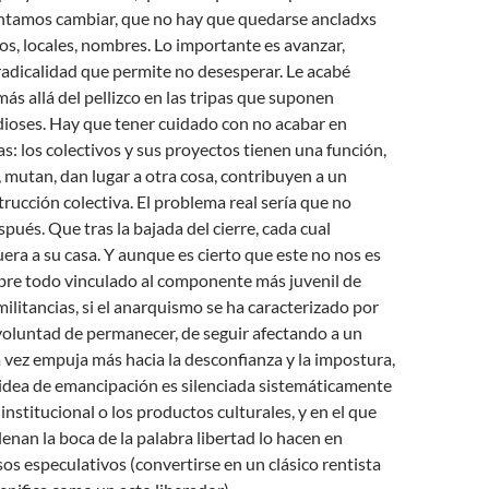
tamos cambiar, que no hay que quedarse ancladxs
tos, locales, nombres. Lo importante es avanzar,
adicalidad que permite no desesperar. Le acabé
más allá del pellizco en las tripas que suponen
ioses. Hay que tener cuidado con no acabar en
as: los colectivos y sus proyectos tienen una función,
n, mutan, dan lugar a otra cosa, contribuyen a un
rucción colectiva. El problema real sería que no
pués. Que tras la bajada del cierre, cada cual
uera a su casa. Y aunque es cierto que este no nos es
obre todo vinculado al componente más juvenil de
militancias, si el anarquismo se ha caracterizado por
voluntad de permanecer, de seguir afectando a un
vez empuja más hacia la desconfianza y la impostura,
idea de emancipación es silenciada sistemáticamente
 institucional o los productos culturales, y en el que
lenan la boca de la palabra libertad lo hacen en
sos especulativos (convertirse en un clásico rentista