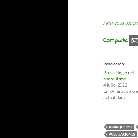
Aún está todo 
Comparte
Relacionado
Breve elogio del
anarquismo
4 julio, 2022
En «Anarquismo e
actualidad»
ANARQUISMO
PUBLICACIONES