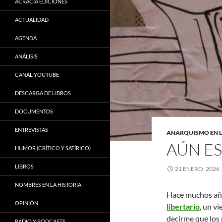
ACRACIA EDICIONES
ACTUALIDAD
AGENDA
ANÁLISIS
CANAL YOUTUBE
DESCARGA DE LIBROS
DOCUMENTOS
ENTREVISTAS
ANARQUISMO EN 
AÚN E
HUMOR (CRÍTICO Y SATÍRICO)
LIBROS
21 ENERO, 2026
NOMBRES EN LA HISTORIA
Hace muchos año
OPINIÓN
libertario
, un v
decirme que los
RADIO Y PODCASTS