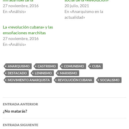
27 noviembre, 2016
20 julio, 2021
En «Análisis»
En «Anarquismo en la
actualidad»
La «revolución cubana» y las
ensoñaciones marchitas
27 noviembre, 2016
En «Análisis»
ANARQUISMO
CASTRISMO
COMUNISMO
CUBA
DESTACADO
LENINISMO
MARXISMO
MOVIMIENTO ANARQUISTA
REVOLUCIÓN CUBANA
SOCIALISMO
Navegación
ENTRADA ANTERIOR
de
¿No matarás?
entradas
ENTRADA SIGUIENTE