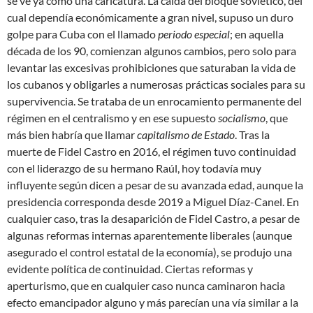
se ve ya como una caricatura. La caída del bloque soviético, del
cual dependía económicamente a gran nivel, supuso un duro
golpe para Cuba con el llamado
periodo especial
; en aquella
década de los 90, comienzan algunos cambios, pero solo para
levantar las excesivas prohibiciones que saturaban la vida de
los cubanos y obligarles a numerosas prácticas sociales para su
supervivencia. Se trataba de un enrocamiento permanente del
régimen en el centralismo y en ese supuesto
socialismo
, que
más bien habría que llamar
capitalismo de Estado
. Tras la
muerte de Fidel Castro en 2016, el régimen tuvo continuidad
con el liderazgo de su hermano Raúl, hoy todavía muy
influyente según dicen a pesar de su avanzada edad, aunque la
presidencia corresponda desde 2019 a Miguel Díaz-Canel. En
cualquier caso, tras la desaparición de Fidel Castro, a pesar de
algunas reformas internas aparentemente liberales (aunque
asegurado el control estatal de la economía), se produjo una
evidente política de continuidad. Ciertas reformas y
aperturismo, que en cualquier caso nunca caminaron hacia
efecto emancipador alguno y más parecían una vía similar a la