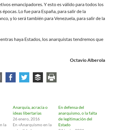
etivos emancipadores. Y esto es válido para todos los
s épocas. Lo fue para España, para salir de la
nco, y lo será también para Venezuela, para salir de la
entras haya Estados, los anarquistas tendremos que
Octavio Alberola
Anarquía, acracia o
En defensa del
ideas libertarias
anarquismo, o la falta
26 enero, 2016
de legitimación del
n la
En «Anarquismo en la
Estado