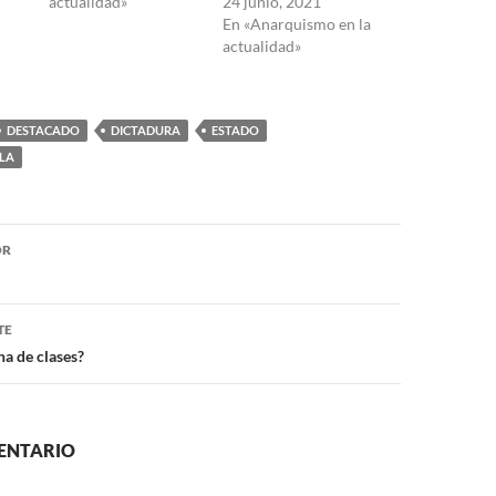
actualidad»
24 junio, 2021
En «Anarquismo en la
actualidad»
DESTACADO
DICTADURA
ESTADO
LA
ón
OR
TE
ha de clases?
ENTARIO