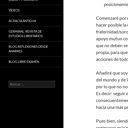
posicionamien
VÍDEOS
Comenzaré por re
ACRACIA ANTIGUA
hacer posible la
fraternidad/sor
GERMINAL. REVISTA DE
ESTUDIOS LIBERTARIOS
apoyo mutuo con 
que no deben se
BLOG REFLEXIONES DESDE
ANARRES
propia, para que
acciones de tod
BLOG LIBRE EXAMEN
Añadiré que soy 
del mundo y de l
Buscar:
por lo que no nos
Es decir: seguir 
consecuentement
hacia una más p
Pues bien, siend
regímenes más m