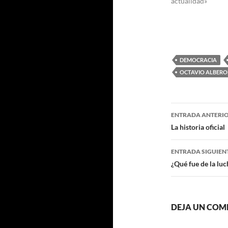
actualidad»
DEMOCRACIA
OCTAVIO ALBERO
Navegaci
ENTRADA ANTERI
de
La historia oficial
entradas
ENTRADA SIGUIEN
¿Qué fue de la luc
DEJA UN COM