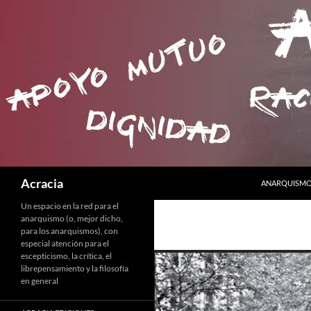
SALTAR AL C
Buscar
Acracia
ANARQUISMO 
Un espacio en la red para el
anarquismo (o, mejor dicho,
para los anarquismos), con
especial atención para el
escepticismo, la crítica, el
librepensamiento y la filosofía
en general