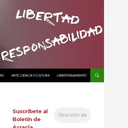
SMO
ARTE, CIENCIA Y CULTURA
LIBREPENSAMIENTO
Suscríbete al
Boletín de
Acracia