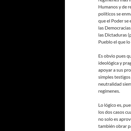
Humanos y de re
políticos se en
que el Poder se 
las Democracias
las Dictaduras (
Pueblo el que lo 
Es obvio pues q
ideológica y pr
apoyar a sus pr
simples testigos
neutralidad siem
regímenes.
Lo lógico es, pu
los dos casos cu
no solo es aprov
también obrar pa