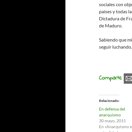
sociales con obj
países y todas la
Dictadura de Fra
de Maduro.
Sabiendo que mi
seguir luchando.
Comparte
Relacionado
En defensa del
anarquismo
30 mayo, 2015
En «Anarquismo e