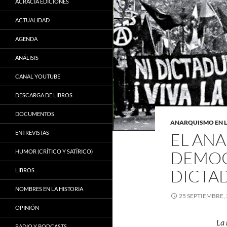
ACRACIA EDICIONES
ACTUALIDAD
AGENDA
ANÁLISIS
CANAL YOUTUBE
DESCARGA DE LIBROS
DOCUMENTOS
ANARQUISMO EN 
ENTREVISTAS
EL AN
DEMOC
HUMOR (CRÍTICO Y SATÍRICO)
DICTA
LIBROS
NOMBRES EN LA HISTORIA
25 SEPTIEMBRE,
OPINIÓN
La 
RADIO Y PODCASTS