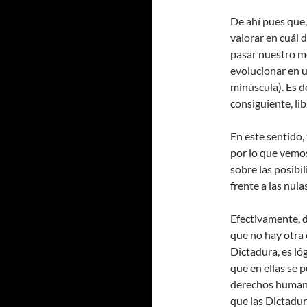
De ahí pues que,
valorar en cuál 
pasar nuestro m
evolucionar en 
minúscula). Es d
consiguiente, li
En este sentido,
por lo que vemo
sobre las posib
frente a las nul
Efectivamente, 
que no hay otra 
Dictadura, es ló
que en ellas se 
derechos humano
que las Dictadu