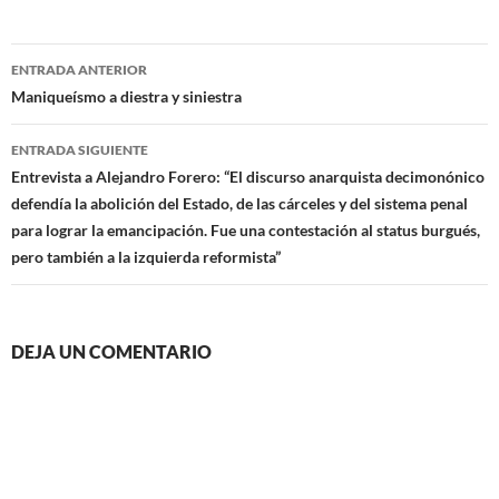
Navegación
ENTRADA ANTERIOR
de
Maniqueísmo a diestra y siniestra
entradas
ENTRADA SIGUIENTE
Entrevista a Alejandro Forero: “El discurso anarquista decimonónico
defendía la abolición del Estado, de las cárceles y del sistema penal
para lograr la emancipación. Fue una contestación al status burgués,
pero también a la izquierda reformista”
DEJA UN COMENTARIO