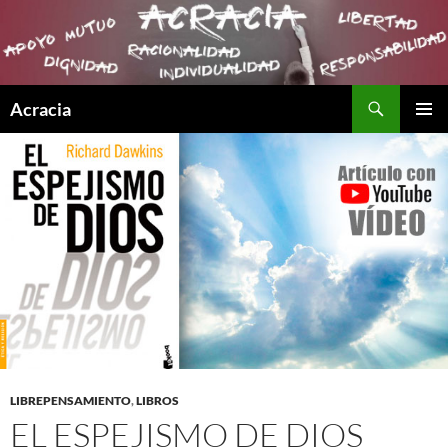
Buscar
Acracia
SALTAR
MENÚ
AL
PRINCI
CONTENIDO
LIBREPENSAMIENTO
,
LIBROS
EL ESPEJISMO DE DIOS