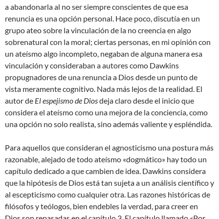
a abandonarla al no ser siempre conscientes de que esa
renuncia es una opción personal. Hace poco, discutía en un
grupo ateo sobre la vinculación de la no creencia en algo
sobrenatural con la moral; ciertas personas, en mi opinión con
un ateísmo algo incompleto, negaban de alguna manera esa
vinculación y consideraban a autores como Dawkins
propugnadores de una renuncia a Dios desde un punto de
vista meramente cognitivo. Nada más lejos de la realidad. El
autor de
El espejismo de Dios
deja claro desde el inicio que
considera el ateísmo como una mejora de la conciencia, como
una opción no solo realista, sino además valiente y espléndida.
Para aquellos que consideran el agnosticismo una postura más
razonable, alejado de todo ateísmo «dogmático» hay todo un
capítulo dedicado a que cambien de idea. Dawkins considera
que la hipótesis de Dios está tan sujeta a un análisis científico y
al escepticismo como cualquier otra. Las razones históricas de
filósofos y teólogos, bien endebles la verdad, para creer en
Dios son repasadas en el capítulo 3. El capítulo llamado «Por