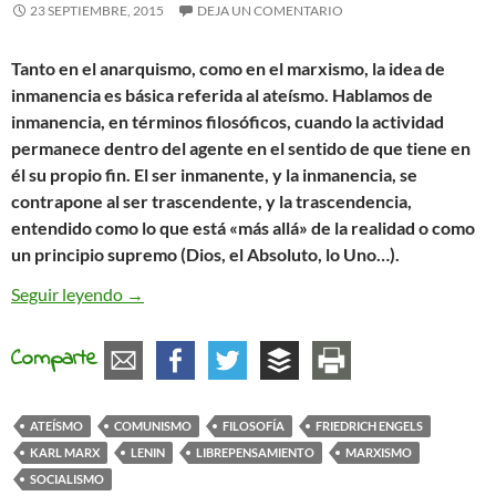
23 SEPTIEMBRE, 2015
DEJA UN COMENTARIO
Tanto en el anarquismo, como en el marxismo, la idea de
inmanencia es básica referida al ateísmo. Hablamos de
inmanencia, en términos filosóficos, cuando la actividad
permanece dentro del agente en el sentido de que tiene en
él su propio fin. El ser inmanente, y la inmanencia, se
contrapone al ser trascendente, y la trascendencia,
entendido como lo que está «más allá» de la realidad o como
un principio supremo (Dios, el Absoluto, lo Uno…).
El ateísmo de Marx y Engels
Seguir leyendo
→
Comparte
ATEÍSMO
COMUNISMO
FILOSOFÍA
FRIEDRICH ENGELS
KARL MARX
LENIN
LIBREPENSAMIENTO
MARXISMO
SOCIALISMO