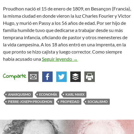
Proudhon nació el 15 de enero de 1809, en Besançon (Francia),
la misma ciudad en donde vieron la luz Charles Fourier y Victor
Hugo, y murió en Passy a los 56 años de edad. Por ser hijo de
familia humilde tuvo que dedicarse a trabajar desde su más
temprana infancia, oficiando de pastor y otros menesteres de
la vida campesina. A los 18 años entró en una imprenta, en la
que pronto se hizo cajista y luego corrector. Como siempre
La propiedad sigue siendo un
había acusado una
Seguir leyendo
→
Comparte
ANARQUISMO
ECONOMÍA
KARL MARX
PIERRE-JOSEPH PROUDHON
PROPIEDAD
SOCIALISMO