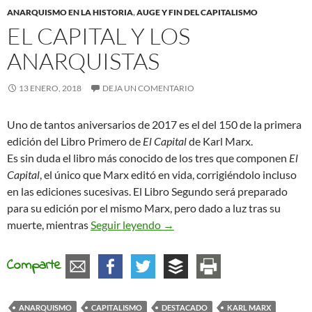
ANARQUISMO EN LA HISTORIA
,
AUGE Y FIN DEL CAPITALISMO
EL CAPITAL Y LOS
ANARQUISTAS
13 ENERO, 2018
DEJA UN COMENTARIO
Uno de tantos aniversarios de 2017 es el del 150 de la primera
edición del Libro Primero de
El Capital
de Karl Marx.
Es sin duda el libro más conocido de los tres que componen
El
Capital
, el único que Marx editó en vida, corrigiéndolo incluso
en las ediciones sucesivas. El Libro Segundo será preparado
para su edición por el mismo Marx, pero dado a luz tras su
El Capital y los anarquistas
muerte, mientras
Seguir leyendo
→
Comparte
ANARQUISMO
CAPITALISMO
DESTACADO
KARL MARX