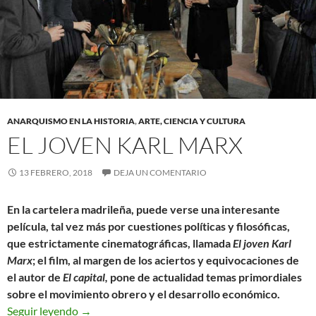
ANARQUISMO EN LA HISTORIA
,
ARTE, CIENCIA Y CULTURA
EL JOVEN KARL MARX
13 FEBRERO, 2018
DEJA UN COMENTARIO
En la cartelera madrileña, puede verse una interesante
película, tal vez más por cuestiones políticas y filosóficas,
que estrictamente cinematográficas, llamada
El joven Karl
Marx
; el film, al margen de los aciertos y equivocaciones de
el autor de
El capital,
pone de actualidad temas primordiales
sobre el movimiento obrero y el desarrollo económico.
El joven Karl Marx
Seguir leyendo
→