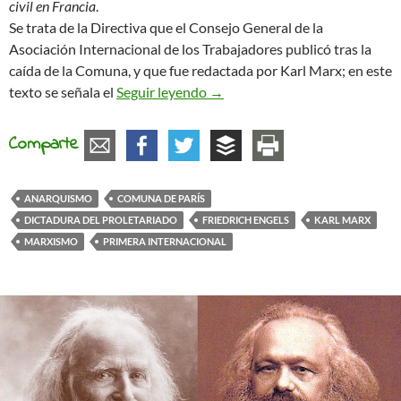
civil en Francia
.
Se trata de la Directiva que el Consejo General de la
Asociación Internacional de los Trabajadores publicó tras la
caída de la Comuna, y que fue redactada por Karl Marx; en este
El equívoco del Marx libertario
texto se señala el
Seguir leyendo
→
Comparte
ANARQUISMO
COMUNA DE PARÍS
DICTADURA DEL PROLETARIADO
FRIEDRICH ENGELS
KARL MARX
MARXISMO
PRIMERA INTERNACIONAL