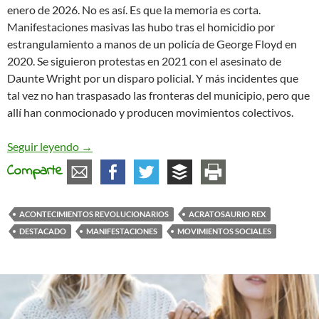
enero de 2026. No es así. Es que la memoria es corta.
Manifestaciones masivas las hubo tras el homicidio por
estrangulamiento a manos de un policía de George Floyd en
2020. Se siguieron protestas en 2021 con el asesinato de
Daunte Wright por un disparo policial. Y más incidentes que
tal vez no han traspasado las fronteras del municipio, pero que
allí han conmocionado y producen movimientos colectivos.
Sin dirección ni centro
Seguir leyendo
→
Comparte
ACONTECIMIENTOS REVOLUCIONARIOS
ACRATOSAURIO REX
DESTACADO
MANIFESTACIONES
MOVIMIENTOS SOCIALES