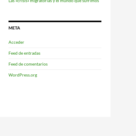
Las «crisis» migratorias y el mundo que sufrimos
META
Acceder
Feed de entradas
Feed de comentarios
WordPress.org