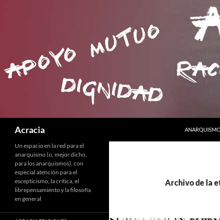
SALTAR AL C
Buscar
Acracia
ANARQUISMO 
Un espacio en la red para el
anarquismo (o, mejor dicho,
para los anarquismos), con
especial atención para el
escepticismo, la crítica, el
Archivo de la 
librepensamiento y la filosofía
en general