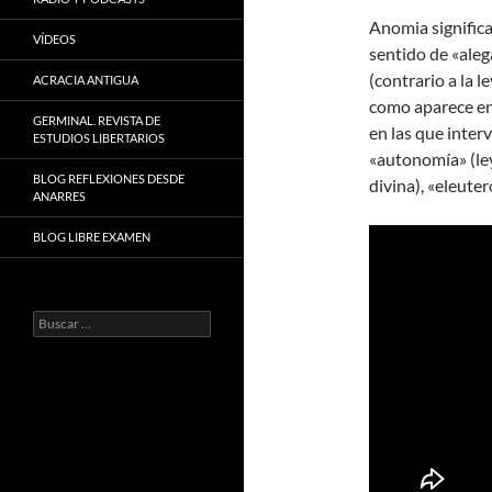
Anomia significa
VÍDEOS
sentido de «aleg
(contrario a la l
ACRACIA ANTIGUA
como aparece en
GERMINAL. REVISTA DE
en las que inter
ESTUDIOS LIBERTARIOS
«autonomía» (ley
BLOG REFLEXIONES DESDE
divina), «eleute
ANARRES
BLOG LIBRE EXAMEN
Buscar: