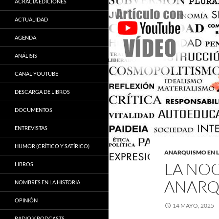
ACRACIA EDICIONES
ACTUALIDAD
AGENDA
ANÁLISIS
CANAL YOUTUBE
DESCARGA DE LIBROS
DOCUMENTOS
ENTREVISTAS
HUMOR (CRÍTICO Y SATÍRICO)
ANARQUISMO EN 
LA NOC
LIBROS
ANARQ
NOMBRES EN LA HISTORIA
OPINIÓN
14 MAYO, 2025
RADIO Y PODCASTS