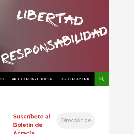
SMO
ARTE, CIENCIA Y CULTURA
LIBREPENSAMIENTO
Suscríbete al
Boletín de
Acracia