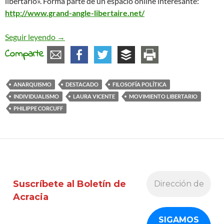
libertario». Forma parte de un espacio online interesante:
http://www.grand-angle-libertaire.net/
Los espacios plurales de diálogo libertario de Phi
Seguir leyendo
→
Comparte
ANARQUISMO
DESTACADO
FILOSOFÍA POLÍTICA
INDIVIDUALISMO
LAURA VICENTE
MOVIMIENTO LIBERTARIO
PHILIPPE CORCUFF
Suscríbete al Boletín de
Acracia