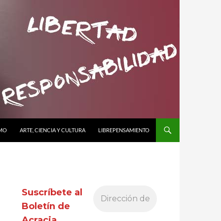
SMO
ARTE, CIENCIA Y CULTURA
LIBREPENSAMIENTO
Suscríbete al
Boletín de
Acracia