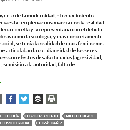
DEJA UN COMENTARIO
oyecto de la modernidad, el conocimiento
ecía estar en plena consonancia con la realidad
dería con ella y la representaría con el debido
iplinas como la sicología, y más concretamente
a social, se tenía la realidad de unos fenómenos
ue articulaban la cotidianeidad de los seres
ces con efectos desafortunados (agresividad,
, sumisión a la autoridad, falta de
a crítica al discurso científico
→
FILOSOFÍA
LIBREPENSAMIENTO
MICHEL FOUCAULT
POSMODERNIDAD
TOMÁS IBÁÑEZ