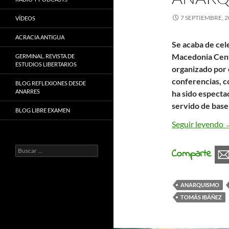
7 SEPTIEMBRE, 2
VÍDEOS
ACRACIA ANTIGUA
Se acaba de cel
Macedonia Centr
GERMINAL. REVISTA DE
ESTUDIOS LIBERTARIOS
organizado por 
conferencias, co
BLOG REFLEXIONES DESDE
ANARRES
ha sido especta
servido de base
BLOG LIBRE EXAMEN
D
Seguir leyendo
Buscar:
Comparte
ANARQUISMO
TOMÁS IBÁÑEZ