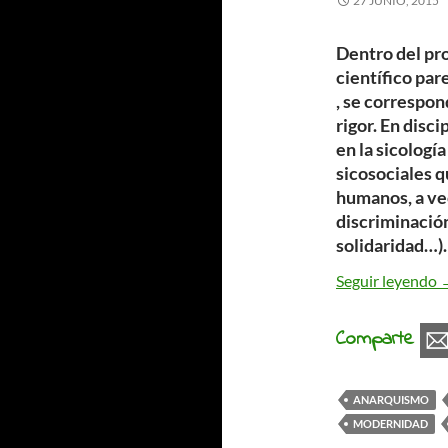
27 JUNIO, 2015
Dentro del pr
científico par
, se correspon
rigor. En disc
en la sicologí
sicosociales q
humanos, a ve
discriminación
solidaridad…).
L
Seguir leyendo
Comparte
ANARQUISMO
MODERNIDAD