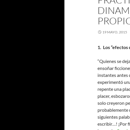
DINAMI
PROPIC
19 MAYO, 2015
1. Los “efectos 
“Quienes se deja
ensoñar ficcione
instantes antes 
experimentó una 
repente una plac
placer, esbozaro
solo creyeron pe
probablemente m
siguientes palab
escribir…! ¡Por 