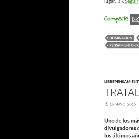
lugar…! «.
Seguir
Comparte
DOMINACIÓN
PENSAMIENTO CR
LIBREPENSAMIEN
TRATA
16 MAYO, 2015
Uno de los má
divulgadores 
los últimos año