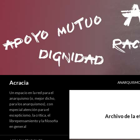
SALTAR AL C
Buscar
Acracia
ANARQUISMO 
Un espacio en la red para el
anarquismo (o, mejor dicho,
para los anarquismos), con
especial atención para el
escepticismo, la crítica, el
Archivo de la 
librepensamiento y la filosofía
en general