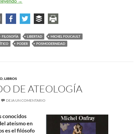
Foucault o la ética y la práctica de la libertad. Dinamitar
 leyendo
→
FILOSOFÍA
LIBERTAD
MICHEL FOUCAULT
ÍTICO
PODER
POSMODERNIDAD
TO
,
LIBROS
DO DE ATEOLOGÍA
DEJA UN COMENTARIO
s conocidos
del ateísmo en
s es el filósofo