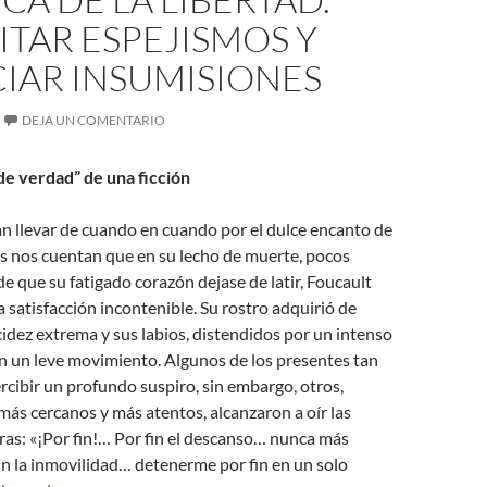
TAR ESPEJISMOS Y
IAR INSUMISIONES
DEJA UN COMENTARIO
de verdad” de una ficción
n llevar de cuando en cuando por el dulce encanto de
s nos cuentan que en su lecho de muerte, pocos
de que su fatigado corazón dejase de latir, Foucault
satisfacción incontenible. Su rostro adquirió de
idez extrema y sus labios, distendidos por un intenso
n un leve movimiento. Algunos de los presentes tan
rcibir un profundo suspiro, sin embargo, otros,
ás cercanos y más atentos, alcanzaron a oír las
ras: «¡Por fin!… Por fin el descanso… nunca más
fin la inmovilidad… detenerme por fin en un solo