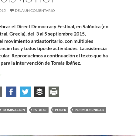
015
DEJA UN COMENTARIO
ebrar el Direct Democracy Festival, en Salónica (en
al, Grecia), del 3 al 5 septiembre 2015,
el movimiento antiautoritario, con múltiples
nciertos y todos tipo de actividades. La asistencia
cular. Reproducimos a continuación el texto que ha
 para la intervención de Tomás Ibáñez.
irect Democracy Festival (Salónica) – El anarquismo hoy
→
DOMINACIÓN
ESTADO
PODER
POSMODERNIDAD