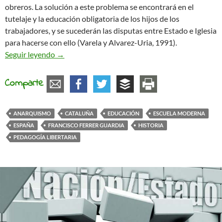
obreros. La solución a este problema se encontrará en el
tutelaje y la educación obligatoria de los hijos de los
trabajadores, y se sucederán las disputas entre Estado e Iglesia
para hacerse con ello (Varela y Alvarez-Uria, 1991).
La Escuela Moderna y la renovación pedagógica 
Seguir leyendo
→
Comparte
ANARQUISMO
CATALUÑA
EDUCACIÓN
ESCUELA MODERNA
ESPAÑA
FRANCISCO FERRER GUARDIA
HISTORIA
PEDAGOGÍA LIBERTARIA