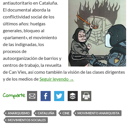
antiautoritario en Cataluña.
El documental aborda la
conflictividad social de los
últimos años: huelgas
generales, bloqueo al
«parlament», el movimiento
de las indignadas, los
procesos de
autoorganización de barrios y
centros de trabajo, la revuelta
de Can Vies, así como también la visión de las clases dirigentes
Vídeo-fórum: Ingobernables. U
y de los medios de
Seguir leyendo
→
Comparte
ANARQUISMO
CATALUÑA
CINE
MOVIMIENTO ANARQUISTA
MOVIMIENTOS SOCIALES