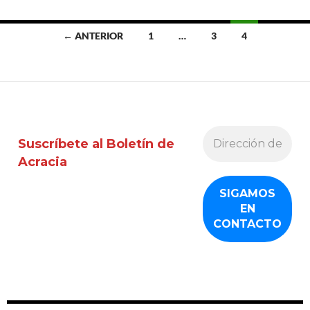
Ir
← ANTERIOR
1
…
3
4
a
las
entradas
Suscríbete al Boletín de
Acracia