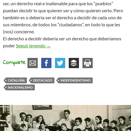
ser, un derecho real e inalienable para que los “pueblos”
puedan decidir lo que quieren ser y cómo quieren serlo. Pero
también es o debería ser el derecho a decidir de cada uno de
sus miembros, de todos los “ciudadanos”, en todo lo que les
(nos) concierne.
El derecho a decidir debería ser un derecho que deberíamos
Derecho a decidir, pero en todo
poder
Seguir leyendo
→
Comparte
CATALUÑA
DESTACADO
INDEPENDENTISMO
NACIONALISMO