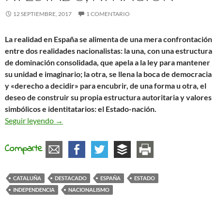
12 SEPTIEMBRE, 2017
1 COMENTARIO
La realidad en España se alimenta de una mera confrontación
entre dos realidades nacionalistas: la una, con una estructura
de dominación consolidada, que apela a la ley para mantener
su unidad e imaginario; la otra, se llena la boca de democracia
y «derecho a decidir» para encubrir, de una forma u otra, el
deseo de construir su propia estructura autoritaria y valores
simbólicos e identitatarios: el Estado-nación.
Ni Estado, ni nación
Seguir leyendo
→
Comparte
CATALUÑA
DESTACADO
ESPAÑA
ESTADO
INDEPENDENCIA
NACIONALISMO