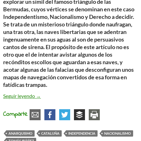
explorar un símil del famoso triángulo de las
Bermudas, cuyos vértices se denominan en este caso
Independentismo, Nacionalismo y Derecho a decidir.
Se trata de un misterioso triángulo donde naufragan,
una tras otra, las naves libertarias que se adentran
ingenuamente en sus aguas al son de persuasivos
cantos de sirena. El propósito de este artículo no es
otro que el de intentar avistar algunos de los
recónditos escollos que aguardan a esas naves, y
acotar algunas de las falacias que desconfiguran unos
mapas de navegación convertidos de esa forma en
fatídicas trampas.
El triángulo de las Bermudas. Independencia, Nac
Seguir leyendo
→
Comparte
ANARQUISMO
CATALUÑA
INDEPENDENCIA
NACIONALISMO
TOMÁS IBÁÑEZ