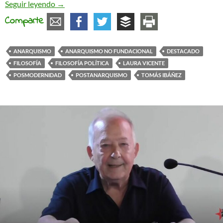
ANARQUISMO NO FUNDACIONAL [«una manera d
Seguir leyendo
→
Comparte
ANARQUISMO
ANARQUISMO NO FUNDACIONAL
DESTACADO
FILOSOFÍA
FILOSOFÍA POLÍTICA
LAURA VICENTE
POSMODERNIDAD
POSTANARQUISMO
TOMÁS IBÁÑEZ