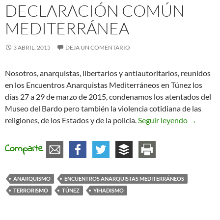
DECLARACIÓN COMÚN
MEDITERRÁNEA
3 ABRIL, 2015
DEJA UN COMENTARIO
Nosotros, anarquistas, libertarios y antiautoritarios, reunidos
en los Encuentros Anarquistas Mediterráneos en Túnez los
días 27 a 29 de marzo de 2015, condenamos los atentados del
Museo del Bardo pero también la violencia cotidiana de las
Declarac
religiones, de los Estados y de la policía.
Seguir leyendo
→
Comparte
ANARQUISMO
ENCUENTROS ANARQUISTAS MEDITERRÁNEOS
TERRORISMO
TÚNEZ
YIHADISMO