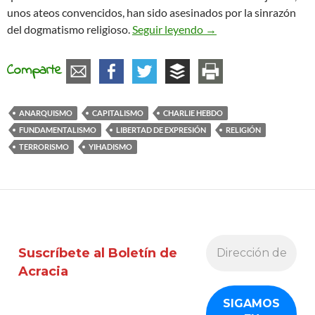
unos ateos convencidos, han sido asesinados por la sinrazón
Je suis Charlie o el ter
del dogmatismo religioso.
Seguir leyendo
→
Comparte
ANARQUISMO
CAPITALISMO
CHARLIE HEBDO
FUNDAMENTALISMO
LIBERTAD DE EXPRESIÓN
RELIGIÓN
TERRORISMO
YIHADISMO
Suscríbete al Boletín de
Acracia