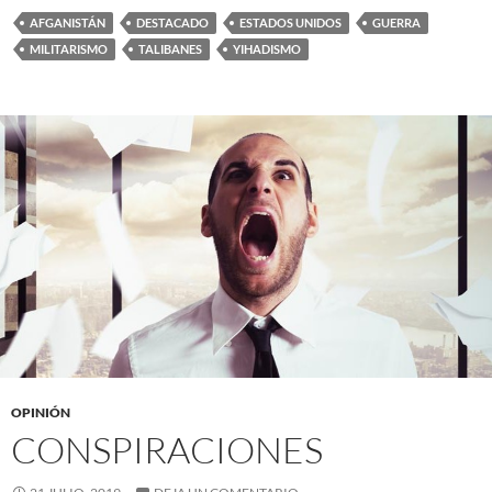
AFGANISTÁN
DESTACADO
ESTADOS UNIDOS
GUERRA
MILITARISMO
TALIBANES
YIHADISMO
OPINIÓN
CONSPIRACIONES