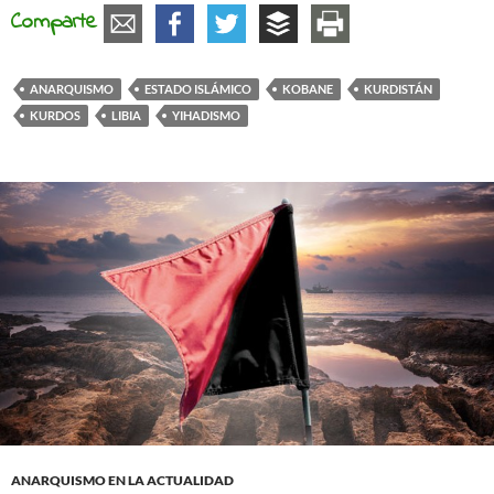
Comparte
ANARQUISMO
ESTADO ISLÁMICO
KOBANE
KURDISTÁN
KURDOS
LIBIA
YIHADISMO
ANARQUISMO EN LA ACTUALIDAD