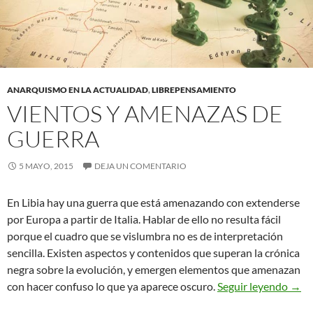
ANARQUISMO EN LA ACTUALIDAD
,
LIBREPENSAMIENTO
VIENTOS Y AMENAZAS DE
GUERRA
5 MAYO, 2015
DEJA UN COMENTARIO
En Libia hay una guerra que está amenazando con extenderse
por Europa a partir de Italia. Hablar de ello no resulta fácil
porque el cuadro que se vislumbra no es de interpretación
sencilla. Existen aspectos y contenidos que superan la crónica
negra sobre la evolución, y emergen elementos que amenazan
Vien
con hacer confuso lo que ya aparece oscuro.
Seguir leyendo
→