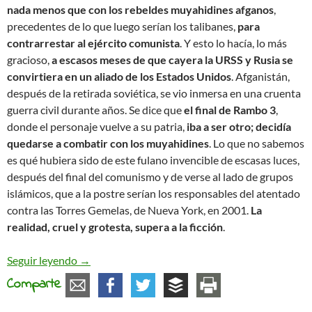
nada menos que con los rebeldes muyahidines afganos
,
precedentes de lo que luego serían los talibanes,
para
contrarrestar al ejército comunista
. Y esto lo hacía, lo más
gracioso,
a escasos meses de que cayera la URSS y Rusia se
convirtiera en un aliado de los Estados Unidos
. Afganistán,
después de la retirada soviética, se vio inmersa en una cruenta
guerra civil durante años. Se dice que
el final de Rambo 3
,
donde el personaje vuelve a su patria,
iba a ser otro; decidía
quedarse a combatir con los muyahidines
. Lo que no sabemos
es qué hubiera sido de este fulano invencible de escasas luces,
después del final del comunismo y de verse al lado de grupos
islámicos, que a la postre serían los responsables del atentado
contra las Torres Gemelas, de Nueva York, en 2001.
La
realidad, cruel y grotesta, supera a la ficción
.
Afganistán y las guerras
Seguir leyendo
→
Comparte