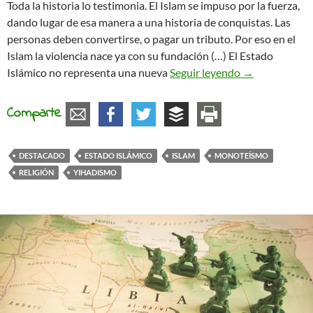
Toda la historia lo testimonia. El Islam se impuso por la fuerza,
dando lugar de esa manera a una historia de conquistas. Las
personas deben convertirse, o pagar un tributo. Por eso en el
Islam la violencia nace ya con su fundación (…) El Estado
La vía de la re
Islámico no representa una nueva
Seguir leyendo
→
Comparte
DESTACADO
ESTADO ISLÁMICO
ISLAM
MONOTEÍSMO
RELIGIÓN
YIHADISMO