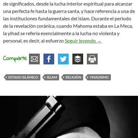
de significados, desde la lucha interior espiritual para alcanzar
una perfecta fe hasta la guerra santa, y hace referencia a una de
las instituciones fundamentales del islam. Durante el periodo
de la revelación coránica, cuando Mahoma estaba en La Meca,
la yihad se refería esencialmente a la lucha no violenta y
Apuntes sobre la y
personal, es decir, al esfuerzo
Seguir leyendo
→
Comparte
ESTADO ISLÁMICO
ISLAM
RELIGIÓN
YIHADISMO