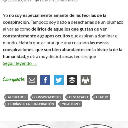
21 JULIO, 2019
DEJA UN COMENTARIO
Yo
no soy especialmente amante de las teorías de la
conspiración
. Tampoco soy dado a desecharlas de un plumazo,
al verlas como
delirios de aquellos que gustan de ver
constantemente a grupos ocultos
que aspiran a dominar el
mundo. Habría que aclarar que una cosa son l
as meras
conspiraciones, que son bien abundantes en la historia de la
humanidad
, y otra muy distinta esas teorías que
Conspiraciones
Seguir leyendo
→
Comparte
ATENTADOS
CONSPIRACIONES
DESTACADO
ESTADO
TEORÍAS DE LA CONSPIRACIÓN
YIHADISMO