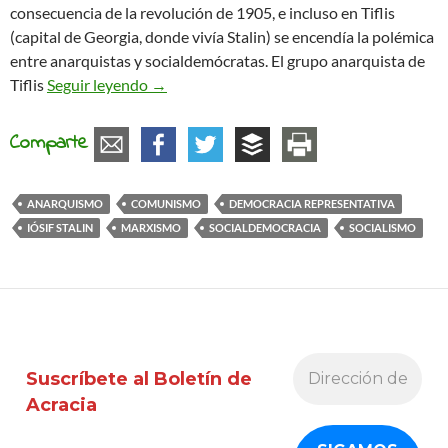
consecuencia de la revolución de 1905, e incluso en Tiflis
(capital de Georgia, donde vivía Stalin) se encendía la polémica
entre anarquistas y socialdemócratas. El grupo anarquista de
Stalin y la anarquía
Tiflis
Seguir leyendo
→
Comparte
ANARQUISMO
COMUNISMO
DEMOCRACIA REPRESENTATIVA
IÓSIF STALIN
MARXISMO
SOCIALDEMOCRACIA
SOCIALISMO
Suscríbete al Boletín de
Acracia