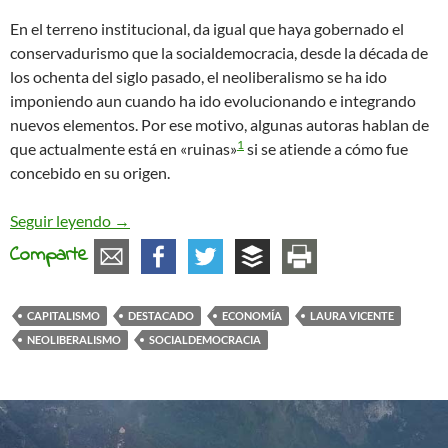
En el terreno institucional, da igual que haya gobernado el
conservadurismo que la socialdemocracia, desde la década de
los ochenta del siglo pasado, el neoliberalismo se ha ido
imponiendo aun cuando ha ido evolucionando e integrando
nuevos elementos. Por ese motivo, algunas autoras hablan de
1
que actualmente está en «ruinas»
si se atiende a cómo fue
concebido en su origen.
Neoliberalismo y políticas autoritarias (I)
Seguir leyendo
→
Comparte
CAPITALISMO
DESTACADO
ECONOMÍA
LAURA VICENTE
NEOLIBERALISMO
SOCIALDEMOCRACIA