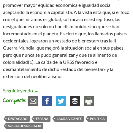
promover mayor equidad económica e igualdad social
aceptando la economía capitalista. A la vista está que, si el foco
con el que miramos es global, su fracaso es estrepitoso, las
desigualdades no solo no han disminuido, sino que se han
incrementado en el planeta. Es cierto que, los llamados países
occidentales, lograron un «estado de bienestar» tras la II
Guerra Mundial que mejoró la situación social en sus países,
pero que nunca se pudo generalizar y que se alimentó de
colonialidad(1). La caída de la URSS favoreció el
desmantelamiento de dicho «estado del bienestar» y la
extensión del neoliberalismo.
El desorden de la memoria de la clase política
Seguir leyendo
→
Comparte
DESTACADO
ESPAÑA
LAURA VICENTE
POLÍTICA
SOCIALDEMOCRACIA