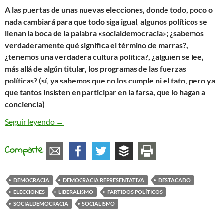
A las puertas de unas nuevas elecciones, donde todo, poco o
nada cambiará para que todo siga igual, algunos políticos se
llenan la boca de la palabra «socialdemocracia»; ¿sabemos
verdaderamente qué significa el término de marras?,
¿tenemos una verdadera cultura política?, ¿alguien se lee,
más allá de algún titular, los programas de las fuerzas
políticas? (sí, ya sabemos que no los cumple ni el tato, pero ya
que tantos insisten en participar en la farsa, que lo hagan a
conciencia)
¿Quién dijo socialdemocracia?
Seguir leyendo
→
Comparte
DEMOCRACIA
DEMOCRACIA REPRESENTATIVA
DESTACADO
ELECCIONES
LIBERALISMO
PARTIDOS POLÍTICOS
SOCIALDEMOCRACIA
SOCIALISMO