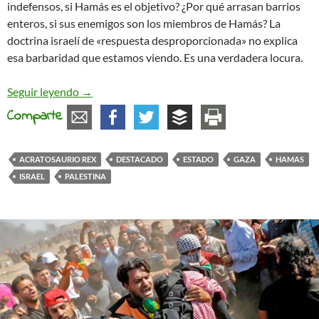
indefensos, si Hamás es el objetivo? ¿Por qué arrasan barrios
enteros, si sus enemigos son los miembros de Hamás? La
doctrina israelí de «respuesta desproporcionada» no explica
esa barbaridad que estamos viendo. Es una verdadera locura.
Los Estados y el problema
Seguir leyendo
→
Comparte
ACRATOSAURIO REX
DESTACADO
ESTADO
GAZA
HAMAS
ISRAEL
PALESTINA