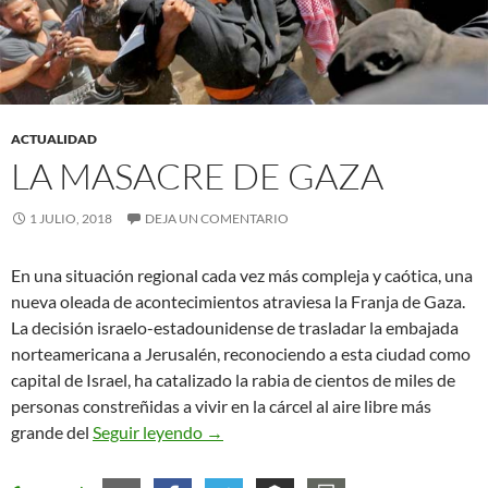
ACTUALIDAD
LA MASACRE DE GAZA
1 JULIO, 2018
DEJA UN COMENTARIO
En una situación regional cada vez más compleja y caótica, una
nueva oleada de acontecimientos atraviesa la Franja de Gaza.
La decisión israelo-estadounidense de trasladar la embajada
norteamericana a Jerusalén, reconociendo a esta ciudad como
capital de Israel, ha catalizado la rabia de cientos de miles de
personas constreñidas a vivir en la cárcel al aire libre más
La masacre de Gaza
grande del
Seguir leyendo
→