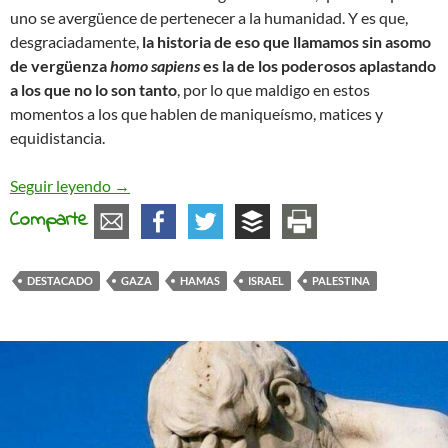
uno se avergüence de pertenecer a la humanidad. Y es que,
desgraciadamente,
la historia de eso que llamamos sin asomo
de vergüenza
homo sapiens
es la de los poderosos aplastando
a los que no lo son tanto
, por lo que maldigo en estos
momentos a los que hablen de maniqueísmo, matices y
equidistancia.
Vergüenza para la humanidad
Seguir leyendo
→
Comparte
DESTACADO
GAZA
HAMAS
ISRAEL
PALESTINA