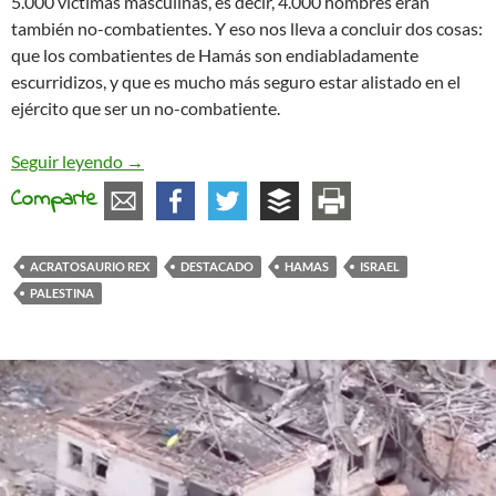
5.000 víctimas masculinas, es decir, 4.000 hombres eran
también no-combatientes. Y eso nos lleva a concluir dos cosas:
que los combatientes de Hamás son endiabladamente
escurridizos, y que es mucho más seguro estar alistado en el
ejército que ser un no-combatiente.
Hola ¿A cuántos muertos está el Estado hoy?
Seguir leyendo
→
Comparte
ACRATOSAURIO REX
DESTACADO
HAMAS
ISRAEL
PALESTINA