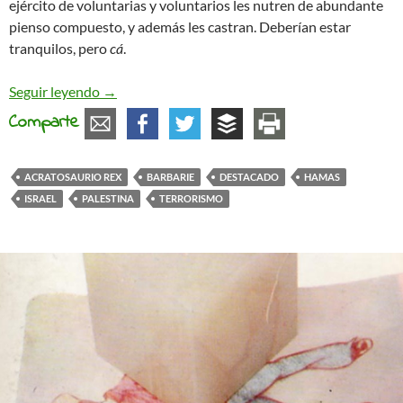
ejército de voluntarias y voluntarios les nutren de abundante
pienso compuesto, y además les castran. Deberían estar
tranquilos, pero
cá
.
Terrorismo y Barbarie
Seguir leyendo
→
Comparte
ACRATOSAURIO REX
BARBARIE
DESTACADO
HAMAS
ISRAEL
PALESTINA
TERRORISMO