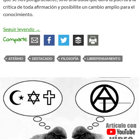
crítica de toda afirmación y posibilite un cambio amplio para el
conocimiento.
Reflexiones sobre el librepensamiento
Seguir leyendo
→
Comparte
ATEÍSMO
DESTACADO
FILOSOFÍA
LIBREPENSAMIENTO