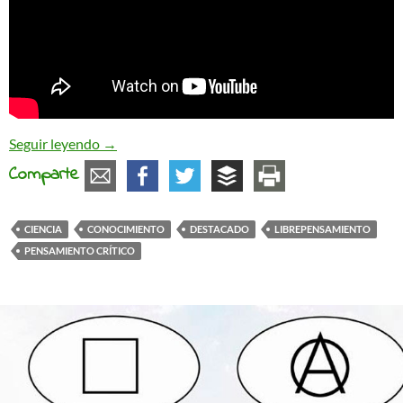
La subversiva búsqueda del conocimiento
Seguir leyendo
→
Comparte
CIENCIA
CONOCIMIENTO
DESTACADO
LIBREPENSAMIENTO
PENSAMIENTO CRÍTICO