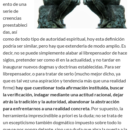
ento de una
serie de
creencias
preestableci
das, así
como de todo tipo de autoridad espiritual, hoy esta definición
podría ser similar, pero hay que extenderla de modo amplio. Es
decir, no se puede simplemente alabar al librepensador de hace
siglos, pretender ser como él en la actualidad, y no tardar en
inaugurar nuevos dogmas y doctrinas establecidas. Para ser
librepensador, o para tratar de serlo (mucho mejor dicho, ya
que es tal vez una aspiración y tendencia más que una realidad
firme)
hay que cuestionar toda afirmación instituida, buscar
la verificación, indagar mediante una actitud racional, dejar
atrás la tradición y la autoridad, abandonar la abstracción
para enfrentarnos a una realidad concreta
. Por supuesto, la
herramienta imprescindible a priori es la duda; no se trata de
un escepticismo también dogmático impuesto sobre todo lo
que se nos ponga delante, sino una duda que abra la puerta a la