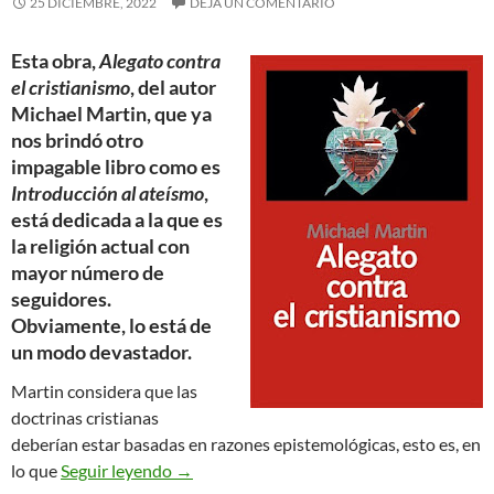
25 DICIEMBRE, 2022
DEJA UN COMENTARIO
Esta obra,
Alegato contra
el cristianismo
, del autor
Michael Martin, que ya
nos brindó otro
impagable libro como es
Introducción al ateísmo
,
está dedicada a la que es
la religión actual con
mayor número de
seguidores.
Obviamente, lo está de
un modo devastador.
Martin considera que las
doctrinas cristianas
deberían estar basadas en razones epistemológicas, esto es, en
Alegato contra el cristianismo
lo que
Seguir leyendo
→