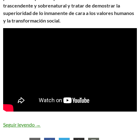
trascendente y sobrenatural y tratar de demostrar la
superioridad de lo inmanente de cara a los valores humanos
y la transformación social.
Reflexiones (muy terrenales) sobre la espirituali
Seguir leyendo
→