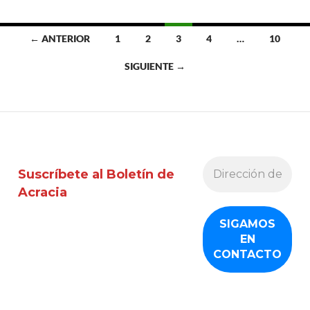
Ir
← ANTERIOR
1
2
3
4
…
10
a
SIGUIENTE →
las
entradas
Suscríbete al Boletín de
Acracia