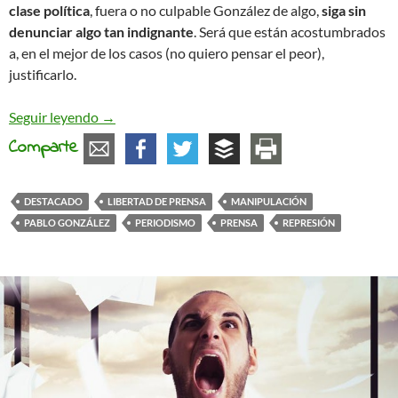
clase política
, fuera o no culpable González de algo,
siga sin
denunciar algo tan indignante
. Será que están acostumbrados
a, en el mejor de los casos (no quiero pensar el peor),
justificarlo.
La máquina del fango y lo que queramos, o no, cr
Seguir leyendo
→
Comparte
DESTACADO
LIBERTAD DE PRENSA
MANIPULACIÓN
PABLO GONZÁLEZ
PERIODISMO
PRENSA
REPRESIÓN