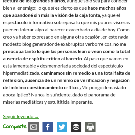
lectura de los grandes diarios
, aunque solo sea para conocer
bien al enemigo; lo que sí es cierto es que
hace muchos años
que abandoné sin más la visión de la caja tonta
, ya que el
espectáculo informativo sobrepasa lo que mis pobres visceras
pueden tolerar, algo al parecer exacerbado a día de hoy. Como
creo ya haber expresado en alguna otra ocasión, en este nada
modesto blog generador de exabruptos verborreicos,
no me
preocupa tanto lo que las personas lean o vean como la total
ausencia de espíritu crítico al hacerlo
. Al paso que vamos en
esta lamentable y desmemoriada sociedad del espectáculo
hipermediatizada,
caminamos sin remedio a una total falta de
reflexión, ausencia de un mínimo de verificación y negación
del mínimo cuestionamiento crítico
. ¿Me pongo demasiado
apocalíptico? Nunca lo suficiente, dado el panorama de
miserias mediáticas y estultiticia imperante.
A vueltas sobre la manipulación en los medios
Seguir leyendo
→
Comparte