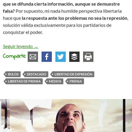
que se difunda cierta información, aunque se demuestre
falsa?
Por supuesto, mi nada humilde perspectiva libertaria
hace que
la respuesta ante los problemas no sea la represión
,
solución válida exclusivamente para los partidarios de
conquistar el poder.
A vueltas sobre los medios, los bulos y la liberta
Seguir leyendo
→
Comparte
BULOS
DESTACADO
LIBERTAD DE EXPRESIÓN
LIBERTAD DE PRENSA
MEDIOS
PRENSA