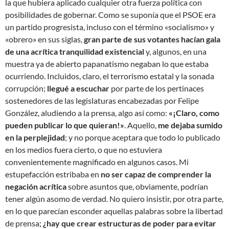
la que hubiera aplicado cualquier otra fuerza política con
posibilidades de gobernar. Como se suponía que el PSOE era
un partido progresista, incluso con el término «socialismo» y
«obrero» en sus siglas,
gran parte de sus votantes hacían gala
de una acrítica tranquilidad existencial
y, algunos, en una
muestra ya de abierto papanatismo negaban lo que estaba
ocurriendo. Incluidos, claro, el terrorismo estatal y la sonada
corrupción;
llegué a escuchar
por parte de los pertinaces
sostenedores de las legislaturas encabezadas por Felipe
González, aludiendo a la prensa, algo así como:
«¡Claro, como
pueden publicar lo que quieran!»
. Aquello,
me dejaba sumido
en la perplejidad
; y no porque aceptara que todo lo publicado
en los medios fuera cierto, o que no estuviera
convenientemente magnificado en algunos casos. Mi
estupefacción estribaba en
no ser capaz de comprender la
negación acrítica
sobre asuntos que, obviamente, podrían
tener algún asomo de verdad. No quiero insistir, por otra parte,
en lo que parecían esconder aquellas palabras sobre la libertad
de prensa;
¿hay que crear estructuras de poder para evitar