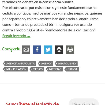
términos de debate en la consciencia pública.
Por el contrario, por más de un siglo este fundamento se ha
cedido a políticos, medios masivos y grandes negocios, quienes
por separado y colectivamente han declarado al anarquismo
como – tomando prestada el término alguna vez usando
contra Throbbing Gristle– “demoledores de la civilización”.
Presentada Agency, la primera empresa de RP an
Seguir leyendo
→
Comparte
AGENCIA ANARQUISTA
AGENCY
ANARQUISMO
MANIPULACIÓN
MEDIOS
NOTICIAS
PRENSA
Suscríbete al Boletín de