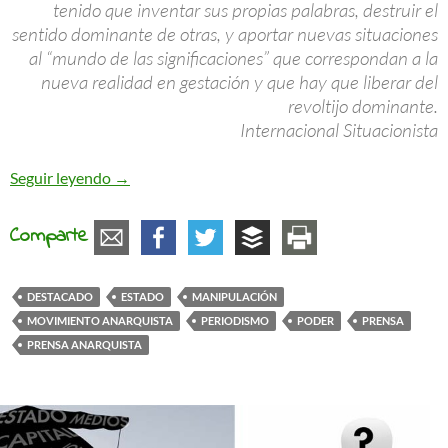
tenido que inventar sus propias palabras, destruir el
sentido dominante de otras, y aportar nuevas situaciones
al “mundo de las significaciones” que correspondan a la
nueva realidad en gestación y que hay que liberar del
revoltijo dominante.
Internacional Situacionista
Apuntes sobre periodismo
Seguir leyendo
→
Comparte
DESTACADO
ESTADO
MANIPULACIÓN
MOVIMIENTO ANARQUISTA
PERIODISMO
PODER
PRENSA
PRENSA ANARQUISTA