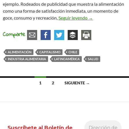
ejemplo. Rodeados de publicidad que muestra la alimentación
como una forma de satisfacción inmediata, un momento de
La alimentación capi
goce, consumo y recreación,
Seguir leyendo
→
Comparte
ALIMENTACIÓN
CAPITALISMO
CHILE
INDUSTRIA ALIMENTARIA
LATINOAMÉRICA
SALUD
Ir
1
2
SIGUIENTE →
a
las
entradas
Suscríbete al Boletín de