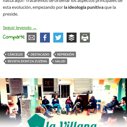
hasta aquí? Trataremos de ordenar los aspectos principales de
esta evolución, empezando por
la ideología punitiva
que la
preside.
Apuntes sobre salud y cárcel
Seguir leyendo
→
Comparte
CÁRCELES
DESTACADO
REPRESIÓN
REVISTA EKINTZA ZUZENA
SALUD