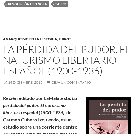
REVOLUCIÓN ESPAÑOLA
SALUD
ANARQUISMO EN LA HISTORIA
,
LIBROS
LA PÉRDIDA DEL PUDOR. EL
NATURISMO LIBERTARIO
ESPAÑOL (1900-1936)
14 DICIEMBRE, 2015
DEJA UN COMENTARIO
Recién editado por LaMalatesta,
La
pérdida del pudor. El naturismo
libertario español (1900-1936)
, de
Carmen Cubero Izquierdo, es un
estudio sobre una corriente dentro
del anarquismo de diáfano discurso