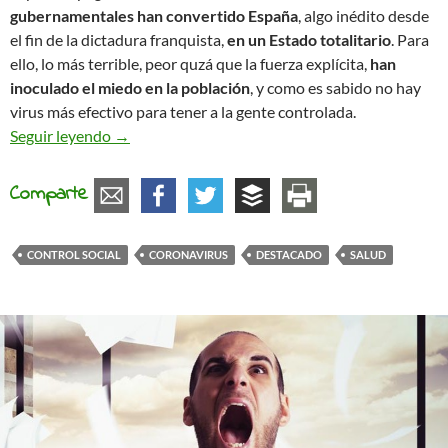
gubernamentales han convertido España
, algo inédito desde
el fin de la dictadura franquista,
en un Estado totalitario
. Para
ello, lo más terrible, peor quzá que la fuerza explícita,
han
inoculado el miedo en la población
, y como es sabido no hay
virus más efectivo para tener a la gente controlada.
Confinados y controlados
Seguir leyendo
→
Comparte
CONTROL SOCIAL
CORONAVIRUS
DESTACADO
SALUD