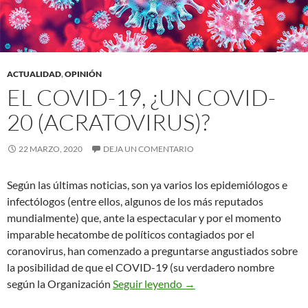
ACTUALIDAD
,
OPINIÓN
EL COVID-19, ¿UN COVID-
20 (ACRATOVIRUS)?
22 MARZO, 2020
DEJA UN COMENTARIO
Según las últimas noticias, son ya varios los epidemiólogos e
infectólogos (entre ellos, algunos de los más reputados
mundialmente) que, ante la espectacular y por el momento
imparable hecatombe de políticos contagiados por el
coranovirus, han comenzado a preguntarse angustiados sobre
la posibilidad de que el COVID-19 (su verdadero nombre
El COVID-19, ¿un COVID-2
según la Organización
Seguir leyendo
→