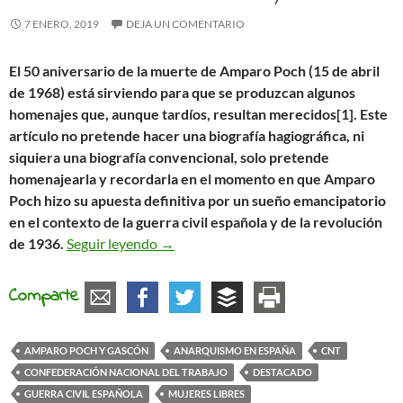
7 ENERO, 2019
DEJA UN COMENTARIO
El 50 aniversario de la muerte de Amparo Poch (15 de abril
de 1968) está sirviendo para que se produzcan algunos
homenajes que, aunque tardíos, resultan merecidos[1]. Este
artículo no pretende hacer una biografía hagiográfica, ni
siquiera una biografía convencional, solo pretende
homenajearla y recordarla en el momento en que Amparo
Poch hizo su apuesta definitiva por un sueño emancipatorio
en el contexto de la guerra civil española y de la revolución
Mujeres Libres y Amparo Poch y Gascón 
de 1936.
Seguir leyendo
→
Comparte
AMPARO POCH Y GASCÓN
ANARQUISMO EN ESPAÑA
CNT
CONFEDERACIÓN NACIONAL DEL TRABAJO
DESTACADO
GUERRA CIVIL ESPAÑOLA
MUJERES LIBRES