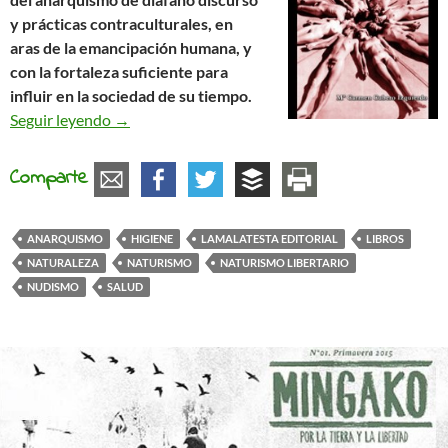
y prácticas contraculturales, en
aras de la emancipación humana, y
con la fortaleza suficiente para
influir en la sociedad de su tiempo.
La pérdida del pudor. El naturismo libertario es
Seguir leyendo
→
Comparte
ANARQUISMO
HIGIENE
LAMALATESTA EDITORIAL
LIBROS
NATURALEZA
NATURISMO
NATURISMO LIBERTARIO
NUDISMO
SALUD