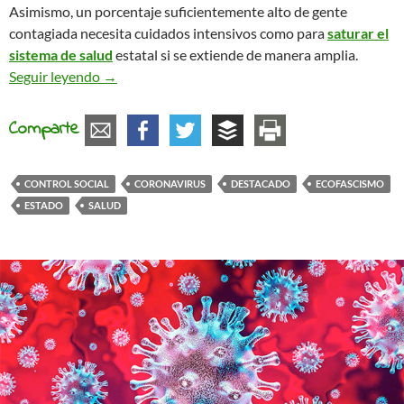
Asimismo, un porcentaje suficientemente alto de gente
contagiada necesita cuidados intensivos como para
saturar el
sistema de salud
estatal si se extiende de manera amplia.
La crisis del coronavirus y la amenaza del ecofas
Seguir leyendo
→
Comparte
CONTROL SOCIAL
CORONAVIRUS
DESTACADO
ECOFASCISMO
ESTADO
SALUD