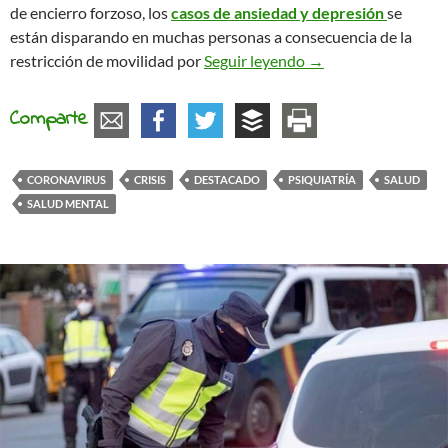
de encierro forzoso, los
casos de ansiedad y depresión
se
están disparando en muchas personas a consecuencia de la
Coronavirus y salud
restricción de movilidad por
Seguir leyendo
→
Comparte
CORONAVIRUS
CRISIS
DESTACADO
PSIQUIATRÍA
SALUD
SALUD MENTAL