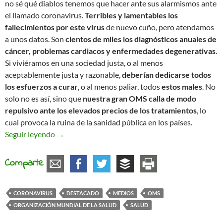
no sé qué diablos tenemos que hacer ante sus alarmismos ante
el llamado coronavirus.
Terribles y lamentables los
fallecimientos por este virus
de nuevo cuño, pero atendamos
a unos datos. Son
cientos de miles los diagnósticos anuales de
cáncer, problemas cardiacos y enfermedades degenerativas
.
Si viviéramos en una sociedad justa, o al menos
aceptablemente justa y razonable,
deberían dedicarse todos
los esfuerzos a curar
, o al menos paliar, todos
estos males
. No
solo no es así, sino que
nuestra gran OMS calla de modo
repulsivo ante los elevados precios de los tratamientos
, lo
cual provoca la ruina de la sanidad pública en los países.
Virus mediáticos
Seguir leyendo
→
Comparte
CORONAVIRUS
DESTACADO
MEDIOS
OMS
ORGANIZACIÓN MUNDIAL DE LA SALUD
SALUD