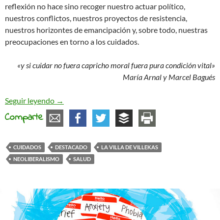
reflexión no hace sino recoger nuestro actuar político,
nuestros conflictos, nuestros proyectos de resistencia,
nuestros horizontes de emancipación y, sobre todo, nuestras
preocupaciones en torno a los cuidados.
«y si cuidar no fuera capricho moral fuera pura condición vital»
María Arnal y Marcel Bagués
La deriva neoliberal de los cuidados
Seguir leyendo
→
Comparte
CUIDADOS
DESTACADO
LA VILLA DE VILLEKAS
NEOLIBERALISMO
SALUD