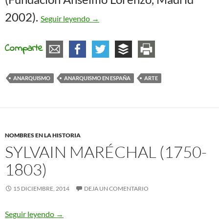
Arte y compromiso
2002).
Seguir leyendo
→
Comparte
ANARQUISMO
ANARQUISMO EN ESPAÑA
ARTE
NOMBRES EN LA HISTORIA
SYLVAIN MARÉCHAL (1750-
1803)
15 DICIEMBRE, 2014
DEJA UN COMENTARIO
Sylvain Maréchal (1750-1803)
Seguir leyendo
→