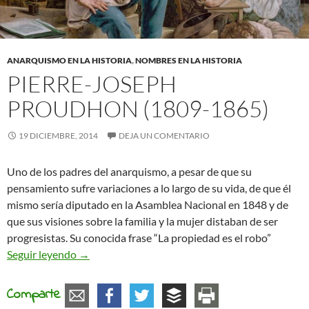
ANARQUISMO EN LA HISTORIA
,
NOMBRES EN LA HISTORIA
PIERRE-JOSEPH
PROUDHON (1809-1865)
19 DICIEMBRE, 2014
DEJA UN COMENTARIO
Uno de los padres del anarquismo, a pesar de que su
pensamiento sufre variaciones a lo largo de su vida, de que él
mismo sería diputado en la Asamblea Nacional en 1848 y de
que sus visiones sobre la familia y la mujer distaban de ser
progresistas. Su conocida frase “La propiedad es el robo”
Pierre-Joseph Proudhon (1809-1865)
Seguir leyendo
→
Comparte