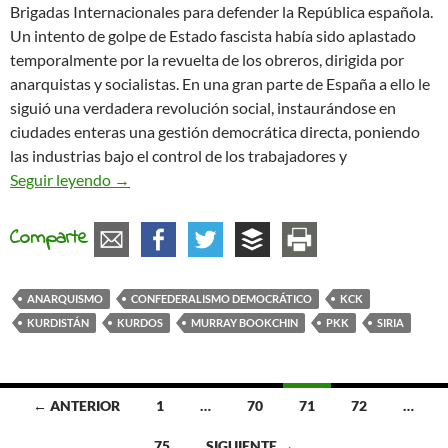
Brigadas Internacionales para defender la República española.
Un intento de golpe de Estado fascista había sido aplastado
temporalmente por la revuelta de los obreros, dirigida por
anarquistas y socialistas. En una gran parte de España a ello le
siguió una verdadera revolución social, instaurándose en
ciudades enteras una gestión democrática directa, poniendo
las industrias bajo el control de los trabajadores y
¿Por qué el mundo ignora a los kurdos revoluciona
Seguir leyendo
→
Comparte
ANARQUISMO
CONFEDERALISMO DEMOCRÁTICO
KCK
KURDISTÁN
KURDOS
MURRAY BOOKCHIN
PKK
SIRIA
Ir
← ANTERIOR
1
…
70
71
72
…
a
75
SIGUIENTE →