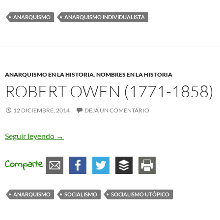
ANARQUISMO
ANARQUISMO INDIVIDUALISTA
ANARQUISMO EN LA HISTORIA
,
NOMBRES EN LA HISTORIA
ROBERT OWEN (1771-1858)
12 DICIEMBRE, 2014
DEJA UN COMENTARIO
Robert Owen (1771-1858)
Seguir leyendo
→
Comparte
ANARQUISMO
SOCIALISMO
SOCIALISMO UTÓPICO