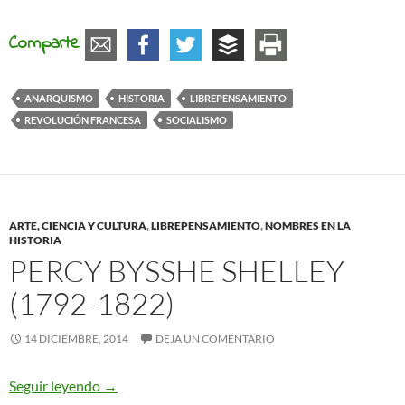
Comparte
ANARQUISMO
HISTORIA
LIBREPENSAMIENTO
REVOLUCIÓN FRANCESA
SOCIALISMO
ARTE, CIENCIA Y CULTURA
,
LIBREPENSAMIENTO
,
NOMBRES EN LA
HISTORIA
PERCY BYSSHE SHELLEY
(1792-1822)
14 DICIEMBRE, 2014
DEJA UN COMENTARIO
Percy Bysshe Shelley (1792-1822)
Seguir leyendo
→