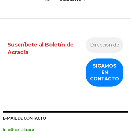
las
entradas
Suscríbete al Boletín de
Acracia
E-MAIL DE CONTACTO
info@acracia.org