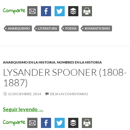
Comparte
ANARQUISMO
LITERATURA
POESÍA
ROMANTICISMO
ANARQUISMO EN LA HISTORIA
,
NOMBRES EN LA HISTORIA
LYSANDER SPOONER (1808-
1887)
12 DICIEMBRE, 2014
DEJA UN COMENTARIO
Lysander Spooner (1808-1887)
Seguir leyendo
→
Comparte