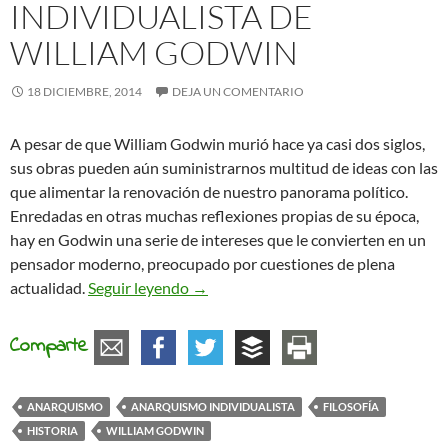
INDIVIDUALISTA DE
WILLIAM GODWIN
18 DICIEMBRE, 2014
DEJA UN COMENTARIO
A pesar de que William Godwin murió hace ya casi dos siglos,
sus obras pueden aún suministrarnos multitud de ideas con las
que alimentar la renovación de nuestro panorama político.
Enredadas en otras muchas reflexiones propias de su época,
hay en Godwin una serie de intereses que le convierten en un
pensador moderno, preocupado por cuestiones de plena
El anarquismo individualista de Will
actualidad.
Seguir leyendo
→
Comparte
ANARQUISMO
ANARQUISMO INDIVIDUALISTA
FILOSOFÍA
HISTORIA
WILLIAM GODWIN