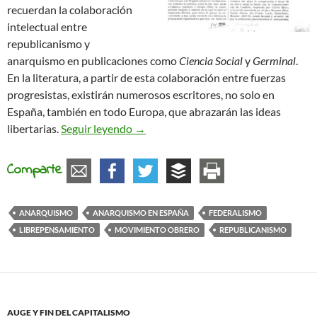
recuerdan la colaboración
intelectual entre
republicanismo y
anarquismo en publicaciones como
Ciencia Social
y
Germinal
.
En la literatura, a partir de esta colaboración entre fuerzas
progresistas, existirán numerosos escritores, no solo en
España, también en todo Europa, que abrazarán las ideas
Confluencia entre anarquistas, repub
libertarias.
Seguir leyendo
→
Comparte
ANARQUISMO
ANARQUISMO EN ESPAÑA
FEDERALISMO
LIBREPENSAMIENTO
MOVIMIENTO OBRERO
REPUBLICANISMO
AUGE Y FIN DEL CAPITALISMO