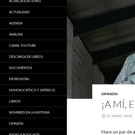
ACRACIA EDICIONES
ACTUALIDAD
AGENDA
ANÁLISIS
CANAL YOUTUBE
DESCARGA DE LIBROS
DOCUMENTOS
ENTREVISTAS
HUMOR (CRÍTICO Y SATÍRICO)
OPINIÓN
¡A MÍ,
LIBROS
NOMBRES EN LA HISTORIA
15 JUNIO, 2022
OPINIÓN
Hace un par de 
RADIO Y PODCASTS