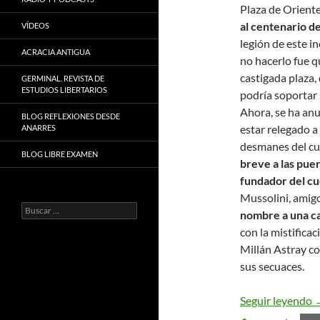
Plaza de Orient
al centenario de
VÍDEOS
legión de este in
ACRACIA ANTIGUA
no hacerlo fue q
castigada plaza,
GERMINAL. REVISTA DE
ESTUDIOS LIBERTARIOS
podría soportar 
Ahora, se ha an
BLOG REFLEXIONES DESDE
estar relegado a
ANARRES
desmanes del cu
BLOG LIBRE EXAMEN
breve a las pue
fundador del cu
Mussolini, amig
Buscar:
nombre a una ca
con la mistifica
Millán Astray co
sus secuaces.
¡
Seguir leyendo