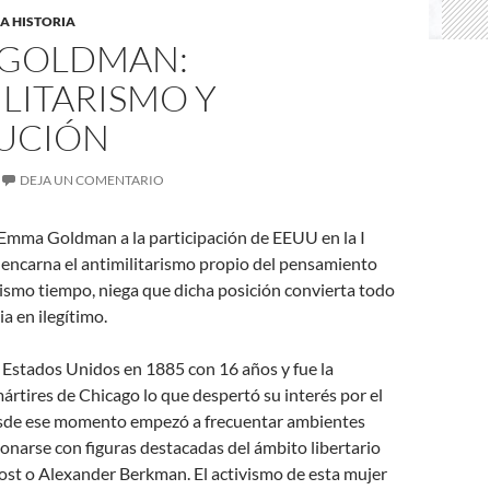
A HISTORIA
GOLDMAN:
LITARISMO Y
UCIÓN
DEJA UN COMENTARIO
 Emma Goldman a la participación de EEUU en la I
encarna el antimilitarismo propio del pensamiento
ismo tiempo, niega que dicha posición convierta todo
ia en ilegítimo.
 Estados Unidos en 1885 con 16 años y fue la
mártires de Chicago lo que despertó su interés por el
sde ese momento empezó a frecuentar ambientes
cionarse con figuras destacadas del ámbito libertario
t o Alexander Berkman. El activismo de esta mujer