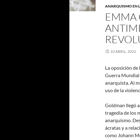
ANARQUISMO EN L
EMMA 
ANTIMI
REVOL
10 ABRIL, 2022
La oposición de
Guerra Mundial 
anarquista. Al m
uso de la violenc
Goldman llegó a
tragedia de los 
anarquismo. De
ácratas y a rela
como Johann Mos