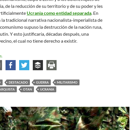
a, de la reducción de su territorio y de su poder y les
rtificialmente
Ucrania como entidad separada
. En
la tradicional narrativa nacionalista-imperialista de
l comunismo supuso la destrucción de la nación rusa,
utin. Y esto justificaría, décadas después, una
vecino, el cual no tiene derecho a existir.
strategias y luchas anarquistas contra la guerra en Ucrania y Rusi
→
O
DESTACADO
GUERRA
MILITARISMO
ARQUISTA
OTAN
UCRANIA