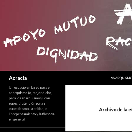
SALTAR AL C
Buscar
Acracia
ANARQUISMO 
Un espacio en la red para el
anarquismo (o, mejor dicho,
para los anarquismos), con
especial atención para el
escepticismo, la crítica, el
Archivo de la e
librepensamiento y la filosofía
en general