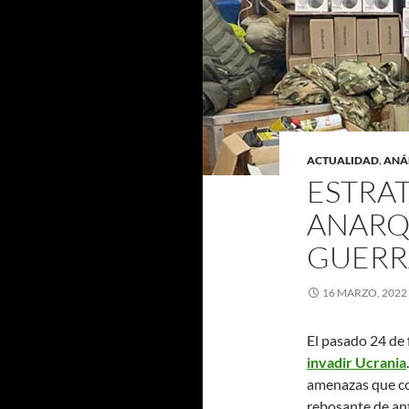
ACTUALIDAD
,
ANÁL
ESTRAT
ANARQ
GUERRA
16 MARZO, 2022
El pasado 24 de 
invadir Ucrania
amenazas que con
rebosante de ant