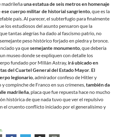
e madrileña
una estatua de seis metros en homenaje
 ese cuerpo militar de historial sangriento
, que es la
efable país. Al parecer, el subterfugio para finalmente
ue los estudiosos del asunto pensaron que la
 que tantas alegrías ha dado al fascismo patrio, no
semejante peso histórico forjado en piedra y bronce.
unciado ya que
semejante monumento
, que debería
 un museo donde se expliquen con detalle los
erpo fundado por MIllán Astray,
irá ubicado en
rtas del Cuartel General del Estado Mayor
.
El
erpo legionario
, admirador confeso de Hitler y
o y compinche de Franco en sus crímenes,
también da
lle madrileña
, placa que fue repuesta hace no mucho
ción histórica de que nada tuvo que ver el repulsivo
n el cruento conflicto iniciado por el generalísimo y
A mí, el horror!
→