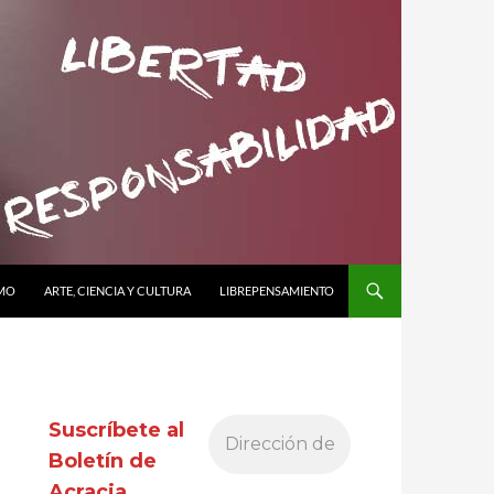
SMO
ARTE, CIENCIA Y CULTURA
LIBREPENSAMIENTO
Suscríbete al
Boletín de
Acracia