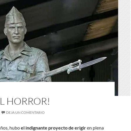
 EL HORROR!
DEJA UN COMENTARIO
años, hubo
el indignante proyecto de erigir
en plena