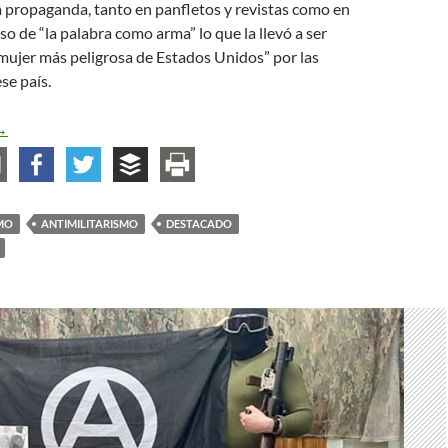
a propaganda, tanto en panfletos y revistas como en
so de “la palabra como arma” lo que la llevó a ser
mujer más peligrosa de Estados Unidos” por las
se país.
mma Goldman: antimilitarismo y revolución
→
MO
ANTIMILITARISMO
DESTACADO