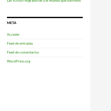
Las «crisis» migratorias y el mundo que sufrimos
META
Acceder
Feed de entradas
Feed de comentarios
WordPress.org