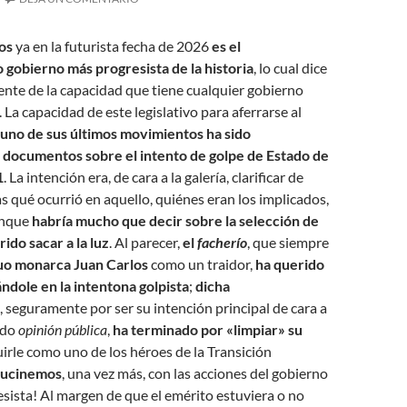
os
ya en la futurista fecha de 2026
es el
gobierno más progresista de la historia
, lo cual dice
te de la capacidad que tiene cualquier gobierno
 La capacidad de este legislativo para aferrarse al
uno de sus últimos movimientos ha sido
os documentos sobre el intento de golpe de Estado de
1
. La intención era, de cara a la galería, clarificar de
s qué ocurrió en aquello, quiénes eran los implicados,
aunque
habría mucho que decir sobre la selección de
rido sacar a la luz
. Al parecer,
el
facherío
, que siempre
guo monarca Juan Carlos
como un traidor,
ha querido
ndole en la intentona golpista
;
dicha
, seguramente por ser su intención principal de cara a
ado
opinión pública
,
ha terminado por «limpiar» su
uirle como uno de los héroes de la Transición
lucinemos
, una vez más, con las acciones del gobierno
ista! Al margen de que el emérito estuviera o no