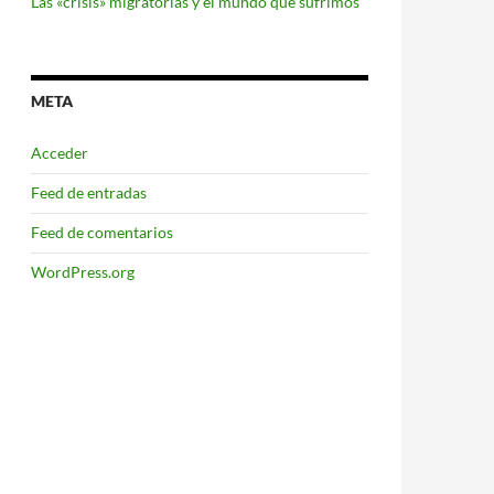
Las «crisis» migratorias y el mundo que sufrimos
META
Acceder
Feed de entradas
Feed de comentarios
WordPress.org