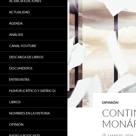
ACRACIA EDICIONES
ACTUALIDAD
AGENDA
ANÁLISIS
CANAL YOUTUBE
DESCARGA DE LIBROS
DOCUMENTOS
ENTREVISTAS
HUMOR (CRÍTICO Y SATÍRICO)
LIBROS
OPINIÓN
CONTI
NOMBRES EN LA HISTORIA
MONÁ
OPINIÓN
1 MARZO, 2026
RADIO Y PODCASTS