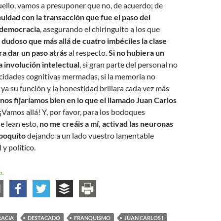
uello, vamos a presuponer que no, de acuerdo; de
uidad con la transacción que fue el paso del
 democracia
, asegurando el chiringuito a los que
 dudoso que más allá de cuatro imbéciles la clase
ra dar un paso atrás
al respecto.
Si no hubiera un
 involución intelectual
, si gran parte del personal no
cidades cognitivas mermadas, si la memoria no
 ya su función y la honestidad brillara cada vez más
nos fijaríamos bien en lo que el llamado Juan Carlos
 ¡Vamos allá! Y, por favor, para los bodoques
e lean esto,
no me creáis a mí, activad las neuronas
 poquito
dejando a un lado vuestro lamentable
 y político.
ontinúa el esperpento monárquico
→
ACIA
DESTACADO
FRANQUISMO
JUAN CARLOS I