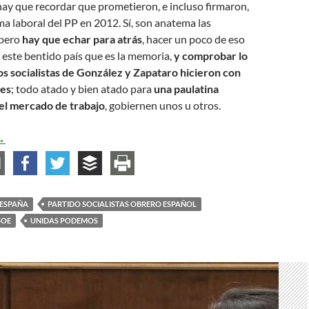
 hay que recordar que prometieron, e incluso firmaron,
ma laboral del PP en 2012. Sí, son anatema las
 pero
hay que echar para atrás
, hacer un poco de eso
 este bentido país que es la memoria,
y comprobar lo
os socialistas de González y Zapataro hicieron con
les
; todo atado y bien atado para
una paulatina
el mercado de trabajo
, gobiernen unos u otros.
oalición de progreso
→
ESPAÑA
PARTIDO SOCIALISTAS OBRERO ESPAÑOL
SOE
UNIDAS PODEMOS