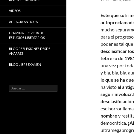
VÍDEOS
Este que sufrim
autoproclamado 
ACRACIA ANTIGUA
mucho seguramen
GERMINAL. REVISTA DE
para el progreso.
ESTUDIOS LIBERTARIOS
poder es tal que
BLOG REFLEXIONES DESDE
desclasificar l
ANARRES
febrero de 198
BLOG LIBRE EXAMEN
una vez por toda
y bla, bla, bla, 
lo que se ha que
ha visto
al anti
Buscar:
seguir involucrá
desclasificación
ese horror llam
nombre
y restit
democrática.
¡A
ultramegaprogres