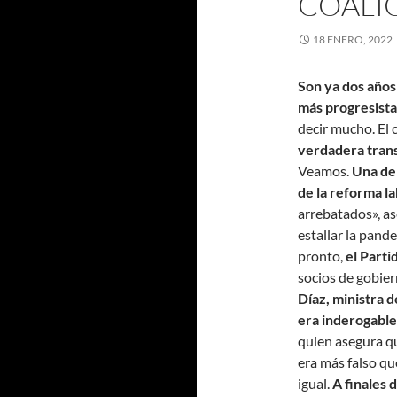
COALI
18 ENERO, 2022
Son ya dos años
más progresista 
decir mucho. El 
verdadera tran
Veamos.
Una de
de la reforma la
arrebatados», as
estallar la pand
pronto,
el Parti
socios de gobier
Díaz, ministra 
era inderogable
quien asegura qu
era más falso qu
igual.
A finales 