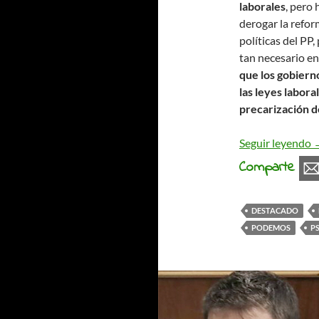
laborales
, pero
derogar la refor
políticas del PP,
tan necesario en
que los gobiern
las leyes labora
precarización d
C
Seguir leyendo
Comparte
DESTACADO
PODEMOS
P