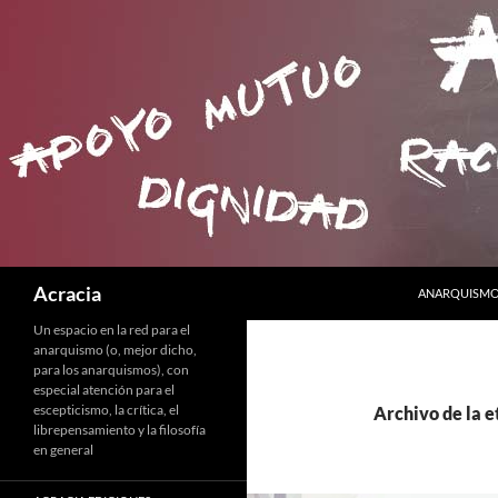
SALTAR AL C
Buscar
Acracia
ANARQUISMO 
Un espacio en la red para el
anarquismo (o, mejor dicho,
para los anarquismos), con
especial atención para el
escepticismo, la crítica, el
Archivo de la 
librepensamiento y la filosofía
en general