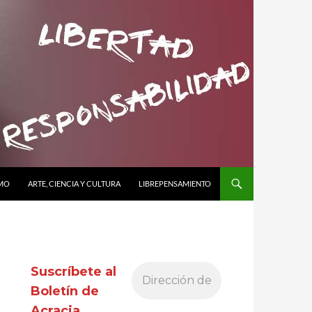
SMO
ARTE, CIENCIA Y CULTURA
LIBREPENSAMIENTO
Suscríbete al
Boletín de
Acracia