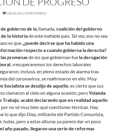
CIÓN DE PROGRESO
DEJA UN COMENTARIO
 de gobierno de la
, llamada,
coalición del gobierno
de la historia
de este inefable país. Tal vez, eso no sea
caso es que,
¿puede decirse que ha habido una
sformación respecto a cuando gobierna la derecha?
 las promesas
de los que gobiernan fue
la derogación
boral
, «recuperaremos los derechos laborales
eguraron; incluso, en pleno estado de alarma tras
emia del coronavirus, se reafirmaron en ello. Muy
do Socialista se desdijo de aquello
, es cierto que sus
no clamaron al cielo en alguna ocasión, pero
Yolanda
de Trabajo, acabó declarando que en realidad aquello
por no sé muy bien qué cuestiones técnicas. Hay
e lo que dijo Díaz, militante del Partido Comunista,
e Judas, pero a estas alturas ya parece dar un poco
del año pasado, llegaron una serie de reformas