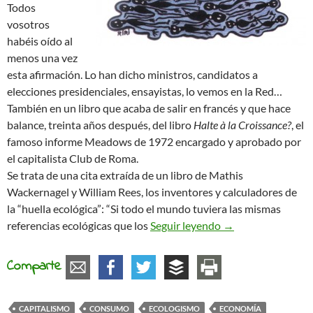
Todos
vosotros
habéis oído al
menos una vez
esta afirmación. Lo han dicho ministros, candidatos a
elecciones presidenciales, ensayistas, lo vemos en la Red…
También en un libro que acaba de salir en francés y que hace
balance, treinta años después, del libro
Halte à la Croissance?
, el
famoso informe Meadows de 1972 encargado y aprobado por
el capitalista Club de Roma.
Se trata de una cita extraída de un libro de Mathis
Wackernagel y William Rees, los inventores y calculadores de
la “huella ecológica”: “Si todo el mundo tuviera las mismas
Si todos consumié
referencias ecológicas que los
Seguir leyendo
→
Comparte
CAPITALISMO
CONSUMO
ECOLOGISMO
ECONOMÍA