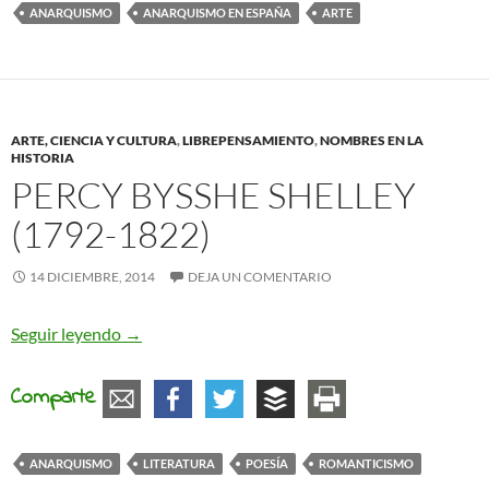
ANARQUISMO
ANARQUISMO EN ESPAÑA
ARTE
ARTE, CIENCIA Y CULTURA
,
LIBREPENSAMIENTO
,
NOMBRES EN LA
HISTORIA
PERCY BYSSHE SHELLEY
(1792-1822)
14 DICIEMBRE, 2014
DEJA UN COMENTARIO
Percy Bysshe Shelley (1792-1822)
Seguir leyendo
→
Comparte
ANARQUISMO
LITERATURA
POESÍA
ROMANTICISMO