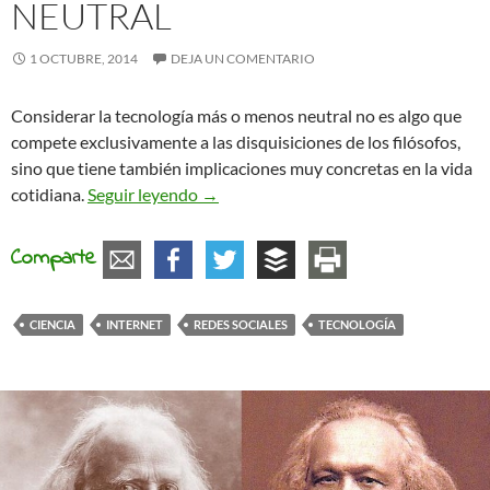
NEUTRAL
1 OCTUBRE, 2014
DEJA UN COMENTARIO
Considerar la tecnología más o menos neutral no es algo que
compete exclusivamente a las disquisiciones de los filósofos,
sino que tiene también implicaciones muy concretas en la vida
La tecnología nunca es neutral
cotidiana.
Seguir leyendo
→
Comparte
CIENCIA
INTERNET
REDES SOCIALES
TECNOLOGÍA