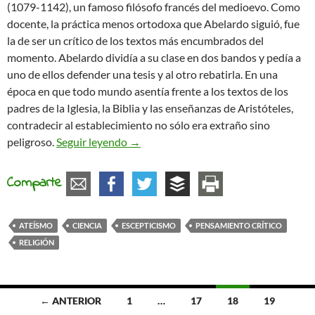
(1079-1142), un famoso filósofo francés del medioevo. Como
docente, la práctica menos ortodoxa que Abelardo siguió, fue
la de ser un crítico de los textos más encumbrados del
momento. Abelardo dividía a su clase en dos bandos y pedía a
uno de ellos defender una tesis y al otro rebatirla. En una
época en que todo mundo asentía frente a los textos de los
padres de la Iglesia, la Biblia y las enseñanzas de Aristóteles,
contradecir al establecimiento no sólo era extraño sino
Para las religiones organizadas la duda
peligroso.
Seguir leyendo
→
Comparte
ATEÍSMO
CIENCIA
ESCEPTICISMO
PENSAMIENTO CRÍTICO
RELIGIÓN
Ir
← ANTERIOR
1
…
17
18
19