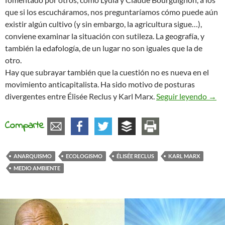
que si los escucháramos, nos preguntaríamos cómo puede aún
existir algún cultivo (y sin embargo, la agricultura sigue…),
conviene examinar la situación con sutileza. La geografía, y
también la edafología, de un lugar no son iguales que la de
otro.
Hay que subrayar también que la cuestión no es nueva en el
movimiento anticapitalista. Ha sido motivo de posturas
La de
divergentes entre Élisée Reclus y Karl Marx.
Seguir leyendo
→
Comparte
ANARQUISMO
ECOLOGISMO
ÉLISÉE RECLUS
KARL MARX
MEDIO AMBIENTE