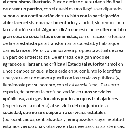
al comunismo libertario
. Puede decirse que
su decisión final
de crear un partido
, con el que él mismo llegó a ser diputado,
s
uponía una continuación de su visión con la participación
abierta en el sistema parlamentario
y, a priori, sin renunciar a
la revolución social.
Algunos dirán que esto no le diferenciaba
gran cosa de socialistas o comunistas
, con el fracaso reiterado
de la vía estatista para transformar la sociedad, y habrá que
darles la razón. Pero, volvamos a esa propuesta actual de crear
un partido antiestatista. De entrada, de algún modo
se
agradece el lanzar una crítica al Estado (al autoritarismo)
en
unos tiempos en que la izquierda en su conjunto lo identifica
una y otra vez de manera pueril con los servicios públicos (y,
llamémosle por su nombre, con el
asistencialismo
). Para otro
espacio, dejaremos la profundización en
unos servicios
«públicos», autogestionados por los propios trabajadores
(expertos en la materia)
al servicio del conjunto de la
sociedad, que no se equiparan a servicios estatales
(burocratizados, centralizados y jerarquizados, cuya ineptitud
estamos viendo una y otra vez en las diversas crisis sistémicas,