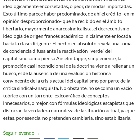
ideológicamente encorsetadas, o peor, de modas importadas.
Esto último parece haber predominado, de ahí el crédito -en mi
opinión desproporcionado- que ha recibido en el ámbito
libertario, mayormente anarcosindicalista, el decrecentismo,
ideología de origen francés académico inicialmente enfocada
hacia la clase dirigente. El hecho en absoluto revela una toma
de conciencia difusa ante la reactivación “verde” del
capitalismo como piensa Anselm Jappe; simplemente, la
promoción casi incondicional de la doctrina viene a rellenar un
hueco, el de la ausencia de una evaluación histórica
convincente de la crisis actual del capitalismo por parte de la
crítica sindical-anarquista. No obstante, no se colma un vacío
teórico con un torrente lexicográfico de conceptos
innecesarios, o mejor, con fórmulas ideológicas escapistas que
disfrazan la verdadera naturaleza de la situación actual, ya que
estas, por esencia, no pretenden cambiarla, sino estabilizarla.
De la ideología del decrecimiento en el medio libe
Seguir leyendo
→