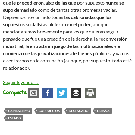
que le precedieron
, algo
de las que
por supuesto
nunca se
supo demasiado
como de tantas otras promesas vacías.
Dejaremos hoy un lado todas l
as cabronadas que los
supuestos socialistas hicieron en el poder
, aunque
mencionaremos brevemente para los que quieran seguir
pensado que fue una creación de la derecha, l
a reconversión
industrial, la entrada en juego de las multinacionales y el
comienzo de las privatizaciones de bienes públicos
, y vamos
a centrarnos en la corrupción (aunque, por supuesto, todo esté
relacionado).
¿Nuevos casos de corrupción? ¡Qué extraño!
Seguir leyendo
→
Comparte
CAPITALISMO
CORRUPCIÓN
DESTACADO
ESPAÑA
ESTADO