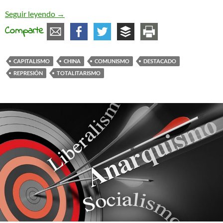
Hablemos de China
Seguir leyendo
→
Comparte
CAPITALISMO
CHINA
COMUNISMO
DESTACADO
REPRESIÓN
TOTALITARISMO