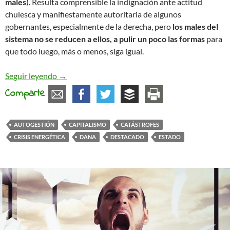
males
). Resulta comprensible la indignación ante actitud
chulesca y manifiestamente autoritaria de algunos
gobernantes, especialmente de la derecha, pero
los males del
sistema no se reducen a ellos, a pulir un poco las formas
para
que todo luego, más o menos, siga igual.
La gestión de las catástrofes y la posibilidad aut
Seguir leyendo
→
Comparte
AUTOGESTIÓN
CAPITALISMO
CATÁSTROFES
CRISIS ENERGÉTICA
DANA
DESTACADO
ESTADO