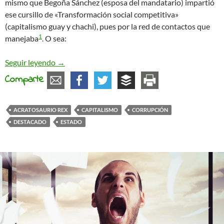
mismo que Begoña Sánchez (esposa del mandatario) impartió
ese cursillo de «Transformación social competitiva»
(capitalismo guay y chachi), pues por la red de contactos que
1
manejaba
. O sea:
Legalizar la corrupción para salvar al Gobierno Q
Seguir leyendo
→
Comparte
ACRATOSAURIO REX
CAPITALISMO
CORRUPCIÓN
DESTACADO
ESTADO