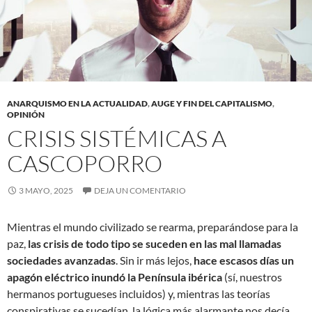
ANARQUISMO EN LA ACTUALIDAD
,
AUGE Y FIN DEL CAPITALISMO
,
OPINIÓN
CRISIS SISTÉMICAS A
CASCOPORRO
3 MAYO, 2025
DEJA UN COMENTARIO
Mientras el mundo civilizado se rearma, preparándose para la
paz,
las crisis de todo tipo se suceden en las mal llamadas
sociedades avanzadas
. Sin ir más lejos,
hace escasos días un
apagón eléctrico inundó la Península ibérica
(sí, nuestros
hermanos portugueses incluidos) y, mientras las teorías
conspirativas se sucedían, la lógica más alarmante nos decía