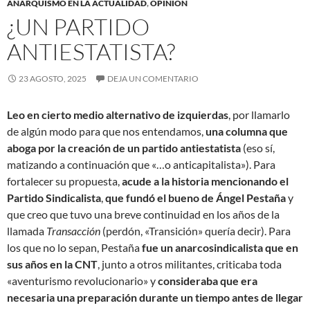
ANARQUISMO EN LA ACTUALIDAD
,
OPINIÓN
¿UN PARTIDO
ANTIESTATISTA?
23 AGOSTO, 2025
DEJA UN COMENTARIO
Leo en cierto medio alternativo de izquierdas
, por llamarlo
de algún modo para que nos entendamos,
una columna que
aboga por la creación de un partido antiestatista
(eso sí,
matizando a continuación que «…o anticapitalista»). Para
fortalecer su propuesta,
acude a la historia mencionando el
Partido Sindicalista
,
que fundó el bueno de Ángel Pestaña
y
que creo que tuvo una breve continuidad en los años de la
llamada
Transacción
(perdón, «Transición» quería decir). Para
los que no lo sepan, Pestaña
fue un anarcosindicalista que en
sus años en la CNT
, junto a otros militantes, criticaba toda
«aventurismo revolucionario» y
consideraba que era
necesaria una preparación durante un tiempo antes de llegar