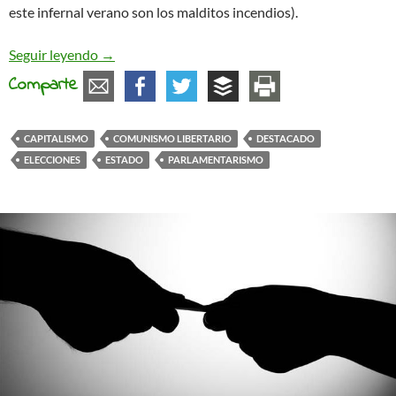
este infernal verano son los malditos incendios).
¿Un partido antiestatista?
Seguir leyendo
→
Comparte
CAPITALISMO
COMUNISMO LIBERTARIO
DESTACADO
ELECCIONES
ESTADO
PARLAMENTARISMO