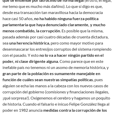
que se entiende por latrocinio de forma ilegal
(el otro, el legal,
me temo que es mucho más dañino). Lo que sí digo es que,
desde esa transacción tan maravillosa hacia la democracia
hace casi 50 años,
no ha habido ninguna fuerza política
parlamentaria que haya denunciado claramente, y mucho
menos combatido, la corrupción
. Es posible que la misma,
pasada además por casi cuatro décadas de cruenta dictadura,
sea
una herencia histórica
, pero como mayor motivo para
desenmascarar los entresijos corruptos del sistema rompiendo
con el pasado. Y esto
no lo va a hacer ningún partido en el
poder, ni clase dirigente alguna
. Como parece que en este
inefable país no tenemos ni un asomo de memoria histórica, y
gran parte de la población es sumamente manejable en
función de cuáles sean nuestras simpatías políticas
, pues
alguien se echa las manos a la cabeza con los nuevos casos de
corrupción del gobierno (comisiones y financiaciones ilegales,
¡qué sorpresa!). Oxigenemos el cerebro y hagamos un poquito
de historia. Cuando el falsario e inicuo Felipe González llega al
poder en 1982 anuncia
medidas contra la corrupción de los