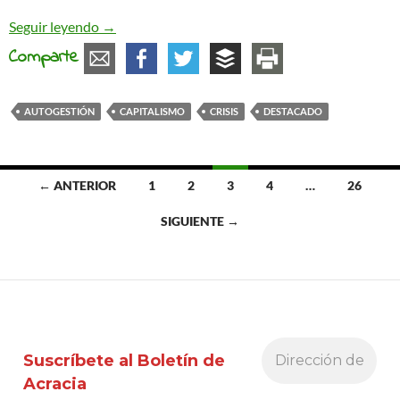
Crisis sistémicas a cascoporro
Seguir leyendo
→
Comparte
AUTOGESTIÓN
CAPITALISMO
CRISIS
DESTACADO
Ir
← ANTERIOR
1
2
3
4
…
26
a
SIGUIENTE →
las
entradas
Suscríbete al Boletín de
Acracia