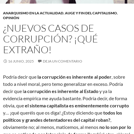
ANARQUISMO EN LA ACTUALIDAD
,
AUGE Y FIN DEL CAPITALISMO
,
OPINIÓN
¿NUEVOS CASOS DE
CORRUPCIÓN? ¡QUÉ
EXTRAÑO!
16 JUNIO, 2025
DEJA UN COMENTARIO
Podría decir que
la corrupción es inherente al poder
, sobre
todo a nivel moral, pero temo generalizar en exceso. Podría
decir que l
a corrupción es inherente al Estado
y ya la
evidencia empírica me ayuda bastante. Podría decir, de forma
obvia, que
el sistema capitalista es eminentemente corrupto
y… ¡qué queréis que os diga! ¿Estoy diciendo que
todos los
políticos y grandes detentadores del capital roban?
,
obviamente no; al menos, maticemos, al menos
no lo son por lo