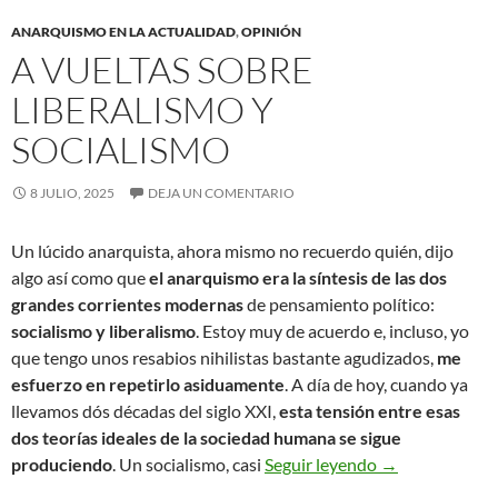
ANARQUISMO EN LA ACTUALIDAD
,
OPINIÓN
A VUELTAS SOBRE
LIBERALISMO Y
SOCIALISMO
8 JULIO, 2025
DEJA UN COMENTARIO
Un lúcido anarquista, ahora mismo no recuerdo quién, dijo
algo así como que
el anarquismo era la síntesis de las dos
grandes corrientes modernas
de pensamiento político:
socialismo y liberalismo
. Estoy muy de acuerdo e, incluso, yo
que tengo unos resabios nihilistas bastante agudizados,
me
esfuerzo en repetirlo asiduamente
. A día de hoy, cuando ya
llevamos dós décadas del siglo XXI,
esta tensión entre esas
dos teorías ideales de la sociedad humana se sigue
A vueltas sobre
produciendo
. Un socialismo, casi
Seguir leyendo
→