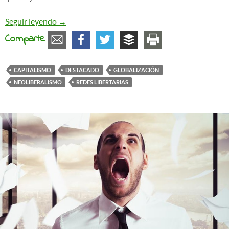
El «globo» de la globalización desde abajo
Seguir leyendo
→
Comparte
CAPITALISMO
DESTACADO
GLOBALIZACIÓN
NEOLIBERALISMO
REDES LIBERTARIAS