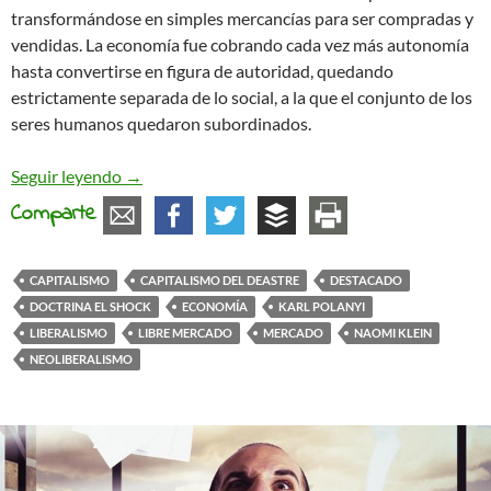
transformándose en simples mercancías para ser compradas y
vendidas. La economía fue cobrando cada vez más autonomía
hasta convertirse en figura de autoridad, quedando
estrictamente separada de lo social, a la que el conjunto de los
seres humanos quedaron subordinados.
A propósito de dos obras sobre el capitalismo
Seguir leyendo
→
Comparte
CAPITALISMO
CAPITALISMO DEL DEASTRE
DESTACADO
DOCTRINA EL SHOCK
ECONOMÍA
KARL POLANYI
LIBERALISMO
LIBRE MERCADO
MERCADO
NAOMI KLEIN
NEOLIBERALISMO