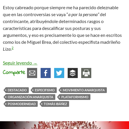
Estoy cabreado porque siempre me ha parecido deleznable
que en las controversias se vaya “
a por la persona”
del
contrincante, atribuyéndole determinados rasgos o
características para descalificar sus posturas y sus
argumentos, y eso es precisamente lo que se hace en escritos
como los de Miguel Brea, del colectivo especifista madrileño
2
Liza
.
Anarquismos en la encrucijada
Seguir leyendo
→
Comparte
DESTACADO
ESPECIFISMO
MOVIMIENTO ANARQUISTA
ORGANIZACIÓN ANARQUISTA
PLATAFORMISMO
POSMODERNIDAD
TOMÁS IBÁÑEZ