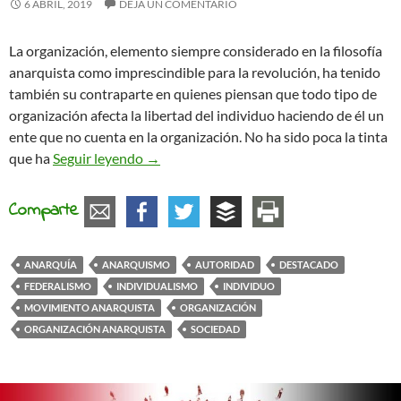
6 ABRIL, 2019
DEJA UN COMENTARIO
La organización, elemento siempre considerado en la filosofía
anarquista como imprescindible para la revolución, ha tenido
también su contraparte en quienes piensan que todo tipo de
organización afecta la libertad del individuo haciendo de él un
ente que no cuenta en la organización. No ha sido poca la tinta
Anarquismo: Organización vs. autoridad
que ha
Seguir leyendo
→
Comparte
ANARQUÍA
ANARQUISMO
AUTORIDAD
DESTACADO
FEDERALISMO
INDIVIDUALISMO
INDIVIDUO
MOVIMIENTO ANARQUISTA
ORGANIZACIÓN
ORGANIZACIÓN ANARQUISTA
SOCIEDAD