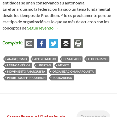
entidades se unen conservando su autonomía.
En el anarquismo la federación ha sido un tema fundamental
desde los tiempos de Proudhon. Y lo es precisamente porque
ese tipo de organización es lo que va más de acuerdo con los
El anarquismo y el federalismo
conceptos de
Seguir leyendo
→
Comparte
ANARQUISMO
APOYO MUTUO
DESTACADO
FEDERALISMO
LATINOAMÉRICA
LIBERTAD
MÉXICO
MOVIMIENTO ANARQUISTA
ORGANIZACIÓN ANARQUISTA
PIERRE-JOSEPH PROUDHON
SOLIDARIDAD