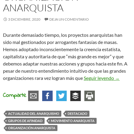
ANARQUISTA
3 DICIEMBRE, 2020
DEJA UN COMENTARIO
Durante demasiado tiempo, los proyectos anarquistas han
sido mal gestionados por arrogantes fantasías de masas.
Hemos adoptado inconscientemente la creencia estatista,
capitalista y autoritaria de que “más grande es mejor” y que
debemos adaptar nuestras acciones y grupos hacia este fin. A
pesar de nuestro entendimiento intuitivo de que las grandes
El fin de
organizaciones rara vez logran más que
Seguir leyendo
→
Comparte
ACTUALIDAD DEL ANARQUISMO
DESTACADO
GRUPOS DE AFINIDAD
MOVIMIENTO ANARQUISTA
ORGANIZACIÓN ANARQUISTA