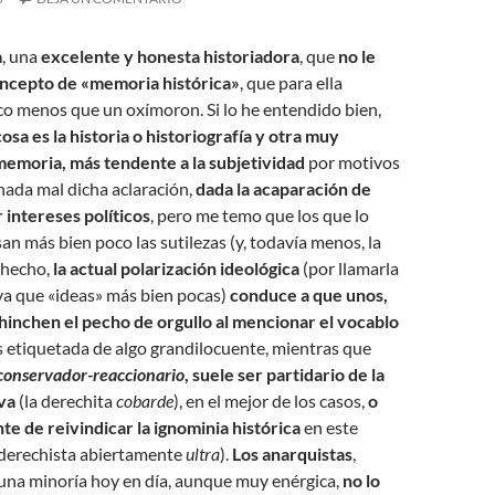
a
, una
excelente y honesta historiadora
, que
no le
oncepto de «memoria histórica»
, que para ella
co menos que un oxímoron. Si lo he entendido bien,
osa es la historia o historiografía y otra muy
 memoria, más tendente a la subjetividad
por motivos
nada mal dicha aclaración,
dada la acaparación de
 intereses políticos
, pero me temo que los que lo
san más bien poco las sutilezas (y, todavía menos, la
 hecho,
la actual polarización ideológica
(por llamarla
ya que «ideas» más bien pocas)
conduce a que unos,
hinchen el pecho de orgullo al mencionar el vocablo
s etiquetada de algo grandilocuente, mientras que
conservador-reaccionario
, suele ser partidario de la
va
(la derechita
cobarde
), en el mejor de los casos,
o
e de reivindicar la ignominia histórica
en este
a derechista abiertamente
ultra
).
Los anarquistas
,
na minoría hoy en día, aunque muy enérgica,
no lo