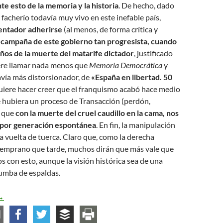
te esto de la memoria y la historia
. De hecho, dado
 facherío todavía muy vivo en este inefable país,
tentador adherirse
(al menos, de forma crítica y
a campaña de este gobierno tan progresista, cuando
ños de la muerte del matarife dictador
, justificado
iere llamar nada menos que
Memoria Democrática
y
avía más distorsionador, de
«España en libertad. 50
quiere hacer creer que el franquismo acabó hace medio
e hubiera un proceso de Transacción (perdón,
o que
con la muerte del cruel caudillo en la cama, nos
ad por generación espontánea
. En fin, la manipulación
a vuelta de tuerca. Claro que, como la derecha
emprano que tarde, muchos dirán que más vale que
con esto, aunque la visión histórica sea de una
tumba de espaldas.
 vueltas con la memoria (y con la historia)
→