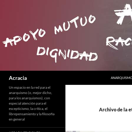
SALTAR AL C
Buscar
Acracia
ANARQUISMO 
Un espacio en la red para el
anarquismo (o, mejor dicho,
para los anarquismos), con
especial atención para el
escepticismo, la crítica, el
Archivo de la 
librepensamiento y la filosofía
en general