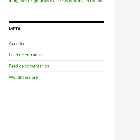
indígenas originarias y la crisis política en Bolivia
META
Acceder
Feed de entradas
Feed de comentarios
WordPress.org