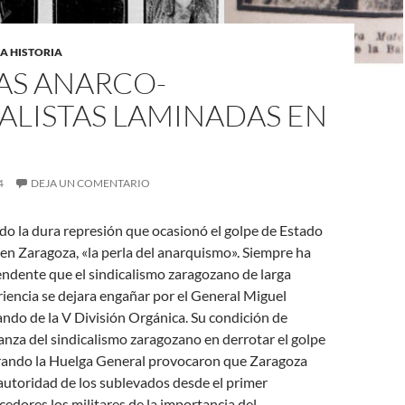
A HISTORIA
AS ANARCO-
ALISTAS LAMINADAS EN
4
DEJA UN COMENTARIO
do la dura represión que ocasionó el golpe de Estado
 en Zaragoza, «la perla del anarquismo». Siempre ha
ndente que el sindicalismo zaragozano de larga
riencia se dejara engañar por el General Miguel
ndo de la V División Orgánica. Su condición de
anza del sindicalismo zaragozano en derrotar el golpe
rando la Huelga General provocaron que Zaragoza
autoridad de los sublevados desde el primer
dores los militares de la importancia del