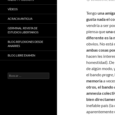
VÍDEOS
Tengo
una amig
gusta nada el c
ACRACIA ANTIGUA
vendría a ser po
GERMINAL. REVISTA DE
piensa que
una c
ESTUDIOS LIBERTARIOS
diferente es la
BLOG REFLEXIONES DESDE
obvios. No está 
ANARRES
ambas cosas por
BLOG LIBRE EXAMEN
hacen les intere
honestidad). De
de algún modo, 
el bando
progre
,
Buscar:
memoria
a vece
otros, el bando
amnesia colecti
bien directament
inefable país (l
aparentemente u