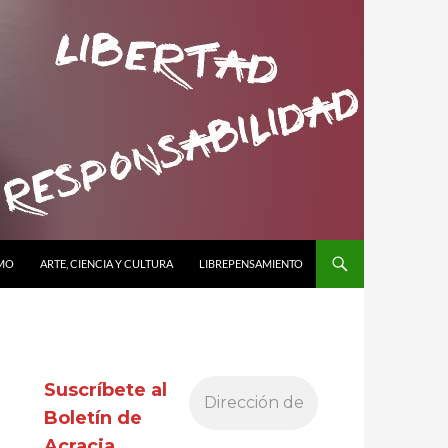
SMO
ARTE, CIENCIA Y CULTURA
LIBREPENSAMIENTO
Suscríbete al
Boletín de
Acracia