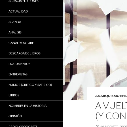
ACRACIA EDICIONES
ACTUALIDAD
AGENDA
ANÁLISIS
CANAL YOUTUBE
DESCARGA DE LIBROS
DOCUMENTOS
ENTREVISTAS
HUMOR (CRÍTICO Y SATÍRICO)
LIBROS
ANARQUISMO EN 
A VUE
NOMBRES EN LA HISTORIA
(Y CON
OPINIÓN
16 AGOSTO, 202
RADIO Y PODCASTS