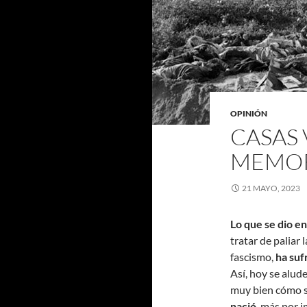
OPINIÓN
CASAS 
MEMO
21 MAYO, 2023
Lo que se dio e
tratar de paliar 
fascismo,
ha suf
Así, hoy se alu
muy bien cómo s
nació
, más por i