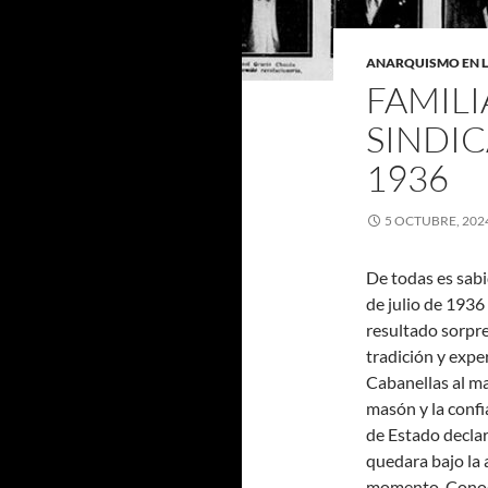
ANARQUISMO EN L
FAMILI
SINDIC
1936
5 OCTUBRE, 202
De todas es sabi
de julio de 1936
resultado sorpre
tradición y expe
Cabanellas al ma
masón y la confi
de Estado decla
quedara bajo la 
momento. Conoce