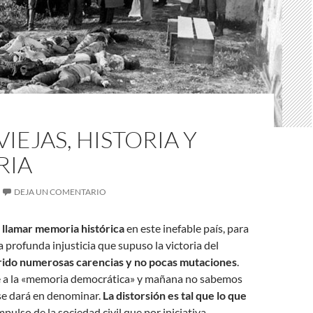
VIEJAS, HISTORIA Y
RIA
DEJA UN COMENTARIO
n llamar memoria histórica
en este inefable país, para
la profunda injusticia que supuso la victoria del
rido numerosas carencias y no pocas mutaciones
.
de a la «memoria democrática» y mañana no sabemos
e dará en denominar.
La distorsión es tal que lo que
mpulso de la sociedad civil que por iniciativa