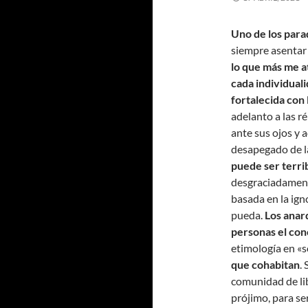
Uno de los para
siempre asentar
lo que más me at
cada individual
fortalecida con
adelanto a las r
ante sus ojos y 
desapegado de l
puede ser terr
desgraciadament
basada en la igno
pueda.
Los anar
personas el con
etimología en «s
que cohabitan
.
comunidad de lib
prójimo, para ser