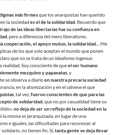
digmas más firmes
que los anarquistas han querido
 en la sociedad
es el de la solidaridad
. Recuerdo que
rajo de las ideas libertarias fue su confianza en
idad
, pero a diferencia del mero liberalismo,
 la cooperación, el apoyo mutuo, la solidaridad…
Me
éplicas de los que solo aceptan el mundo que ponen
aclaro que no se trata de un idealismo ingenuo
a realidad. Soy consciente de que
el ser humano
iblemente mezquino y papanatas
, y
e se observa a diario
en nuestra precaria sociedad
rancia, en la atomización y en el sálvese el que
quistas
, tal vez,
fueron conscientes de que para las
cepto de solidaridad
, que no por casualidad tiene su
ólido»,
no deja de ser un reflejo de la sociedad en la
 Si la misma es jerarquizada, en lugar de una
res e iguales, las dificultades para reconocer al
 solidario, no tienen fin. Sí,
tanta gente se deja llevar