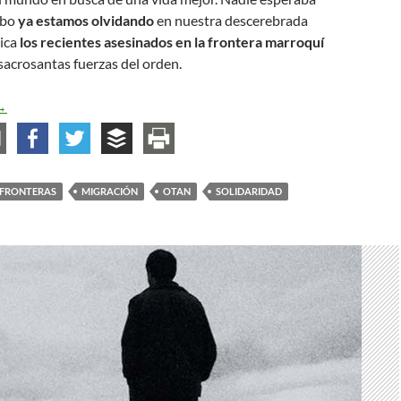
cabo
ya estamos olvidando
en nuestra descerebrada
ica
los recientes asesinados en la frontera marroquí
 sacrosantas fuerzas del orden.
lujos migratorios
→
FRONTERAS
MIGRACIÓN
OTAN
SOLIDARIDAD