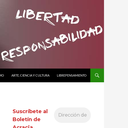
SMO
ARTE, CIENCIA Y CULTURA
LIBREPENSAMIENTO
Suscríbete al
Boletín de
Acracia