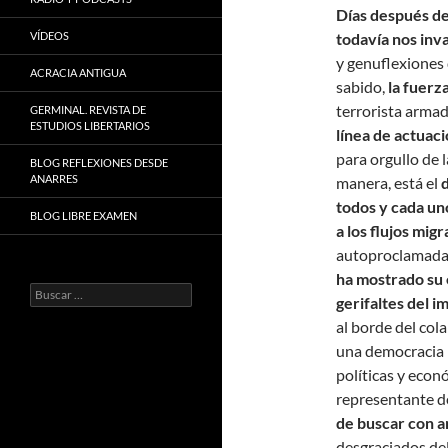
Días después d
VÍDEOS
todavía nos inv
y genuflexiones 
ACRACIA ANTIGUA
sabido,
la fuerza
terrorista armad
GERMINAL. REVISTA DE
ESTUDIOS LIBERTARIOS
línea de actuac
para orgullo de 
BLOG REFLEXIONES DESDE
ANARRES
manera, está el
d
todos y cada un
BLOG LIBRE EXAMEN
a los flujos migr
autoproclamada c
ha mostrado su 
Buscar:
gerifaltes del i
al borde del col
una democracia r
políticas y econ
representante de
de buscar con 
desgraciados de