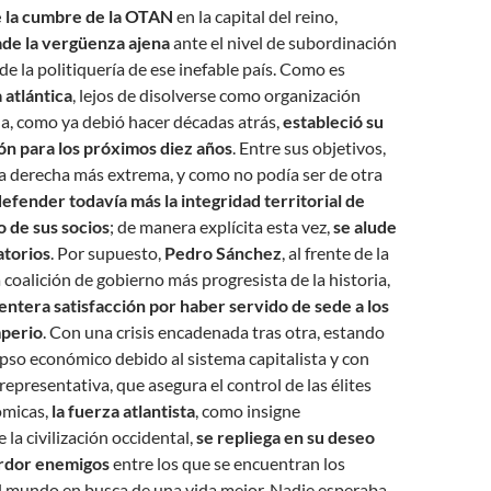
e la cumbre de la OTAN
en la capital del reino,
ade la vergüenza ajena
ante el nivel de subordinación
de la politiquería de ese inefable país. Como es
 atlántica
, lejos de disolverse como organización
a, como ya debió hacer décadas atrás,
estableció su
ión para los próximos diez años
. Entre sus objetivos,
la derecha más extrema, y como no podía ser de otra
efender todavía más la integridad territorial de
o de sus socios
; de manera explícita esta vez,
se alude
atorios
. Por supuesto,
Pedro Sánchez
, al frente de la
oalición de gobierno más progresista de la historia,
entera satisfacción por haber servido de sede a los
mperio
. Con una crisis encadenada tras otra, estando
apso económico debido al sistema capitalista y con
epresentativa, que asegura el control de las élites
ómicas,
la fuerza atlantista
, como insigne
 la civilización occidental,
se repliega en su deseo
ardor enemigos
entre los que se encuentran los
l mundo en busca de una vida mejor. Nadie esperaba