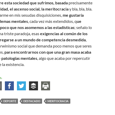
re esta sociedad que sufrimos, basada
precisamente
idad, el ascenso social, la meritocracia
y bla, bla, bla.
arme en mis sesudas disquisiciones,
me gustaría
blemas mentales
, cada vez más extendidos, q
ue
poco que nos asomemos a las estadísticas
; señalo lo
a triste paradoja, esas
exigencias al común de los
tregarse a un mundo de competencia desmedida
,
arwinismo social que demanda poco menos que seres
es,
para encontrarnos con que una gran masa acaba
e patologías mentales
, algo que acaba por repercutir
 la existencia.
Espíritu de sacrificio?
→
DEPORTE
DESTACADO
MERITOCRACIA