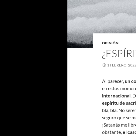
OPINIÓN
¿ESPÍR
1 FEBRERO, 202
Al parecer,
un co
en estos momen
internacional
. 
espíritu de sacr
bla, bla. No seré
seguro que se m
¡Satanás me libr
obstante,
el cas