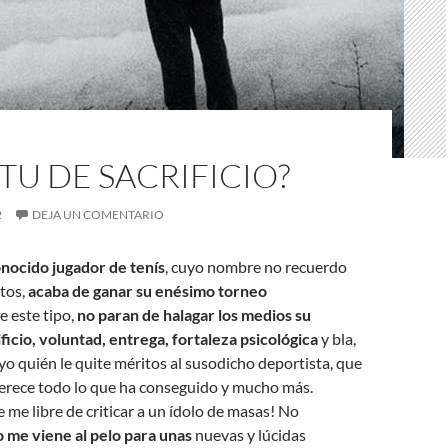
ITU DE SACRIFICIO?
2
DEJA UN COMENTARIO
nocido jugador de tenís
, cuyo nombre no recuerdo
tos,
acaba de ganar su enésimo torneo
De este tipo,
no paran de halagar los medios su
ificio, voluntad, entrega, fortaleza psicológica
y bla,
 yo quién le quite méritos al susodicho deportista, que
erece todo lo que ha conseguido y mucho más.
e me libre de criticar a un ídolo de masas! No
o me viene al pelo para unas
nuevas y lúcidas