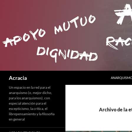
SALTAR AL C
Buscar
Acracia
ANARQUISMO 
Un espacio en la red para el
anarquismo (o, mejor dicho,
para los anarquismos), con
especial atención para el
escepticismo, la crítica, el
Archivo de la e
librepensamiento y la filosofía
en general