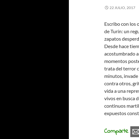
22 JULIO, 2017
Escribo con los 
de Turín: un reg
zapatos desperdi
Desde hace tiem
acostumbrado a l
momentos poster
trata del terror
minutos, invade 
contra otros, gr
vida a una repre
vivos en busca d
continuos martil
expuestos cons
Comparte