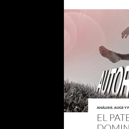
ANÁLISIS
,
AUGE Y 
EL PA
DOMIN