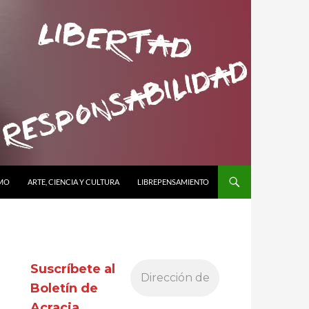
SMO
ARTE, CIENCIA Y CULTURA
LIBREPENSAMIENTO
Suscríbete al
Boletín de
Acracia