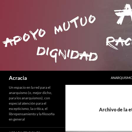
SALTAR AL C
Buscar
Acracia
ANARQUISMO 
Un espacio en la red para el
anarquismo (o, mejor dicho,
para los anarquismos), con
especial atención para el
escepticismo, la crítica, el
Archivo de la e
librepensamiento y la filosofía
en general