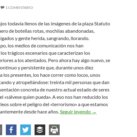
1 COMENTARIO
ojos todavía llenos de las imágenes de la plaza Statuto
uero de botellas rotas, mochilas abandonadas,
gados y gente herida, sangrando, llorando.
po, los medios de comunicación nos han
os trágicos escenarios que caracterizan los
iores a los atentados. Pero ahora hay algo nuevo, se
 continuo y persistente que, durante unos diez
a los presentes, los hace correr como locos, unos
itando y atropellándose: treinta mil personas que dan
sentación concreta de nuestro actual estado de seres
el «sálvese quien pueda». A eso nos han reducido los
leos sobre el peligro del «terrorismo» a que estamos
Una brújula en el cao
tantemente desde hace años.
Seguir leyendo
→