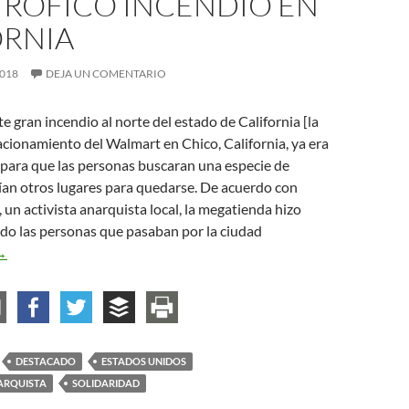
TRÓFICO INCENDIO EN
ORNIA
2018
DEJA UN COMENTARIO
e gran incendio al norte del estado de California [la
acionamiento del Walmart en Chico, California, ya era
 para que las personas buscaran una especie de
nían otros lugares para quedarse. De acuerdo con
 un activista anarquista local, la megatienda hizo
do las personas que pasaban por la ciudad
yuda mutua y solidaridad: La respuesta anarquista ante el catastró
→
DESTACADO
ESTADOS UNIDOS
ARQUISTA
SOLIDARIDAD