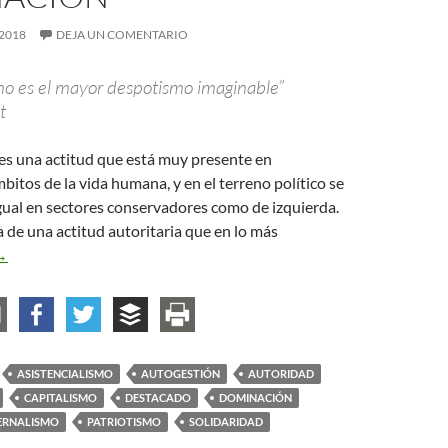
2018
DEJA UN COMENTARIO
mo es el mayor despotismo imaginable”
t
es una actitud que está muy presente en
itos de la vida humana, y en el terreno político se
gual en sectores conservadores como de izquierda.
ta de una actitud autoritaria que en lo más
l paternalismo como dominación
→
ASISTENCIALISMO
AUTOGESTIÓN
AUTORIDAD
CAPITALISMO
DESTACADO
DOMINACIÓN
ERNALISMO
PATRIOTISMO
SOLIDARIDAD