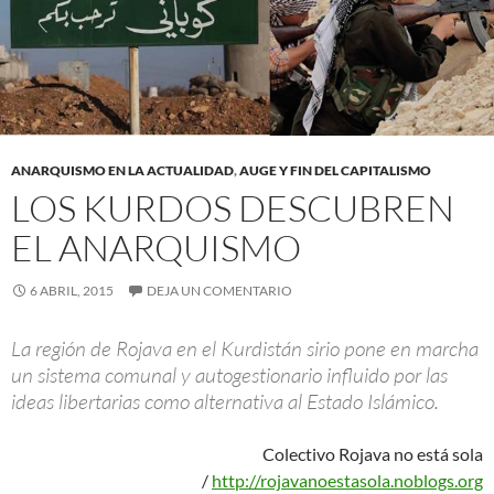
ANARQUISMO EN LA ACTUALIDAD
,
AUGE Y FIN DEL CAPITALISMO
LOS KURDOS DESCUBREN
EL ANARQUISMO
6 ABRIL, 2015
DEJA UN COMENTARIO
La región de Rojava en el Kurdistán sirio pone en marcha
un sistema comunal y autogestionario influido por las
ideas libertarias como alternativa al Estado Islámico.
Colectivo Rojava no está sola
/
http://rojavanoestasola.noblogs.org