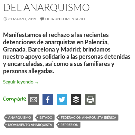
DEL ANARQUISMO
31 MARZO, 2015
DEJA UN COMENTARIO
Manifestamos el rechazo a las recientes
detenciones de anarquistas en Palencia,
Granada, Barcelona y Madrid; brindamos
nuestro apoyo solidario a las personas detenidas
y encarceladas, así como a sus familiares y
personas allegadas.
La FAI ante la nueva represión del anarquismo
Seguir leyendo
→
Comparte
ANARQUISMO
ESTADO
FEDERACIÓN ANARQUISTA IBÉRICA
MOVIMIENTO ANARQUISTA
REPRESIÓN