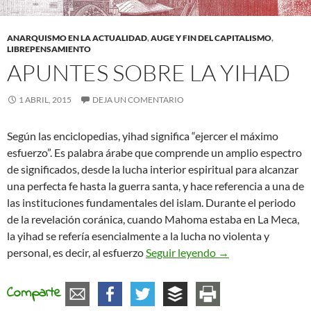
ANARQUISMO EN LA ACTUALIDAD
,
AUGE Y FIN DEL CAPITALISMO
,
LIBREPENSAMIENTO
APUNTES SOBRE LA YIHAD
1 ABRIL, 2015
DEJA UN COMENTARIO
Según las enciclopedias, yihad significa “ejercer el máximo
esfuerzo”. Es palabra árabe que comprende un amplio espectro
de significados, desde la lucha interior espiritual para alcanzar
una perfecta fe hasta la guerra santa, y hace referencia a una de
las instituciones fundamentales del islam. Durante el periodo
de la revelación coránica, cuando Mahoma estaba en La Meca,
la yihad se refería esencialmente a la lucha no violenta y
Apuntes sobre la y
personal, es decir, al esfuerzo
Seguir leyendo
→
Comparte