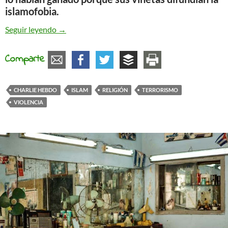
islamofobia.
Estrategias rituales
Seguir leyendo
→
Comparte
CHARLIE HEBDO
ISLAM
RELIGIÓN
TERRORISMO
VIOLENCIA