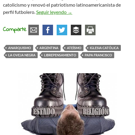
catolicismo y renovó el patriotismo latinoamericanista de
Desde Argentina, al Papa Bergogl
perfil futbolero.
Seguir leyendo
→
Comparte
ANARQUISMO
ARGENTINA
ATEÍSMO
IGLESIA CATÓLICA
LA OVEJA NEGRA
LIBREPENSAMIENTO
PAPA FRANCISCO