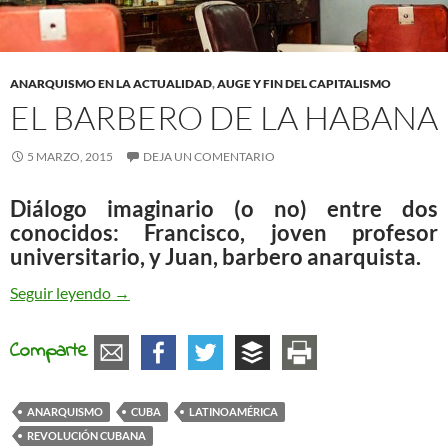
ANARQUISMO EN LA ACTUALIDAD
,
AUGE Y FIN DEL CAPITALISMO
EL BARBERO DE LA HABANA
5 MARZO, 2015
DEJA UN COMENTARIO
Diálogo imaginario (o no) entre dos
conocidos: Francisco, joven profesor
universitario, y Juan, barbero anarquista.
El barbero de La Habana
Seguir leyendo
→
Comparte
ANARQUISMO
CUBA
LATINOAMÉRICA
REVOLUCIÓN CUBANA