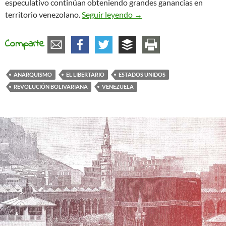
especulativo continúan obteniendo grandes ganancias en
“Crisis” USA-Venezuela: Ent
territorio venezolano.
Seguir leyendo
→
Comparte
ANARQUISMO
EL LIBERTARIO
ESTADOS UNIDOS
REVOLUCIÓN BOLIVARIANA
VENEZUELA