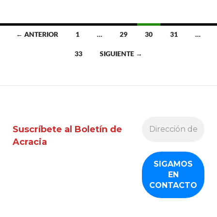
Ir
← ANTERIOR
1
…
29
30
31
…
a
33
SIGUIENTE →
las
entradas
Suscríbete al Boletín de
Acracia