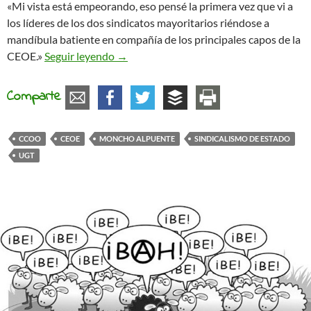
«Mi vista está empeorando, eso pensé la primera vez que vi a
los líderes de los dos sindicatos mayoritarios riéndose a
mandíbula batiente en compañía de los principales capos de la
Los sindicatos del crimen
CEOE.»
Seguir leyendo
→
Comparte
CCOO
CEOE
MONCHO ALPUENTE
SINDICALISMO DE ESTADO
UGT