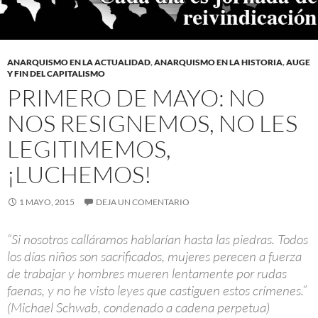
ANARQUISMO EN LA ACTUALIDAD
,
ANARQUISMO EN LA HISTORIA
,
AUGE
Y FIN DEL CAPITALISMO
PRIMERO DE MAYO: NO
NOS RESIGNEMOS, NO LES
LEGITIMEMOS,
¡LUCHEMOS!
1 MAYO, 2015
DEJA UN COMENTARIO
“Si nosotros calláramos hablarían hasta las piedras. Todos
los días niños son sacrificados, mujeres perecen a fuerza
de trabajar y hombres mueren lentamente por rudas
faenas, y no he visto leyes que castiguen estos crímenes.”
(Michael Schwab, condenado a cadena perpetua)