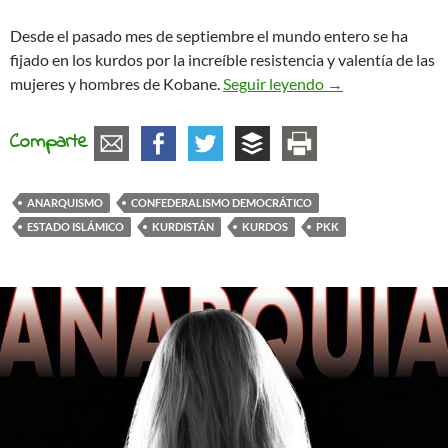
Desde el pasado mes de septiembre el mundo entero se ha
fijado en los kurdos por la increíble resistencia y valentía de las
Los kurdos descu
mujeres y hombres de Kobane.
Seguir leyendo
→
Comparte
ANARQUISMO
CONFEDERALISMO DEMOCRÁTICO
ESTADO ISLÁMICO
KURDISTÁN
KURDOS
PKK