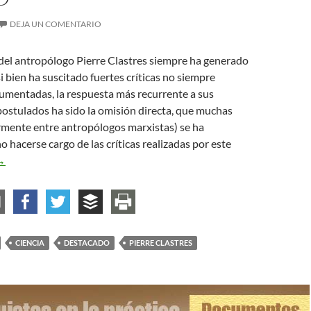
DEJA UN COMENTARIO
del antropólogo Pierre Clastres siempre ha generado
si bien ha suscitado fuertes críticas no siempre
umentadas, la respuesta más recurrente a sus
ostulados ha sido la omisión directa, que muchas
rmente entre antropólogos marxistas) se ha
o hacerse cargo de las críticas realizadas por este
ierre Clastres y las sociedades contra el Estado
→
CIENCIA
DESTACADO
PIERRE CLASTRES