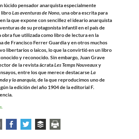
n lúcido pensador anarquista especialmente
 libro
Las aventuras de Nono
, una obra escrita para
en la que expone con sencillez el ideario anarquista
aventuras de su protagonista infantil en el país de
obra fue utilizada como libro de lectura en la
a de Francisco Ferrer Guardia y en otros muchos
o libertarios o laicos, lo que la convirtió en un libro
onocido y reconocido. Sin embargo, Juan Grave
ctor de la revista ácrata
Les Temps Nouveaux
y
ensayos, entre los que merece destacarse
La
nda y la anarquía
, de la que reproducimos uno de
egún la edición del año 1904 de la editorial F.
encia.
as ideas anarquistas en la práctica
→