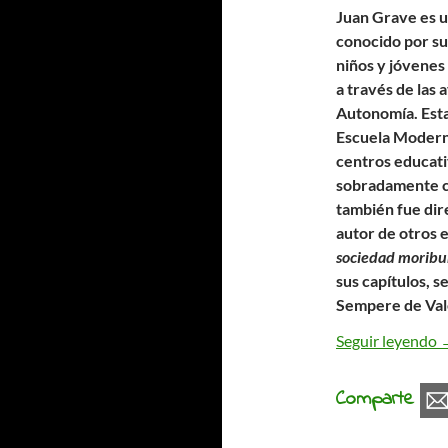
Juan Grave es u
conocido por su
niños y jóvenes 
a través de las 
Autonomía. Esta 
Escuela Modern
centros educativ
sobradamente c
también fue dire
autor de otros 
sociedad moribu
sus capítulos, s
Sempere de Val
L
Seguir leyendo
Comparte