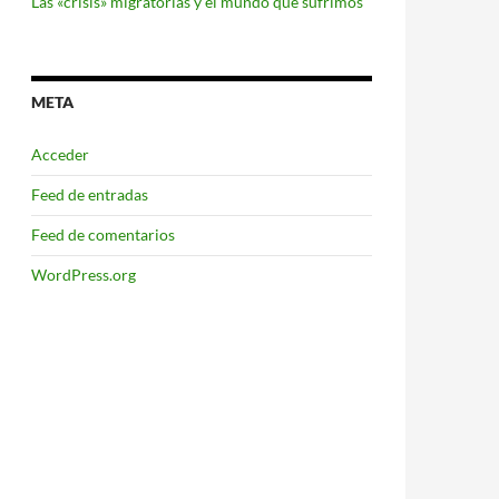
Las «crisis» migratorias y el mundo que sufrimos
META
Acceder
Feed de entradas
Feed de comentarios
WordPress.org