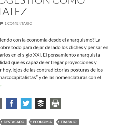
IATEZ
1 COMENTARIO
tiendo con la economía desde el anarquismo? La
sobre todo para dejar de lado los clichés y pensar en
tarios en el siglo XXI. El pensamiento anarquista
lidad que es capaz de entregar proyecciones y
 hoy, lejos de las contradictorias posturas de los
arcocapitalistas” y de las nomenclaturas con el
a autogestión como inmediatez
→
DESTACADO
ECONOMÍA
TRABAJO