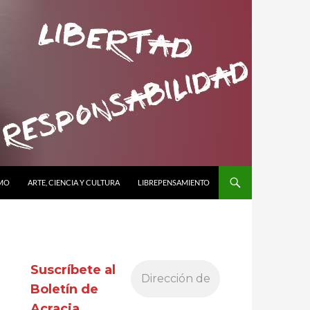
SMO
ARTE, CIENCIA Y CULTURA
LIBREPENSAMIENTO
Suscríbete al
Boletín de
Acracia