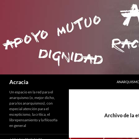
SALTAR AL C
Buscar
Acracia
ANARQUISMO 
Un espacio en la red para el
anarquismo (o, mejor dicho,
para los anarquismos), con
especial atención para el
escepticismo, la crítica, el
Archivo de la e
librepensamiento y la filosofía
en general