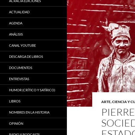
ACRACIA EDICIONES
ACTUALIDAD
AGENDA
ANÁLISIS
CANAL YOUTUBE
DESCARGA DE LIBROS
DOCUMENTOS
ENTREVISTAS
HUMOR (CRÍTICO Y SATÍRICO)
LIBROS
ARTE, CIENCIA Y 
PIERRE
NOMBRES EN LA HISTORIA
SOCIE
OPINIÓN
ESTAD
RADIO Y PODCASTS