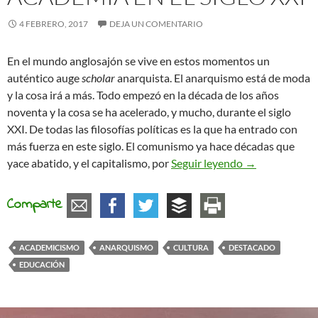
4 FEBRERO, 2017
DEJA UN COMENTARIO
En el mundo anglosajón se vive en estos momentos un
auténtico auge
scholar
anarquista. El anarquismo está de moda
y la cosa irá a más. Todo empezó en la década de los años
noventa y la cosa se ha acelerado, y mucho, durante el siglo
XXI. De todas las filosofías políticas es la que ha entrado con
más fuerza en este siglo. El comunismo ya hace décadas que
Sobre anarquis
yace abatido, y el capitalismo, por
Seguir leyendo
→
Comparte
ACADEMICISMO
ANARQUISMO
CULTURA
DESTACADO
EDUCACIÓN