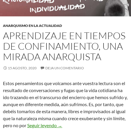
ANARQUISMO EN LA ACTUALIDAD
APRENDIZAJE EN TIEMPOS
DE CONFINAMIENTO, UNA
MIRADA ANARQUISTA
15 AGOSTO, 2020
DEJA UN COMENTARIO
Estos pensamientos que volcamos ante vuestra lectura son el
resultado de conversaciones y fugas que la vida cotidiana ha
ido trazando en el transcurso del encierro que hemos sufrido y,
aunque en diferente medida, aún sufrimos. Es, por tanto, que
debéis tomarlos de esta manera, libres e improvisados al igual
que la naturaleza misma cuando crece exuberante y sin límite,
Aprendizaje en tiempos de confinami
pero no por
Seguir leyendo
→