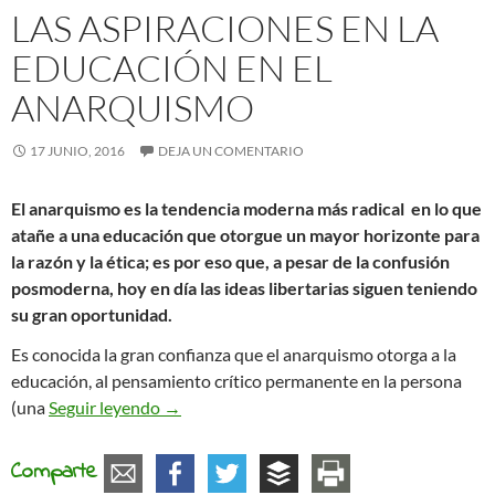
LAS ASPIRACIONES EN LA
EDUCACIÓN EN EL
ANARQUISMO
17 JUNIO, 2016
DEJA UN COMENTARIO
El anarquismo es la tendencia moderna más radical en lo que
atañe a una educación que otorgue un mayor horizonte para
la razón y la ética; es por eso que, a pesar de la confusión
posmoderna, hoy en día las ideas libertarias siguen teniendo
su gran oportunidad.
Es conocida la gran confianza que el anarquismo otorga a la
educación, al pensamiento crítico permanente en la persona
Las aspiraciones en la educación en el anar
(una
Seguir leyendo
→
Comparte