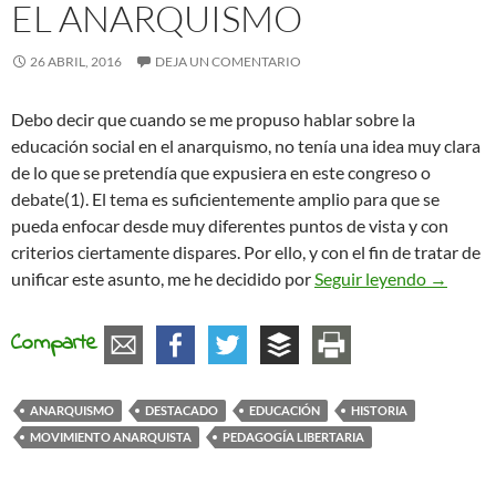
EL ANARQUISMO
26 ABRIL, 2016
DEJA UN COMENTARIO
Debo decir que cuando se me propuso hablar sobre la
educación social en el anarquismo, no tenía una idea muy clara
de lo que se pretendía que expusiera en este congreso o
debate(1). El tema es suficientemente amplio para que se
pueda enfocar desde muy diferentes puntos de vista y con
criterios ciertamente dispares. Por ello, y con el fin de tratar de
La educa
unificar este asunto, me he decidido por
Seguir leyendo
→
Comparte
ANARQUISMO
DESTACADO
EDUCACIÓN
HISTORIA
MOVIMIENTO ANARQUISTA
PEDAGOGÍA LIBERTARIA