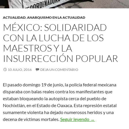
ACTUALIDAD
,
ANARQUISMO EN LA ACTUALIDAD
MÉXICO: SOLIDARIDAD
CON LA LUCHA DE LOS
MAESTROS Y LA
INSURRECCIÓN POPULAR
10 JULIO, 2016
DEJA UN COMENTARIO
El pasado domingo 19 de junio, la policía federal mexicana
disparaba con balas reales contra los manifestantes que
estaban bloqueando la autopista cerca del pueblo de
Nochixtlán, en el Estado de Oaxaca. Esta represión estatal
sumamente violenta ha dejado numerosos heridos y una
México: Solidaridad 
decena de víctimas mortales.
Seguir leyendo
→