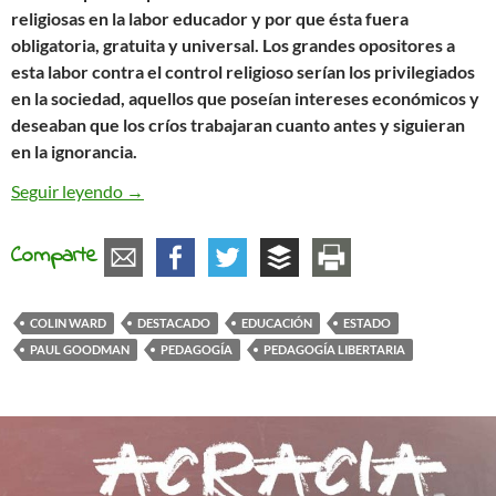
religiosas en la labor educador y por que ésta fuera
obligatoria, gratuita y universal. Los grandes opositores a
esta labor contra el control religioso serían los privilegiados
en la sociedad, aquellos que poseían intereses económicos y
deseaban que los críos trabajaran cuanto antes y siguieran
en la ignorancia.
El Estado y la educación
Seguir leyendo
→
Comparte
COLIN WARD
DESTACADO
EDUCACIÓN
ESTADO
PAUL GOODMAN
PEDAGOGÍA
PEDAGOGÍA LIBERTARIA