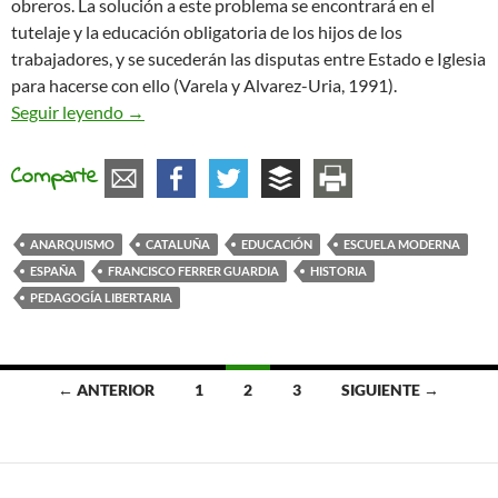
obreros. La solución a este problema se encontrará en el
tutelaje y la educación obligatoria de los hijos de los
trabajadores, y se sucederán las disputas entre Estado e Iglesia
para hacerse con ello (Varela y Alvarez-Uria, 1991).
La Escuela Moderna y la renovación pedagógica 
Seguir leyendo
→
Comparte
ANARQUISMO
CATALUÑA
EDUCACIÓN
ESCUELA MODERNA
ESPAÑA
FRANCISCO FERRER GUARDIA
HISTORIA
PEDAGOGÍA LIBERTARIA
Ir
← ANTERIOR
1
2
3
SIGUIENTE →
a
las