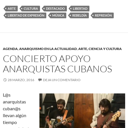
ARTE
CULTURA
DESTACADO
LIBERTAD
LIBERTAD DE EXPRESIÓN
MÚSICA
REBELDÍA
REPRESIÓN
AGENDA
,
ANARQUISMO EN LA ACTUALIDAD
,
ARTE, CIENCIA Y CULTURA
CONCIERTO APOYO
ANARQUISTAS CUBANOS
28 MARZO, 2016
DEJA UN COMENTARIO
L@s
anarquistas
cuban@s
llevan algún
tiempo