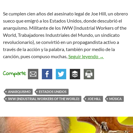
Se cumplen cien años del asesinato legal de Joe Hill, un obrero
sueco que emigró a los Estados Unidos, donde descubrió el
anarquismo. Militante de los IWW (Industrial Workers of the
World, Trabajadores Industriales del Mundo, un sindicato
revolucionario), se convirtió en un propagandista activo a
través de la acción y la palabra, también por medio de la
No me lloréis, ¡o
canción, pues compuso muchas,
Seguir leyendo
→
Comparte
ANARQUISMO
ESTADOS UNIDOS
IWW (INDUSTRIAL WORKERS OF THE WORLD)
JOE HILL
MÚSICA