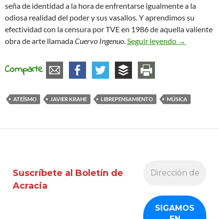
seña de identidad a la hora de enfrentarse igualmente a la
odiosa realidad del poder y sus vasallos. Y aprendimos su
efectividad con la censura por TVE en 1986 de aquella valiente
Muere un ju
obra de arte llamada
Cuervo Ingenuo
.
Seguir leyendo
→
Comparte
ATEÍSMO
JAVIER KRAHE
LIBREPENSAMIENTO
MÚSICA
Suscríbete al Boletín de
Acracia