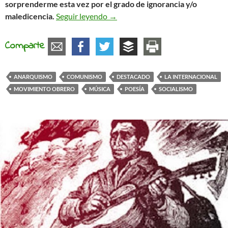
sorprenderme esta vez por el grado de ignorancia y/o
El himno de La Internacional y el es
maledicencia.
Seguir leyendo
→
Comparte
ANARQUISMO
COMUNISMO
DESTACADO
LA INTERNACIONAL
MOVIMIENTO OBRERO
MÚSICA
POESÍA
SOCIALISMO