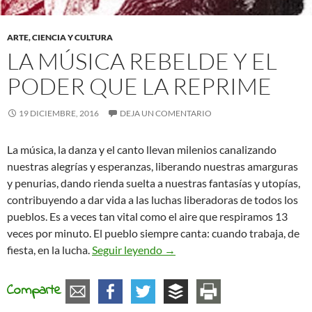
ARTE, CIENCIA Y CULTURA
LA MÚSICA REBELDE Y EL
PODER QUE LA REPRIME
19 DICIEMBRE, 2016
DEJA UN COMENTARIO
La música, la danza y el canto llevan milenios canalizando
nuestras alegrías y esperanzas, liberando nuestras amarguras
y penurias, dando rienda suelta a nuestras fantasías y utopías,
contribuyendo a dar vida a las luchas liberadoras de todos los
pueblos. Es a veces tan vital como el aire que respiramos 13
veces por minuto. El pueblo siempre canta: cuando trabaja, de
La música rebelde y el poder qu
fiesta, en la lucha.
Seguir leyendo
→
Comparte