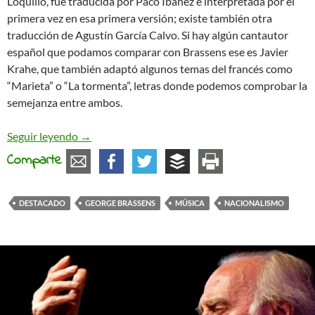
Loquillo, fue traducida por Paco Ibáñez e interpretada por él
primera vez en esa primera versión; existe también otra
traducción de Agustín García Calvo. Si hay algún cantautor
español que podamos comparar con Brassens ese es Javier
Krahe, que también adaptó algunos temas del francés como
“Marieta” o “La tormenta”, letras donde podemos comprobar la
semejanza entre ambos.
En la fiesta nacional…
Seguir leyendo
→
Comparte
DESTACADO
GEORGE BRASSENS
MÚSICA
NACIONALISMO