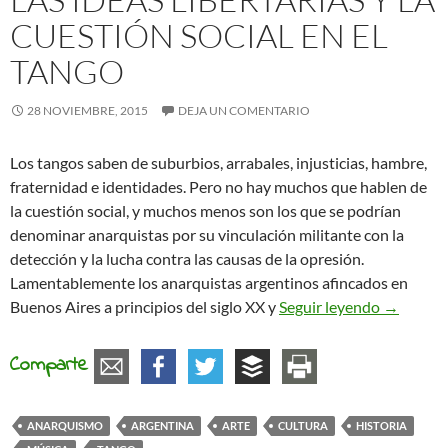
CUESTIÓN SOCIAL EN EL
TANGO
28 NOVIEMBRE, 2015
DEJA UN COMENTARIO
Los tangos saben de suburbios, arrabales, injusticias, hambre,
fraternidad e identidades. Pero no hay muchos que hablen de
la cuestión social, y muchos menos son los que se podrían
denominar anarquistas por su vinculación militante con la
detección y la lucha contra las causas de la opresión.
Lamentablemente los anarquistas argentinos afincados en
Las ideas 
Buenos Aires a principios del siglo XX y
Seguir leyendo
→
Comparte
ANARQUISMO
ARGENTINA
ARTE
CULTURA
HISTORIA