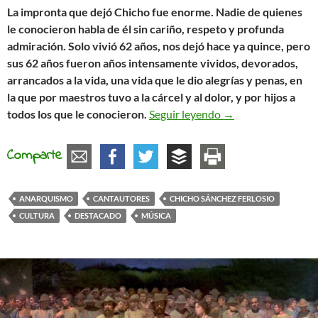
La impronta que dejó Chicho fue enorme. Nadie de quienes
le conocieron habla de él sin cariño, respeto y profunda
admiración. Solo vivió 62 años, nos dejó hace ya quince, pero
sus 62 años fueron años intensamente vividos, devorados,
arrancados a la vida, una vida que le dio alegrías y penas, en
la que por maestros tuvo a la cárcel y al dolor, y por hijos a
Chicho Sánchez Ferl
todos los que le conocieron.
Seguir leyendo
→
Comparte
ANARQUISMO
CANTAUTORES
CHICHO SÁNCHEZ FERLOSIO
CULTURA
DESTACADO
MÚSICA