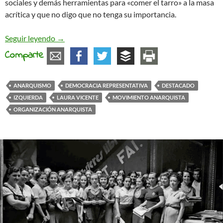
sociales y demás herramientas para «comer el tarro» a la masa
acrítica y que no digo que no tenga su importancia.
La teoría no transforma la realidad
Seguir leyendo
→
Comparte
ANARQUISMO
DEMOCRACIA REPRESENTATIVA
DESTACADO
IZQUIERDA
LAURA VICENTE
MOVIMIENTO ANARQUISTA
ORGANIZACIÓN ANARQUISTA