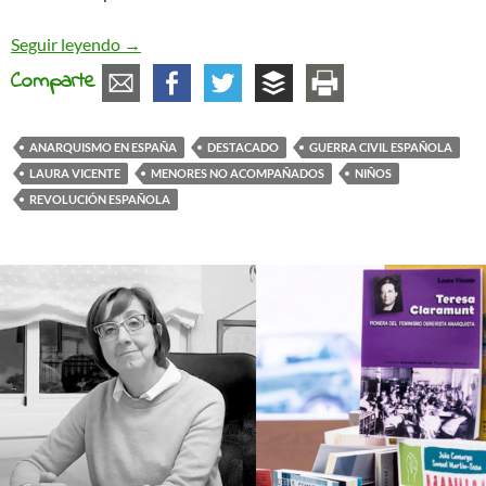
Como resolvía la Revolución el tema de los men
Seguir leyendo
→
Comparte
ANARQUISMO EN ESPAÑA
DESTACADO
GUERRA CIVIL ESPAÑOLA
LAURA VICENTE
MENORES NO ACOMPAÑADOS
NIÑOS
REVOLUCIÓN ESPAÑOLA