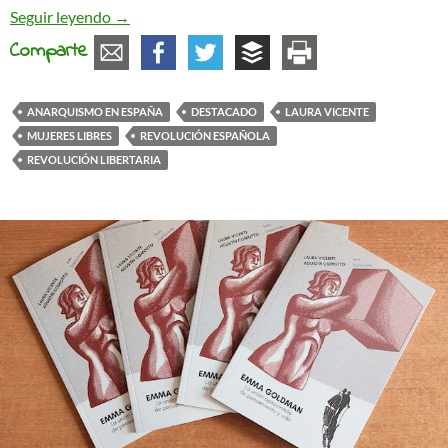
¡Qué difícil es hacer la revolución! Ayer y hoy
Seguir leyendo
→
Comparte
ANARQUISMO EN ESPAÑA
DESTACADO
LAURA VICENTE
MUJERES LIBRES
REVOLUCIÓN ESPAÑOLA
REVOLUCIÓN LIBERTARIA