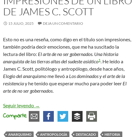
IMPRESIONES DE UN LIBRO
DE JAMES C. SCOTT
15 JULIO, 2025
DEJA UN COMENTARIO
Esto no es una reseña, como digo en el título son impresiones,
también podría decir emociones, que me ha suscitado la
lectura del libro:
El arte de no ser gobernados. Una historia
1
anarquista de las tierras altas del sudeste asiático
. He leído a
James C. Scott, politólogo y antropólogo, desde hace años,
Elogio del anarquismo
me llevó a
Los dominados y el arte de la
resistencia
y he tenido que esperar mucho para poder leer
El
arte de no ser gobernados
.
Impresiones de un libro de James C. Scott
Seguir leyendo
→
Comparte
ANARQUISMO
ANTROPOLOGÍA
DESTACADO
HISTORIA