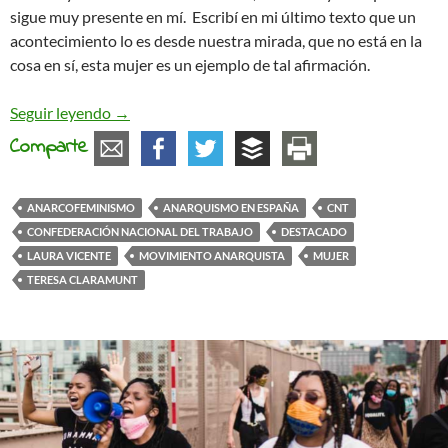
sigue muy presente en mí. Escribí en mi último texto que un
acontecimiento lo es desde nuestra mirada, que no está en la
cosa en sí, esta mujer es un ejemplo de tal afirmación.
TERESA CLARAMUNT CREUS. 94 años de su mu
Seguir leyendo
→
Comparte
ANARCOFEMINISMO
ANARQUISMO EN ESPAÑA
CNT
CONFEDERACIÓN NACIONAL DEL TRABAJO
DESTACADO
LAURA VICENTE
MOVIMIENTO ANARQUISTA
MUJER
TERESA CLARAMUNT