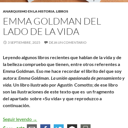
ANARQUISMO EN LA HISTORIA
,
LIBROS
EMMA GOLDMAN DEL
LADO DE LA VIDA
3 SEPTIEMBRE, 2025
DEJA UN COMENTARIO
Leyendo algunos libros recientes que hablan de la vida y de
la belleza compruebo que tienen, entre otros referentes a
Emma Goldman. Eso me hace recordar el librito del que soy
autora:
Emma Goldman. La unión apasionada de pensamiento y
vida
.
Un libro ilustrado por Agustín Comotto; de ese libro
son las ilustraciones de este texto que es un fragmento
del apartado sobre «Su vida» y que reproduzco a
continuación.
Emma Goldman del lado de la vida
Seguir leyendo
→