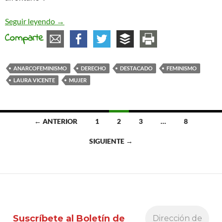
Los derechos de las mujeres en crisis
Seguir leyendo
→
Comparte
ANARCOFEMINISMO
DERECHO
DESTACADO
FEMINISMO
LAURA VICENTE
MUJER
Ir
← ANTERIOR
1
2
3
…
8
a
SIGUIENTE →
las
entradas
Suscríbete al Boletín de