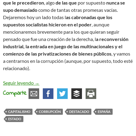
que le precedieron
, algo
de las que
por supuesto
nunca se
supo demasiado
como de tantas otras promesas vacías.
Dejaremos hoy un lado todas l
as cabronadas que los
supuestos socialistas hicieron en el poder
, aunque
mencionaremos brevemente para los que quieran seguir
pensado que fue una creación de la derecha, l
a reconversión
industrial, la entrada en juego de las multinacionales y el
comienzo de las privatizaciones de bienes públicos
, y vamos
a centrarnos en la corrupción (aunque, por supuesto, todo esté
relacionado).
¿Nuevos casos de corrupción? ¡Qué extraño!
Seguir leyendo
→
Comparte
CAPITALISMO
CORRUPCIÓN
DESTACADO
ESPAÑA
ESTADO