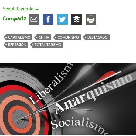
Hablemos de China
Seguir leyendo
→
Comparte
CAPITALISMO
CHINA
COMUNISMO
DESTACADO
REPRESIÓN
TOTALITARISMO