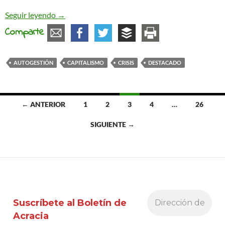
Crisis sistémicas a cascoporro
Seguir leyendo
→
Comparte
AUTOGESTIÓN
CAPITALISMO
CRISIS
DESTACADO
Ir
← ANTERIOR
1
2
3
4
…
26
a
SIGUIENTE →
las
entradas
Suscríbete al Boletín de
Acracia