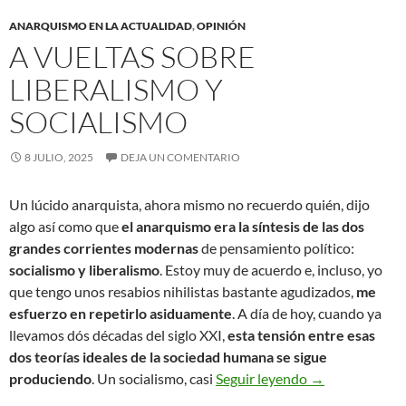
ANARQUISMO EN LA ACTUALIDAD
,
OPINIÓN
A VUELTAS SOBRE
LIBERALISMO Y
SOCIALISMO
8 JULIO, 2025
DEJA UN COMENTARIO
Un lúcido anarquista, ahora mismo no recuerdo quién, dijo
algo así como que
el anarquismo era la síntesis de las dos
grandes corrientes modernas
de pensamiento político:
socialismo y liberalismo
. Estoy muy de acuerdo e, incluso, yo
que tengo unos resabios nihilistas bastante agudizados,
me
esfuerzo en repetirlo asiduamente
. A día de hoy, cuando ya
llevamos dós décadas del siglo XXI,
esta tensión entre esas
dos teorías ideales de la sociedad humana se sigue
A vueltas sobre
produciendo
. Un socialismo, casi
Seguir leyendo
→