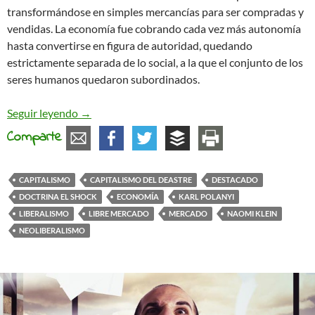
transformándose en simples mercancías para ser compradas y
vendidas. La economía fue cobrando cada vez más autonomía
hasta convertirse en figura de autoridad, quedando
estrictamente separada de lo social, a la que el conjunto de los
seres humanos quedaron subordinados.
A propósito de dos obras sobre el capitalismo
Seguir leyendo
→
Comparte
CAPITALISMO
CAPITALISMO DEL DEASTRE
DESTACADO
DOCTRINA EL SHOCK
ECONOMÍA
KARL POLANYI
LIBERALISMO
LIBRE MERCADO
MERCADO
NAOMI KLEIN
NEOLIBERALISMO