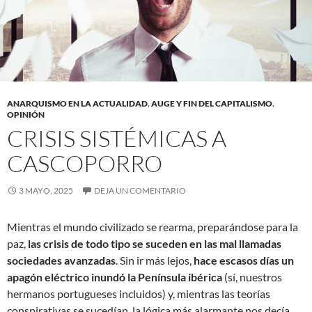
ANARQUISMO EN LA ACTUALIDAD
,
AUGE Y FIN DEL CAPITALISMO
,
OPINIÓN
CRISIS SISTÉMICAS A
CASCOPORRO
3 MAYO, 2025
DEJA UN COMENTARIO
Mientras el mundo civilizado se rearma, preparándose para la
paz,
las crisis de todo tipo se suceden en las mal llamadas
sociedades avanzadas
. Sin ir más lejos,
hace escasos días un
apagón eléctrico inundó la Península ibérica
(sí, nuestros
hermanos portugueses incluidos) y, mientras las teorías
conspirativas se sucedían, la lógica más alarmante nos decía