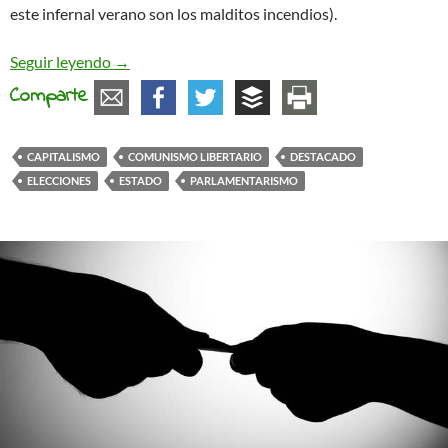
este infernal verano son los malditos incendios).
¿Un partido antiestatista?
Seguir leyendo
→
Comparte
CAPITALISMO
COMUNISMO LIBERTARIO
DESTACADO
ELECCIONES
ESTADO
PARLAMENTARISMO