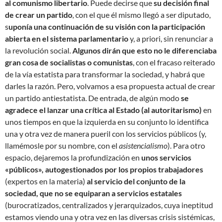
al comunismo libertario
. Puede decirse que
su decisión final
de crear un partido
, con el que él mismo llegó a ser diputado,
s
uponía una continuación de su visión con la participación
abierta en el sistema parlamentario
y, a priori, sin renunciar a
la revolución social.
Algunos dirán que esto no le diferenciaba
gran cosa de socialistas o comunistas
, con el fracaso reiterado
de la vía estatista para transformar la sociedad, y habrá que
darles la razón. Pero, volvamos a esa propuesta actual de crear
un partido antiestatista. De entrada, de algún modo
se
agradece el lanzar una crítica al Estado (al autoritarismo)
en
unos tiempos en que la izquierda en su conjunto lo identifica
una y otra vez de manera pueril con los servicios públicos (y,
llamémosle por su nombre, con el
asistencialismo
). Para otro
espacio, dejaremos la profundización en
unos servicios
«públicos», autogestionados por los propios trabajadores
(expertos en la materia)
al servicio del conjunto de la
sociedad, que no se equiparan a servicios estatales
(burocratizados, centralizados y jerarquizados, cuya ineptitud
estamos viendo una y otra vez en las diversas crisis sistémicas,