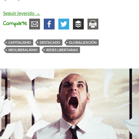
El «globo» de la globalización desde abajo
Seguir leyendo
→
Comparte
CAPITALISMO
DESTACADO
GLOBALIZACIÓN
NEOLIBERALISMO
REDES LIBERTARIAS