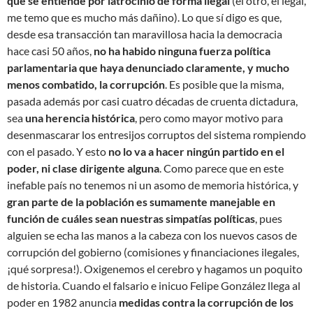
que se entiende por latrocinio de forma ilegal
(el otro, el legal,
me temo que es mucho más dañino). Lo que sí digo es que,
desde esa transacción tan maravillosa hacia la democracia
hace casi 50 años,
no ha habido ninguna fuerza política
parlamentaria que haya denunciado claramente, y mucho
menos combatido, la corrupción
. Es posible que la misma,
pasada además por casi cuatro décadas de cruenta dictadura,
sea
una herencia histórica
, pero como mayor motivo para
desenmascarar los entresijos corruptos del sistema rompiendo
con el pasado. Y esto
no lo va a hacer ningún partido en el
poder, ni clase dirigente alguna
. Como parece que en este
inefable país no tenemos ni un asomo de memoria histórica, y
gran parte de la población es sumamente manejable en
función de cuáles sean nuestras simpatías políticas
, pues
alguien se echa las manos a la cabeza con los nuevos casos de
corrupción del gobierno (comisiones y financiaciones ilegales,
¡qué sorpresa!). Oxigenemos el cerebro y hagamos un poquito
de historia. Cuando el falsario e inicuo Felipe González llega al
poder en 1982 anuncia
medidas contra la corrupción de los