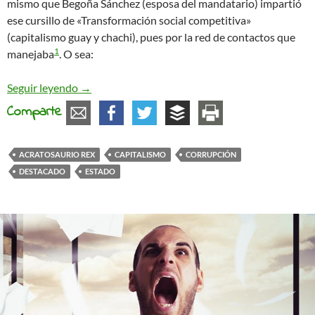
mismo que Begoña Sánchez (esposa del mandatario) impartió
ese cursillo de «Transformación social competitiva»
(capitalismo guay y chachi), pues por la red de contactos que
1
manejaba
. O sea:
Legalizar la corrupción para salvar al Gobierno Q
Seguir leyendo
→
Comparte
ACRATOSAURIO REX
CAPITALISMO
CORRUPCIÓN
DESTACADO
ESTADO