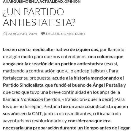
ANARQUISMO EN LA ACTUALIDAD
,
OPINIÓN
¿UN PARTIDO
ANTIESTATISTA?
23 AGOSTO, 2025
DEJA UN COMENTARIO
Leo en cierto medio alternativo de izquierdas
, por llamarlo
de algún modo para que nos entendamos,
una columna que
aboga por la creación de un partido antiestatista
(eso sí,
matizando a continuación que «…o anticapitalista»). Para
fortalecer su propuesta,
acude a la historia mencionando el
Partido Sindicalista
,
que fundó el bueno de Ángel Pestaña
y
que creo que tuvo una breve continuidad en los años de la
llamada
Transacción
(perdón, «Transición» quería decir). Para
los que no lo sepan, Pestaña
fue un anarcosindicalista que en
sus años en la CNT
, junto a otros militantes, criticaba toda
«aventurismo revolucionario» y
consideraba que era
necesaria una preparación durante un tiempo antes de llegar