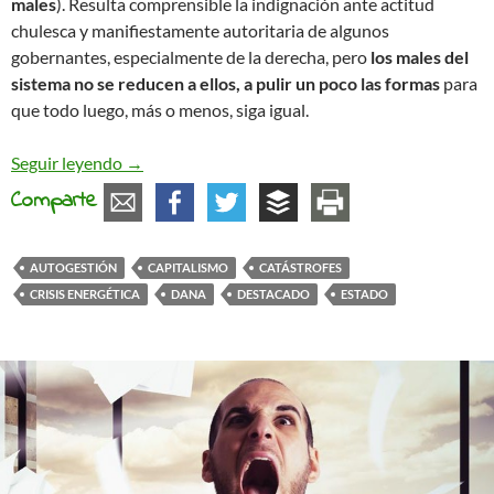
males
). Resulta comprensible la indignación ante actitud
chulesca y manifiestamente autoritaria de algunos
gobernantes, especialmente de la derecha, pero
los males del
sistema no se reducen a ellos, a pulir un poco las formas
para
que todo luego, más o menos, siga igual.
La gestión de las catástrofes y la posibilidad aut
Seguir leyendo
→
Comparte
AUTOGESTIÓN
CAPITALISMO
CATÁSTROFES
CRISIS ENERGÉTICA
DANA
DESTACADO
ESTADO