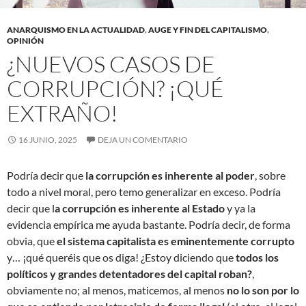
ANARQUISMO EN LA ACTUALIDAD
,
AUGE Y FIN DEL CAPITALISMO
,
OPINIÓN
¿NUEVOS CASOS DE
CORRUPCIÓN? ¡QUÉ
EXTRAÑO!
16 JUNIO, 2025
DEJA UN COMENTARIO
Podría decir que
la corrupción es inherente al poder
, sobre
todo a nivel moral, pero temo generalizar en exceso. Podría
decir que l
a corrupción es inherente al Estado
y ya la
evidencia empírica me ayuda bastante. Podría decir, de forma
obvia, que
el sistema capitalista es eminentemente corrupto
y… ¡qué queréis que os diga! ¿Estoy diciendo que
todos los
políticos y grandes detentadores del capital roban?
,
obviamente no; al menos, maticemos, al menos
no lo son por lo