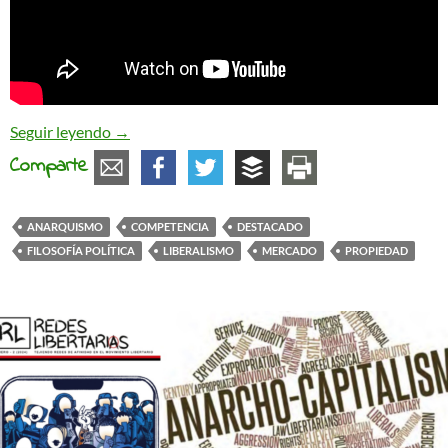
Anarquismo y liberalismo: propiedad, mercado y
Seguir leyendo
→
Comparte
ANARQUISMO
COMPETENCIA
DESTACADO
FILOSOFÍA POLÍTICA
LIBERALISMO
MERCADO
PROPIEDAD