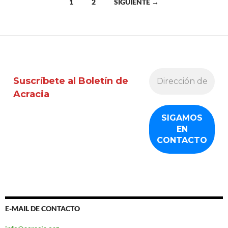
Ir
1
2
SIGUIENTE →
a
las
entradas
Suscríbete al Boletín de
Acracia
E-MAIL DE CONTACTO