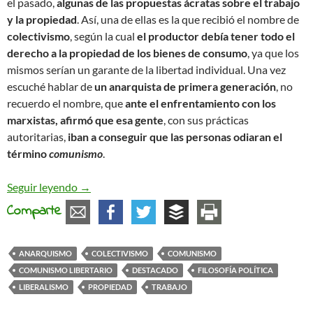
el pasado,
algunas de las propuestas ácratas sobre el trabajo
y la propiedad
. Así, una de ellas es la que recibió el nombre de
colectivismo
, según la cual
el productor debía tener todo el
derecho a la propiedad de los bienes de consumo
, ya que los
mismos serían un garante de la libertad individual. Una vez
escuché hablar de
un anarquista de primera generación
, no
recuerdo el nombre, que
ante el enfrentamiento con los
marxistas, afirmó que esa gente
, con sus prácticas
autoritarias,
iban a conseguir que las personas odiaran el
término
comunismo
.
Reflexiones sobre la propiedad (con perdón)
Seguir leyendo
→
Comparte
ANARQUISMO
COLECTIVISMO
COMUNISMO
COMUNISMO LIBERTARIO
DESTACADO
FILOSOFÍA POLÍTICA
LIBERALISMO
PROPIEDAD
TRABAJO