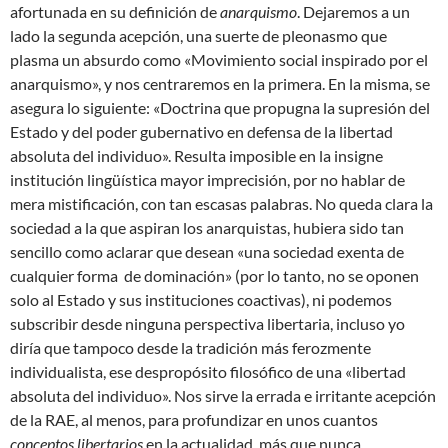
afortunada en su definición de
anarquismo
. Dejaremos a un
lado la segunda acepción, una suerte de pleonasmo que
plasma un absurdo como «Movimiento social inspirado por el
anarquismo», y nos centraremos en la primera. En la misma, se
asegura lo siguiente: «Doctrina que propugna la supresión del
Estado y del poder gubernativo en defensa de la libertad
absoluta del individuo». Resulta imposible en la insigne
institución lingüística mayor imprecisión, por no hablar de
mera mistificación, con tan escasas palabras. No queda clara la
sociedad a la que aspiran los anarquistas, hubiera sido tan
sencillo como aclarar que desean «una sociedad exenta de
cualquier forma de dominación» (por lo tanto, no se oponen
solo al Estado y sus instituciones coactivas), ni podemos
subscribir desde ninguna perspectiva libertaria, incluso yo
diría que tampoco desde la tradición más ferozmente
individualista, ese despropósito filosófico de una «libertad
absoluta del individuo». Nos sirve la errada e irritante acepción
de la RAE, al menos, para profundizar en unos cuantos
conceptos libertarios
en la actualidad, más que nunca,