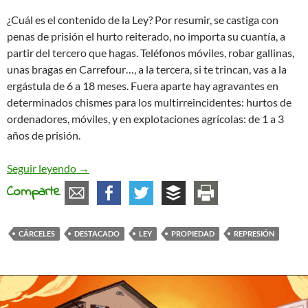
¿Cuál es el contenido de la Ley? Por resumir, se castiga con
penas de prisión el hurto reiterado, no importa su cuantía, a
partir del tercero que hagas. Teléfonos móviles, robar gallinas,
unas bragas en Carrefour…, a la tercera, si te trincan, vas a la
ergástula de 6 a 18 meses. Fuera aparte hay agravantes en
determinados chismes para los multirreincidentes: hurtos de
ordenadores, móviles, y en explotaciones agrícolas: de 1 a 3
años de prisión.
La multirreincidencia
Seguir leyendo
→
Comparte
CÁRCELES
DESTACADO
LEY
PROPIEDAD
REPRESIÓN