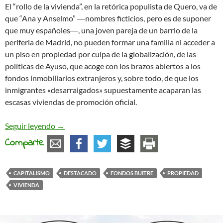
El “rollo de la vivienda”, en la retórica populista de Quero, va de
que “Ana y Anselmo” ―nombres ficticios, pero es de suponer
que muy españoles―, una joven pareja de un barrio de la
periferia de Madrid, no pueden formar una familia ni acceder a
un piso en propiedad por culpa de la globalización, de las
políticas de Ayuso, que acoge con los brazos abiertos a los
fondos inmobiliarios extranjeros y, sobre todo, de que los
inmigrantes «desarraigados» supuestamente acaparan las
escasas viviendas de promoción oficial.
El huevo de la serpiente: la ola ultra como síntom
Seguir leyendo
→
Comparte
CAPITALISMO
DESTACADO
FONDOS BUITRE
PROPIEDAD
VIVIENDA