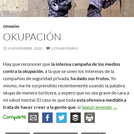
OPINIÓN
OKUPACIÓN
9 NOVIEMBRE, 2020
1 COMENTARIO
Hay que reconocer que
la intensa campaña de los medios
contra la
okupación
, a la que se unen los intereses de la
compañías de seguridad privada,
ha dado sus frutos
. Yo
mismo, me he sorprendido recientemente usando la palabra
okupa
de manera torticera, y espero que no sea grave de cara a
mi salud mental. El caso es que toda
esta ofensiva mediática
Okupació
trata de hacer creer a la gente que
, si
Seguir leyendo
→
Comparte