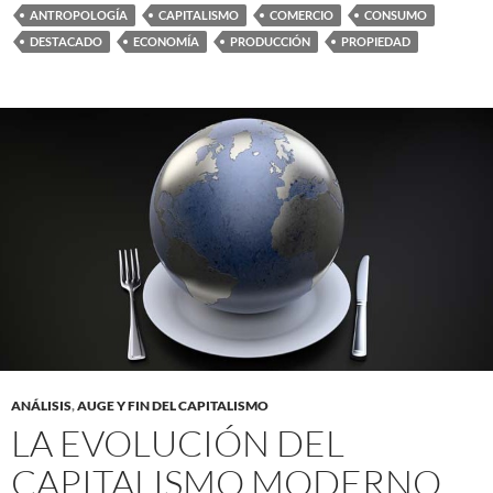
ANTROPOLOGÍA
CAPITALISMO
COMERCIO
CONSUMO
DESTACADO
ECONOMÍA
PRODUCCIÓN
PROPIEDAD
ANÁLISIS
,
AUGE Y FIN DEL CAPITALISMO
LA EVOLUCIÓN DEL
CAPITALISMO MODERNO