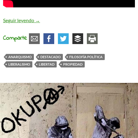
Anarquismo, liberalismo y libertad
Seguir leyendo
→
Comparte
ANARQUISMO
DESTACADO
FILOSOFÍA POLÍTICA
LIBERALISMO
LIBERTAD
PROPIEDAD