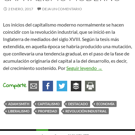
2 ENERO, 2017
DEJA UN COMENTARIO
Los inicios del capitalismo moderno normalmente se hacen
coincidir con la revolución industrial, que se inició en la
Inglaterra de mediados del siglo XVIII. Según la tesis más
extendida, en aquella época se habría producido una mutación,
que conllevaría una tendencia gradual, en el paso de la fase de
acumulación originaria del capital a la del desarrollo, es decir,
La evolución del 
del crecimiento sostenido. Por
Seguir leyendo
→
Comparte
ADAM SMITH
CAPITALISMO
DESTACADO
ECONOMÍA
LIBERALISMO
PROPIEDAD
REVOLUCIÓN INDUSTRIAL