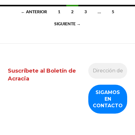
Ir
← ANTERIOR
1
2
3
…
5
a
SIGUIENTE →
las
entradas
Suscríbete al Boletín de
Acracia