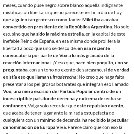
meses, cuando puse negro sobre blanco aquella indignante
mistificación libertaria que no parece tener fin a día de hoy,
que alguien tan grotesco como Javier Milei iba a acabar
convertido en presidente de la República Argentina
. No solo
eso, sino que
ha sido la máxima estrella
, en la capital de este
inefable Reino de España, en esa misma donde prolifera la
libertad a poco que uno se descuide,
en esa reciente
convocatoria por parte de Vox a lo más granado de la
reacción internacional
. ¡Y eso que,
hace bien poquito
,
uno se
preguntaba
, con un tono no exento de sarcasmo,
si de verdad
existía eso que llaman
ultraderecha
! No creo que haga falta
presentar a los peligrosos botarates que integran eso llamado
Vox, una mera escisión del Partido Popular dentro de un
indescriptible país donde derecha y extrema derecha se
confunden
. Valga solo recordar que
este repulsivo evento
,
que acaba de tener lugar ante la mirada estupefacta de
cualquiera con un mínimo de decencia,
ha recibido la peculiar
denominación de Europa Viva
. Parece claro que con eso la