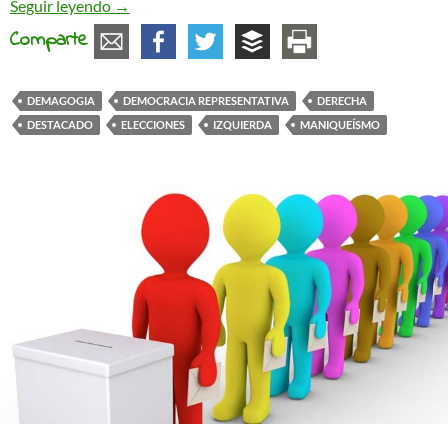
Maniqueísmo a diestra y siniestra
Seguir leyendo
→
Comparte
DEMAGOGIA
DEMOCRACIA REPRESENTATIVA
DERECHA
DESTACADO
ELECCIONES
IZQUIERDA
MANIQUEÍSMO