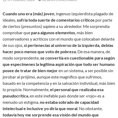
Cuando uno era (más) joven
, ingenuo izquierdista plagado de
ideales,
sufría toda suerte de comentarios críticos
por parte
de ciertos (presuntos)
sapiens
a su alrededor. Me sorprendía
comprobar que
para algunos elementos
, más bien
conservadores y acríticos con el mundo que colocaban delante
de sus ojos,
si pertenecías al universo de la izquierda, debías
hacer poco menos que voto de pobreza
. De esa manera, de
modo sorprendente,
se convertía en cuestionable para según
que especímenes la legítima aspiración que todo ser humano
posee de tratar de bien mejor
en un sistema, a ser posible sin
jorobar al prójimo, aunque este magnífico que sufrimos,
basado en la competencia y en la salvación individual, más bien
lo propicie. Normalmente,
el personal que realizaba esa
pseudocrítica
, en este inefable país donde ser «rojo» es a
menudo un estigma,
no estaba sobrado de capacidad
intelectual e inclusive yo diría que moral
. No obstante,
todavía hoy me sorprende esa visión del mundo que