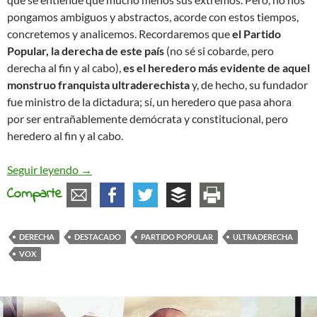
pongamos ambiguos y abstractos, acorde con estos tiempos,
concretemos y analicemos. Recordaremos que
el Partido
Popular, la derecha de este país
(no sé si cobarde, pero
derecha al fin y al cabo),
es el heredero más evidente de aquel
monstruo franquista ultraderechista
y, de hecho, su fundador
fue ministro de la dictadura; sí, un heredero que pasa ahora
por ser entrañablemente demócrata y constitucional, pero
heredero al fin y al cabo.
¿Existe la ultraderecha?
Seguir leyendo
→
Comparte
DERECHA
DESTACADO
PARTIDO POPULAR
ULTRADERECHA
VOX