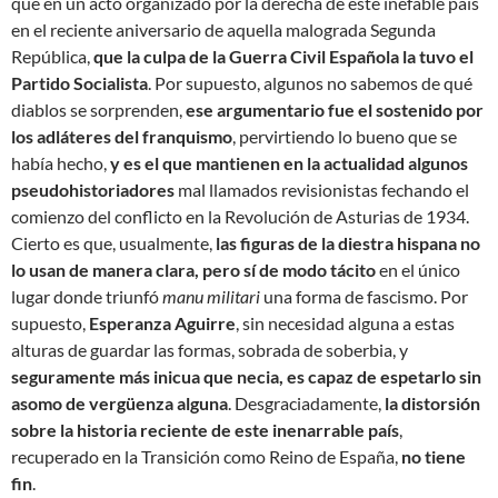
que en un acto organizado por la derecha de este inefable país
en el reciente aniversario de aquella malograda Segunda
República,
que la culpa de la Guerra Civil Española la tuvo el
Partido Socialista
. Por supuesto, algunos no sabemos de qué
diablos se sorprenden,
ese argumentario fue el sostenido por
los adláteres del franquismo
, pervirtiendo lo bueno que se
había hecho,
y es el que mantienen en la actualidad algunos
pseudohistoriadores
mal llamados revisionistas fechando el
comienzo del conflicto en la Revolución de Asturias de 1934.
Cierto es que, usualmente,
las figuras de la diestra hispana no
lo usan de manera clara, pero sí de modo tácito
en el único
lugar donde triunfó
manu militari
una forma de fascismo. Por
supuesto,
Esperanza Aguirre
, sin necesidad alguna a estas
alturas de guardar las formas, sobrada de soberbia, y
seguramente más inicua que necia, es capaz de espetarlo sin
asomo de vergüenza alguna
. Desgraciadamente,
la distorsión
sobre la historia reciente de este inenarrable país
,
recuperado en la Transición como Reino de España,
no tiene
fin
.