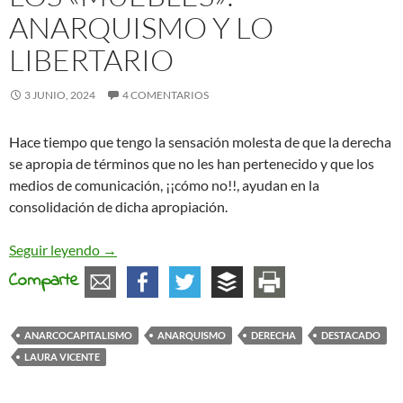
ANARQUISMO Y LO
LIBERTARIO
3 JUNIO, 2024
4 COMENTARIOS
Hace tiempo que tengo la sensación molesta de que la derecha
se apropia de términos que no les han pertenecido y que los
medios de comunicación, ¡¡cómo no!!, ayudan en la
consolidación de dicha apropiación.
La derecha nos roba los «muebles»: anarquismo y 
Seguir leyendo
→
Comparte
ANARCOCAPITALISMO
ANARQUISMO
DERECHA
DESTACADO
LAURA VICENTE