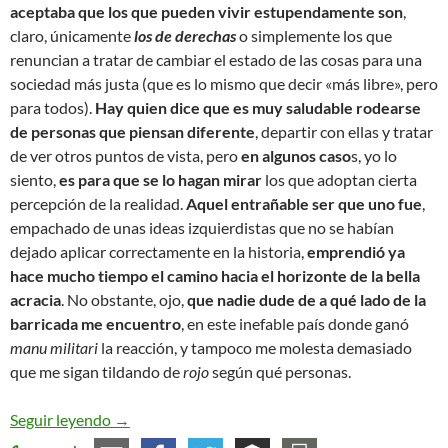
aceptaba que los que pueden vivir estupendamente son
,
claro, únicamente
los de derechas
o simplemente los que
renuncian a tratar de cambiar el estado de las cosas para una
sociedad más justa (que es lo mismo que decir «más libre», pero
para todos).
Hay quien dice que es muy saludable rodearse
de personas que piensan diferente
, departir con ellas y tratar
de ver otros puntos de vista, pero
en algunos caso
s, yo lo
siento,
es para que se lo hagan mirar
los que adoptan cierta
percepción de la realidad.
Aquel entrañable ser que uno fue
,
empachado de unas ideas izquierdistas que no se habían
dejado aplicar correctamente en la historia,
emprendió ya
hace mucho tiempo el camino hacia el horizonte de la bella
acracia
. No obstante, ojo,
que nadie dude de a qué lado de la
barricada me encuentro
, en este inefable país donde ganó
manu militari
la reacción, y tampoco me molesta demasiado
que me sigan tildando de
rojo
según qué personas.
Reflexiones sobre el purismo ideológico (sea lo q
Seguir leyendo
→