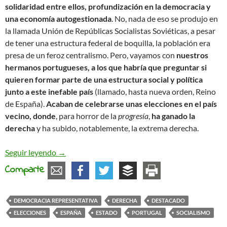
solidaridad entre ellos, profundización en la democracia y
una economía autogestionada
. No, nada de eso se produjo en
la llamada Unión de Repúblicas Socialistas Soviéticas, a pesar
de tener una estructura federal de boquilla, la población era
presa de un feroz centralismo. Pero, vayamos con
nuestros
hermanos portugueses, a los que habría que preguntar si
quieren formar parte de una estructura social y política
junto a este inefable país
(llamado, hasta nueva orden, Reino
de España).
Acaban de celebrarse unas elecciones en el país
vecino, donde
, para horror de la
progresía
,
ha ganado la
derecha
y ha subido, notablemente, la extrema derecha.
Nuestros hermanos portugueses
Seguir leyendo
→
Comparte
DEMOCRACIA REPRESENTATIVA
DERECHA
DESTACADO
ELECCIONES
ESPAÑA
ESTADO
PORTUGAL
SOCIALISMO