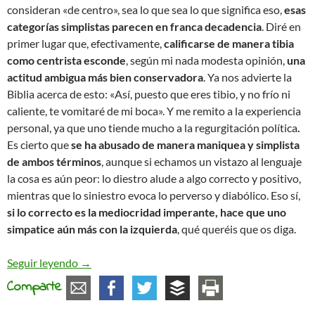
consideran «de centro», sea lo que sea lo que significa eso,
esas
categorías simplistas parecen en franca decadencia
. Diré en
primer lugar que, efectivamente,
calificarse de manera tibia
como centrista esconde
, según mi nada modesta opinión,
una
actitud ambigua más bien conservadora
. Ya nos advierte la
Biblia acerca de esto: «Así, puesto que eres tibio, y no frío ni
caliente, te vomitaré de mi boca». Y me remito a la experiencia
personal, ya que uno tiende mucho a la regurgitación política
.
Es cierto que
se ha abusado de manera maniquea y simplista
de ambos términos
, aunque si echamos un vistazo al lenguaje
la cosa es aún peor: lo diestro alude a algo correcto y positivo,
mientras que lo siniestro evoca lo perverso y diabólico. Eso sí,
si lo correcto es la mediocridad imperante, hace que uno
simpatice aún más con la izquierda
, qué queréis que os diga.
¿Ni de izquierdas, ni de derechas?
Seguir leyendo
→
Comparte