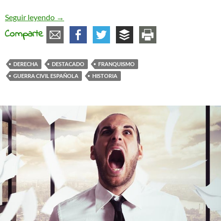
Aguirre, la iniquidad sonrojante
Seguir leyendo
→
Comparte
DERECHA
DESTACADO
FRANQUISMO
GUERRA CIVIL ESPAÑOLA
HISTORIA