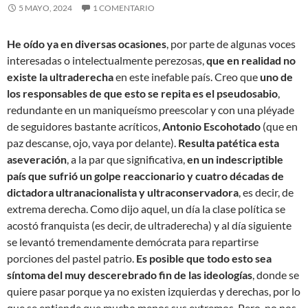
5 MAYO, 2024
1 COMENTARIO
He oído ya en diversas ocasiones
, por parte de algunas voces
interesadas o intelectualmente perezosas,
que en realidad no
existe la ultraderecha
en este inefable país. Creo que
uno de
los responsables de que esto se repita es el pseudosabio
,
redundante en un maniqueísmo preescolar y con una pléyade
de seguidores bastante acríticos,
Antonio Escohotado
(que en
paz descanse, ojo, vaya por delante).
Resulta patética esta
aseveración
, a la par que significativa,
en un indescriptible
país que sufrió un golpe reaccionario y cuatro décadas de
dictadora ultranacionalista y ultraconservadora
, es decir, de
extrema derecha. Como dijo aquel, un día la clase política se
acostó franquista (es decir, de ultraderecha) y al día siguiente
se levantó tremendamente demócrata para repartirse
porciones del pastel patrio.
Es posible que todo esto sea
síntoma del muy descerebrado fin de las ideologías
, donde se
quiere pasar porque ya no existen izquierdas y derechas, por lo
que se entiende que mucho menos sus extremos. Pero, no nos