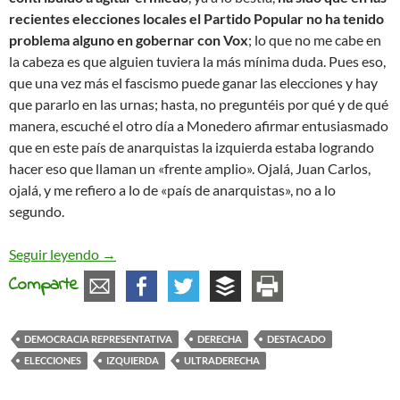
recientes elecciones locales el Partido Popular no ha tenido
problema alguno en gobernar con Vox
; lo que no me cabe en
la cabeza es que alguien tuviera la más mínima duda. Pues eso,
que una vez más el fascismo puede ganar las elecciones y hay
que pararlo en las urnas; hasta, no preguntéis por qué y de qué
manera, escuché el otro día a Monedero afirmar entusiasmado
que en este país de anarquistas la izquierda estaba logrando
hacer eso que llaman un «frente amplio». Ojalá, Juan Carlos,
ojalá, y me refiero a lo de «país de anarquistas», no a lo
segundo.
¡Votad, votad, malditos!
Seguir leyendo
→
Comparte
DEMOCRACIA REPRESENTATIVA
DERECHA
DESTACADO
ELECCIONES
IZQUIERDA
ULTRADERECHA