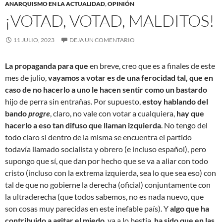
ANARQUISMO EN LA ACTUALIDAD
,
OPINIÓN
¡VOTAD, VOTAD, MALDITOS!
11 JULIO, 2023
DEJA UN COMENTARIO
La propaganda para que
en breve, creo que es a finales de este
mes de julio,
vayamos a votar es de una ferocidad tal, que en
caso de no hacerlo a uno le hacen sentir como un bastardo
hijo de perra sin entrañas. Por supuesto,
estoy hablando del
bando
progre
, claro, no vale con votar a cualquiera,
hay que
hacerlo a eso tan difuso que llaman izquierda
. No tengo del
todo claro si dentro de la misma se encuentra el partido
todavía llamado socialista y obrero (e incluso español), pero
supongo que sí, que dan por hecho que se va a aliar con todo
cristo (incluso con la extrema izquierda, sea lo que sea eso) con
tal de que no gobierne la derecha (oficial) conjuntamente con
la ultraderecha (que todos sabemos, no es nada nuevo, que
son cosas muy parecidas en este inefable país). Y
algo que ha
contribuido a agitar el miedo
, ya a lo bestia,
ha sido que en las