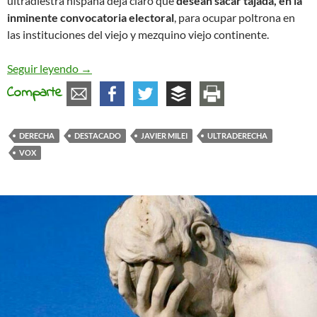
ultradiestra hispana deja claro que
desean sacar tajada, en la
inminente convocatoria electoral
, para ocupar poltrona en
las instituciones del viejo y mezquino viejo continente.
La internacional (ultra)derechista
Seguir leyendo
→
Comparte
DERECHA
DESTACADO
JAVIER MILEI
ULTRADERECHA
VOX