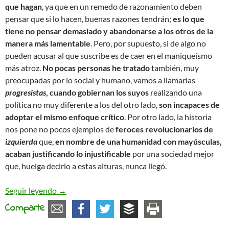
que hagan
, ya que en un remedo de razonamiento deben
pensar que si lo hacen, buenas razones tendrán;
es lo que
tiene no pensar demasiado y abandonarse a los otros de la
manera más lamentable
. Pero, por supuesto, si de algo no
pueden acusar al que suscribe es de caer en el maniqueísmo
más atroz.
No pocas personas he tratado
también, muy
preocupadas por lo social y humano, vamos a llamarlas
progresistas
, cuando gobiernan los suyos
realizando una
política no muy diferente a los del otro lado,
son incapaces de
adoptar el mismo enfoque crítico
. Por otro lado, la historia
nos pone no pocos ejemplos de
feroces revolucionarios de
izquierda
que,
en nombre de una humanidad con mayúsculas,
acaban justificando lo injustificable
por una sociedad mejor
que, huelga decirlo a estas alturas, nunca llegó.
Cuestión de moralidad
Seguir leyendo
→
Comparte