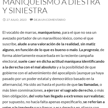
MANIQUEÍSMO A DIESTRA
Y SINIESTRA
27 JULIO, 2023
DEJA UN COMENTARIO
El vocablo de marras,
maniqueísmo
, para el que no sea un
avezado portador de un maravilloso léxico, como el que
suscribe,
alude a una valoración de la realidad, sin matiz
alguno, en función de lo que es bueno o malo
.
La
progresía
, de
forma abiertamente exacerbada en la reciente campaña
electoral,
suele caer en dicha actitud maniquea identificando
a la derecha con el mal absoluto
y a la posibilidad de que
gobierne con el advenimiento del apocalipsis (aunque ya haya
pasado por un poder estatal y democrático basado en la
alternancia). Ha sido así hasta el punto de que
las llamadas
, o
más bien conminaciones,
a ejercer el sagrado derecho
, o más
bien obligación,
del voto han llegado a extremos surrealistas
;
por supuesto, no hacía falta apenas especificarlo,
se referían a
votar a la izquierda
para frenar a esa derecha en alianza con